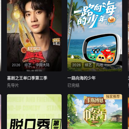
2026
综艺
中国大陆
2026
综艺
内地
喜剧之王单口季第三季
喜剧之王单口季第三季
一路向海的少年
一路向海的少年
先导片
已完结
庞博
TOP登陆少年组合
节目将延续从小人物到喜剧之
《一路向海的少年》是一档聚
独家推荐
王的故事，汇聚来自全国各地
焦新时代青年成长历练的公路
脱口秀俱乐部的优秀单口喜剧
纪实真人秀。节目以&amp;qu
演员和漫才组合。每一位“小
ot;从离海最远的地方出发，一
人物”都将带着真实感与鲜活
路向海&amp;quot;为核心立
的生命力站上舞台，他们不设
意，讲述五位少年从亚欧大陆