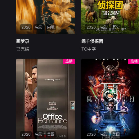
2026
电影
内地
2026
电影
其它
画梦录
画梦录
绵羊侦探团
绵羊侦探团
已完结
TC中字
代露娃
唐诗逸
林柏叡
休·杰克曼
尼可拉斯·博朗
尼古拉斯·加利齐纳
民国的上海滩，身怀绝技的孤
热播
热播
女画师许雁真，意外与身陷危
牧羊人乔治（休·杰克曼
局的融汇银行总账姜心羽产生
饰）最爱给羊群读侦探小说，
交集。姜心羽遭人陷害，只得
没想到自己有一天会离奇死
与许雁真结盟，彼时银行欲将
亡。他留下的3000万巨额遗
国宝名画低价卖给外国人，许
产，让每个人貌似都有犯罪动
雁真凭借自身精湛画技仿造名
机。警察毫无头绪之时，羊群
画、偷天换日。几经波折，两
们决定“不务正业”迈出牧场，
人联手在各方势力的夹缝间巧
追查牧羊人“躺平
妙周旋，共历险阻，破解重重
困境。
2026
电影
美国
2026
电影
美国