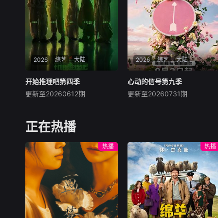
餮美食家和匠心青年等等为切
入点勾勒城市内在精神
2026
综艺
大陆
2026
综艺
大陆
开始推理吧第四季
开始推理吧第四季
心动的信号第九季
心动的信号第九季
更新至20260612期
更新至20260731期
刘宇宁
金靖
张凌赫
代旭
杜海涛
薛凯琪
节目是一档开放式真人社
节目以“坦荡心动，爱意
交推理游戏综艺。由刘宇宁、
直行”为核心主题，聚焦真诚
正在热播
金靖、张凌赫、丁程鑫、周柯
直白的新式恋爱，告别无效拉
宇组成的玩家团将共同进入游
扯，走进心动小屋，见证单身
热播
热播
戏世界《推门》，他们将沉浸
青年之间萌生的浪漫情愫。
式体验不同的角色人生、团结
协作通关四大主题副本，探索
“推门”背后的终极