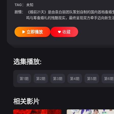
TAG：
未知
剧情：
《婚前21天》是由袁白丽团队策划自制的国内首档备
鸣与筹备婚礼的残酷现实，最终呈现双方牵手迈向新生活
立即播放
收藏
选集播放:
第1期
第2期
第3期
第4期
第5期
第6期
相关影片