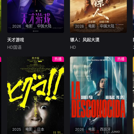
2026
电影
中国大陆
2026
电影
中国大陆
天才游戏
天才游戏
镖人：风起大漠
镖人：风起大漠
HD国语
HD
彭昱畅
丁禹兮
李蔓瑄
吴京
谢霆锋
于适
穷途末路的天才少年刘全龙
大漠之上，镖人、官府、西域
热播
热播
（彭昱畅 饰），被偏执富家公
五大家族等多方势力盘根错
子陈伦（丁禹兮 饰）选中，被
节、暗潮涌动。“天字第二号
迫踏入一场为他量身打造的
逃犯”刀马接下特殊押镖任
“换命游戏”。豪华别墅、名车
务，和同伴一起从西域护镖远
名表、神秘女友全部备齐，在
赴长安。不料，他们的护送对
陈伦的精心打造下，刘全龙瞬
象竟是“天字第一号逃犯”知世
间拥有顶配人生。
郎……天下熙熙皆为利来，各
方势力闻风入局，抢镖厮杀接
连上演……
2025
电影
日本
2026
电影
西班牙