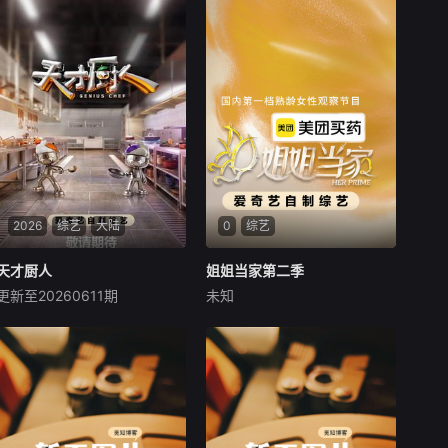
2026
综艺
大陆
0
综艺
天才厨人
天才厨人
姐姐当家第二季
姐姐当家第二季
更新至20260611期
未知
黄渤
何浩楠
吕严
未知
《天才厨人》是爱奇艺推
一档聚焦“中女群体”的女性生
出的美食竞技类真人秀，由何
活观察类真人秀，节目邀请处
浩楠、黄渤、吕严、马頔等人
于不同年龄、情感、事业和个
为嘉宾。
人成长状态下的“中女”，以她
们的生活为“中女”样本，去探
讨关于情感婚姻、家庭关系、