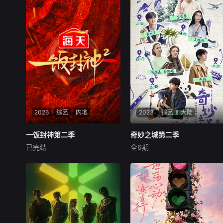
2026
综艺
内地
2023
综艺
大陆
一饭封神第二季
一饭封神第二季
奇妙之城第二季
奇妙之城第二季
已完结
全6期
未知
张杰
成毅
薛凯琪
一场残酷赛制和美食故事并存
城市深度探寻文旅纪录
的厨师封神之战
片，继承第一季初心，以优质
内容为核心，将综艺特质与纪
录片相融合，聚焦百味生活探
究城市奥妙。以明星探寻和生
活于城市中的文艺爱好者、饕