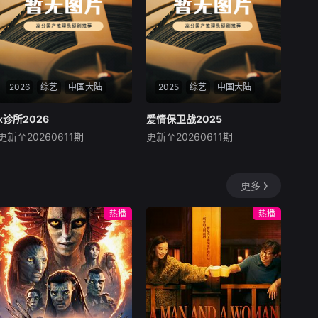
职场社交等深层次的30 女性
议题，棚内
2026
综艺
中国大陆
2025
综艺
中国大陆
x诊所2026
x诊所2026
爱情保卫战2025
爱情保卫战2025
更新至20260611期
更新至20260611期
未知
未知
暂无内容
爱情保卫战
更多
热播
热播