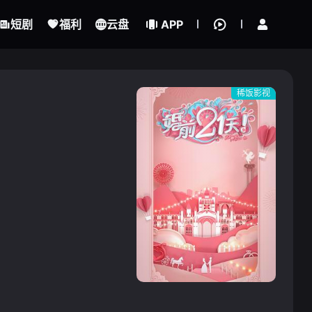
立即登录
短剧
福利
云盘
APP
稀饭影视
{if condition="$obj.vod_points
gt 0"}