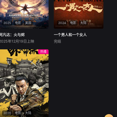
2025
电影
美国
2024
电影
大陆
阿凡达：火与烬
阿凡达：火与烬
一个男人和一个女人
一个男人和一个女人
2025年12月19日上映
完结
萨姆·沃辛顿
佐伊·索尔达娜
黄渤
倪妮
周汉宁
西格妮·韦弗
男人（黄渤饰）和女人
热播
影片聚焦杰克·萨利与奈蒂莉一
（倪妮饰）飞机同时落地，入
家的命运起伏，在前作的情感
住同一家酒店，成为一墙之隔
余波之上，深刻描绘一个家族
的邻居。不够隔音的房间暴露
在战火中如何成长、并共同守
了男人和女人因生活暂停陷入
护血脉相连的情感纽带的历
的困境，健康、家庭、婚姻、
程，从而将故事推向更具张力
经济......成年人的生活里从来
的全新维度。此外，潘多拉的
没有“容易”
全新领域也即将揭晓
2026
电影
大陆