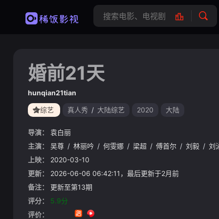
婚前21天
hunqian21tian
综艺
真人秀
/
大陆综艺
2020
大陆
导演：
袁白丽
主演：
吴尊
/
林丽吟
/
何雯娜
/
梁超
/
傅首尔
/
刘毅
/
刘
上映：
2020-03-10
更新：
2026-06-06 06:42:11，最后更新于2月前
备注：
更新至第13期
评分：
5.9分
评价：