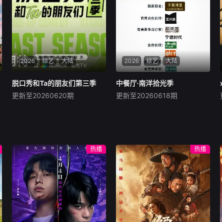
限不被定义，在喜剧的世界里
腹地的新疆启程，以自驾方式
野蛮生长，成为独一
完成八站新疆公路之旅，最终
奔赴心之向往的海岛。
2026
综艺
大陆
2026
综艺
大陆
脱口秀和Ta的朋友们第三季
脱口秀和Ta的朋友们第三季
中餐厅·南洋拾光季
中餐厅·南洋拾光季
更新至20260620期
更新至20260618期
内详
黄晓明
王俊凯
昆凌
脱口秀顶级竞技舞台，年
《中餐厅》第十年，将在“南
度热梗发源地，2026夏天准
洋拾光”的氛围中，打造一家
时快乐
独具风格特色的田园餐厅。内
容场景上，除餐厅本体外，还
热播
热播
将设置家禽、鲜蔬、河鲜等不
同餐厅区域，合伙人需要开拓
经营思路，完成经营目标；此
外，餐厅还将引入“