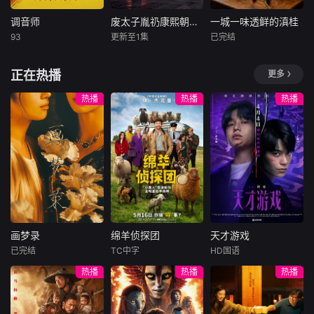
国家形成、伊斯兰
片之一。
味的惊喜；从时令
在宵夜里等你，一
人类物种。这一切
世界发展等重要历
山野的鲜灵，到下
起看生活万岁！
是如何发生的？这
调音师
废太子胤礽康熙朝的囚徒
一城一味透鲜的滇桂
调音师
废太子胤礽康熙朝的囚徒
一城一味透鲜的滇桂
史阶段与事件，直
水全物的逆袭与入
部纪录片利用最新
93
更新至1集
已完结
至现代的万隆会
阿尤斯曼·库拉纳
塔布
未知
未知
席。更有舌尖上的
的DNA测序技术、
议。
拉迪卡·艾普特
非遗传承，
化石证据
一场长达四十年的
本季节目以“六城寻
正在热播
更多
印度影片《调音
“权力PUA”与一个
鲜之旅”为主线，摒
师》改编自2010年
灵魂的扭曲与崩
弃走马观花式的探
热播
热播
热播
的同名法国高分悬
溃。
店介绍，深度聚焦
疑短片。故事讲述
“家乡鲜味”，着力
了一直假装盲人的
挖掘滇桂美食背后
钢琴调音师阿卡
的乡土情怀与人文
什，在意外成为一
匠心。节目从食
起凶杀案的唯一“目
材、手艺、人情三
击证人”后，所遭遇
重维度切入，回归
的种种出其不意的
山野本真与市井生
经历。影片故事波
活，记录西南大地
画梦录
绵羊侦探团
天才游戏
折惊奇，反转不
自然馈赠的原生鲜
画梦录
绵羊侦探团
天才游戏
断，是2018年度IM
味。镜头以灶台为
已完结
TC中字
HD国语
代露娃
唐诗逸
休·杰克曼
彭昱畅
丁禹兮
Db评分最高的印度
舞台，聚焦一代代
热播
热播
热播
林柏叡
尼可拉斯·博朗
李蔓瑄
影片。
本土守味匠人。他
尼古拉斯·加利齐纳
们恪守百年古法、
民国的上海滩，身
穷途末路的天才少
严守食材本心，对
怀绝技的孤女画师
牧羊人乔治
年刘全龙（彭昱畅