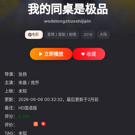
gt 0"}
我的同桌是极品
wodetongzhuoshijipin
电影
爱情
/
喜剧
/
剧情
2016
大陆
立即播放
收藏
导演：
张扬
主演：
宋晨
/
苑乔
上映：
未知
更新：
2026-06-06 00:32:32，最后更新于2月前
备注：
HD国语版
评分：
0.0分
评价：
TAG：
未知