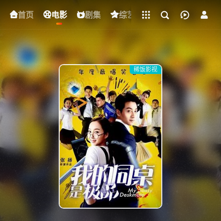
立即登录
首页
电影
下载客户端
剧集
综艺
动漫
短剧
稀饭影视
{if condition="$obj.vod_points