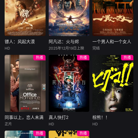
抗工业化速成模
许雁真，意外与身
（休·杰克曼饰）最
饰），被偏执富家
式；同时与时俱
陷危局的融汇银行
爱给羊群读侦探小
公子陈伦（丁禹兮
进、大胆创新，在
总账姜心羽产生交
说，没想到自己有
饰）选中，被迫踏
守正与出新之间延
集。姜心羽遭人陷
一天会离奇死亡。
入一场为他量身打
续老味道的生命
害，只得与许雁真
他留下的3000万
造的“换命游戏”。
力。每一道名菜不
结盟，彼时银行欲
巨额遗产，让每个
豪华别墅、名车名
仅是地域饮食符
将国宝名画低价卖
人貌似都有犯罪动
表、神秘女友全部
镖人：风起大漠
阿凡达：火与烬
一个男人和一个女人
镖人：风起大漠
阿凡达：火与烬
一个男人和一个女人
号，更承载着家族
给外国人，许雁真
机。警察毫无头绪
备齐，在陈伦的精
HD
2025年12月19日上映
完结
传承与城市性格。
吴京
谢霆锋
萨姆·沃辛顿
黄渤
倪妮
凭借自身精湛画技
之时，羊群们决定
心打造下，刘全龙
热播
热播
热播
节目以食化人、以
于适
佐伊·索尔达娜
周汉宁
仿造名画、偷天换
“不务正业”迈出牧
瞬间拥有顶配人
味传情，用平凡手
西格妮·韦弗
日。几经波折，两
场，追查牧羊人“躺
生。
大漠之上，镖人、
男人（黄渤
艺人的坚守故事诠
人联手在各方势力
平
官府、西域五大家
影片聚焦杰克·萨利
饰）和女人（倪妮
释精益求精的工匠
的夹缝间巧妙周
族等多方势力盘根
与奈蒂莉一家的命
饰）飞机同时落
精神，用人间烟火
旋，共历险阻，破
错节、暗潮涌动。
运起伏，在前作的
地，入住同一家酒
串
解重重困境。
“天字第二号逃犯”
情感余波之上，深
店，成为一墙之隔
刀马接下特殊押镖
刻描绘一个家族在
的邻居。不够隔音
任务，和同伴一起
战火中如何成长、
的房间暴露了男人
从西域护镖远赴长
并共同守护血脉相
和女人因生活暂停
安。不料，他们的
连的情感纽带的历
陷入的困境，健
同事以上，恋人未满
真人快打2
棕熊！！
同事以上，恋人未满
真人快打2
棕熊！！
护送对象竟是“天字
程，从而将故事推
康、家庭、婚姻、
正片
HD
HD
詹妮弗·洛佩兹
卡尔·厄本
铃木福
第一号逃犯”知世
向更具张力的全新
经济......成年人的生
热播
热播
布雷特·戈德斯坦
阿德莱恩·鲁道夫
郎……天下熙熙皆
维度。此外，潘多
活里从来没有“容
暂无内容