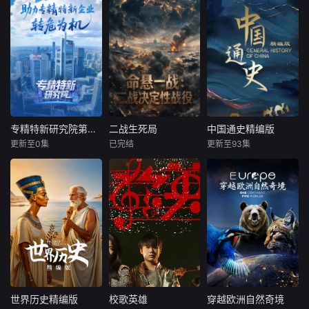
专精特新研究院第六季
二战生死局
中国通史精编版
专精特新研究院第六季
二战生死局
中国通史精编版
更新至0集
已完结
更新至93集
未知
未知
未知
北京卫视科创IP
本片以第二次世界
百集大型纪录片
《专精特新研究
大战的时间演进为
《中国通史》由央
院》真实记录国内
核心叙事轴线，精
视电影频道节目中
科创企业技术突破
选 9 场深刻改变战
心制作出品、中国
与成长诉求，集结
争走向、决定世界
社会科学院监制、
院士、企业家、政
格局的标志性战
中国社会科学院历
府、投行等专家智
役，完整覆盖从 19
史研究所组织撰稿
库，为专精特新企
39 年二战欧洲战场
并邀请国内多家重
业提供战略规划、
爆发，到 1945 年
点大学、专业机构
资源对接、金融帮
欧洲反法西斯战争
的研究人员共同参
世界历史精编版
校歌英雄
穿越欧洲自然奇境
世界历史精编版
校歌英雄
穿越欧洲自然奇境