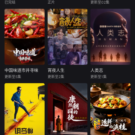
扶。2023年开播至
胜利的历史进程，
与创作。这部纪录
已完结
正片
更新至02集
金城
彭思嘉
徐畅
未知
今，已深度追踪拍
串联起西
片以丰富的视听手
黄黎
摄12
段再现中华
这是一部跨越国
从斯瓦尔巴群岛冰
度、跨越时空、超
叛逆富二代叛逆为
封的荒原，到沐浴
越民族界限，以人
躲爹妈安排，偷报
着阳光的地中海沿
类社会发展史为题
音乐专业，开学撩
岸，这部野生动物
材的大型纪录片。
学姐，为校花与校
纪录片深入探索了
它以丰富的视听手
草开战，背后搞小
欧洲最重要迷人的
段再现了从远古人
动作坑对手又坑队
栖息地，并邂逅了
类起源到万隆会议
友；寒门工科妹靠
最非凡的野生居
的浩瀚历史图景，
兼职偷师学音乐，
民。蓝鲸、北极熊
较全面地讲述了人
一边端盘子一边写
与翱翔天际的金雕
中国味道市井寻味
宵夜人生
人类志
中国味道市井寻味
宵夜人生
人类志
类社会发展过程，
歌逆袭。校园歌曲
领衔登场，珍稀罕
更新至5集
更新至2集
更新至1集
未知
未知
未知
揭示了人类历史发
原创大赛终极一
见的波斯豹等珍稀
展趋势及规律。该
战，看废柴二代如
物种的身影也惊艳
《中国味道·市井寻
人间至味是清欢，
本片深入探索智人
片内容从人类石器
何洗白，草
亮相。全片满载震
味》走遍大江南
当宵夜不仅是宵
的悠久历史——揭
时代的开端，历经
撼壮观的影像画
北，聚焦十组最接
夜，节目着眼于“人
示人类如何成为地
古代两河流域、埃
面，记录了多项科
地气的美食图景：
与食物”的关系，以
球上最强大的动
及、印度、希腊、
学界首次发现的动
从一锅乱炖的豪
美食为切口，看一
物。大约30万年
罗马等文明，涵盖
物行为，堪称有史
迈，到明火直烤的
场美食的味觉复
前，智人出现在非
欧亚民族大迁徙、
以来制作规模最宏
奔放；从辣度爆表
兴，来听食客故事
洲。如今，他们是
中世纪、近代民族
大的野生动物纪录
的酣畅，到反差之
里的百态人生，我
这个星球上仅存的