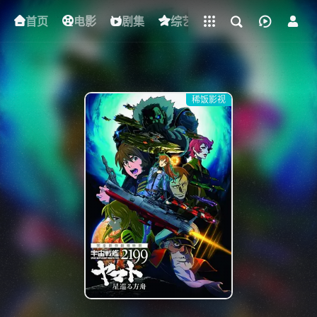
立即登录
首页
电影
下载客户端
剧集
综艺
动漫
短剧
稀饭影视
{if condition="$obj.vod_points