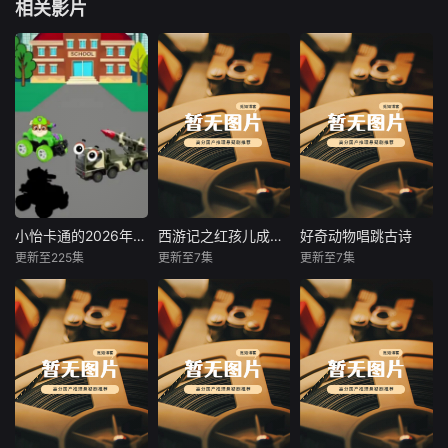
相关影片
小怡卡通的2026年合集2
西游记之红孩儿成长日记音频版
好奇动物唱跳古诗
小怡卡通的2026年合集2
西游记之红孩儿成长日记音频版
好奇动物唱跳古诗
更新至225集
更新至7集
更新至7集
未知
未知
未知
暂无内容
【该节目为音频】
【该节目为音频】
红孩儿（圣婴大
《好奇动物：唱跳
王）外表8岁，实
古诗》以精美古风
则千年“老小孩”，
动画演绎古诗剧
会三昧真火，脾气
情，双童声清甜朗
火爆但内心渴望认
读还原韵律之美，
可；住在火云洞，
真人老师国风舞蹈
有“烦恼清单”和一
搭配定制旋律解锁