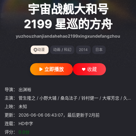
gt 0"}
宇宙战舰大和号
2199 星巡的方舟
yuzhouzhanjiandahehao2199xingxundefangzhou
动漫
动画
/
科幻
2014
日本
立即播放
收藏
导演：
出渊裕
主演：
菅生隆之
/
小野大辅
/
桑岛法子
/
铃村健一
/
大塚芳忠
/
久川绫
上映：
未知
更新：
2026-06-06 06:43:07，最后更新于2月前
连载：
HD中字
评分：
0.0分