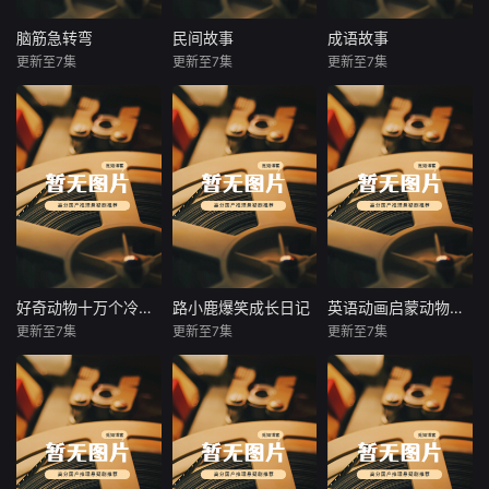
群奇葩小伙伴，日
唱跳新玩法，再用
常在“调皮闯祸、爆
趣味动画直白拆解
脑筋急转弯
民间故事
成语故事
脑筋急转弯
民间故事
成语故事
笑翻车、明白道理”
诗意。将古诗化作
更新至7集
更新至7集
更新至7集
未知
未知
未知
中成长。
动听歌谣，沉浸式
视听互动让孩子轻
【该节目为音频】
【该节目为音频】
【该节目为音频】
松记诵、深度理解
脑筋急转弯，IQ大
民间故事是民间文
每个成语的背后都
必背古诗，爱上中
挑战！什么人最怕
学中的重要题材之
有一个意义深远的
华诗词之美。
太阳？什么床不能
一。民间故事就是
故事，是我们几千
睡？超人为什么要
劳动人民创作并传
年以来人民智慧的
穿紧身衣？奇奇怪
播的、具有虚构内
结晶，晓琳妈妈精
怪的问题，惊叹声
容的散文形式的口
选了适合儿童听的
连连的答案，欢迎
头文学作品，是所
成语故事，所选取
参加第一届脑筋急
有民间散文作品的
的故事语音生动，
转弯大赛，准备
统称，民间故事是
通俗易懂，能够帮
好奇动物十万个冷知识音频版
路小鹿爆笑成长日记
英语动画启蒙动物王国大冒险音频版
好奇动物十万个冷知识音频版
路小鹿爆笑成长日记
英语动画启蒙动物王国大冒险音频版
好！请听题！
从远古时代起就在
助孩子了解历史。
更新至7集
更新至7集
更新至7集
未知
未知
未知
人们口头流传的一
还能感受到传统中
种以奇异的语言和
华文化的熏陶，更
【该节目为音频】
【该节目为音频】
【该节目为音频】
象征的形式讲述人
能开阔视野，学习
孩子就像一台“问号
作者以日记体独有
专为3-8岁中国孩
与人之间的种种关
其中美好的品质，
制造机”：为什么毛
的内心独白形式，
子量身打造的英语
系，题材广泛而又
做个真诚、善良、
毛虫会变成蝴蝶？
描述了一个正在读
启蒙神器来袭！含
充满幻想的叙事体
勤奋好学、有担
不刷牙会怎样？鲸
小学四年级的小小
24部爆笑动画，百
故事。民间故事从
当，机智勇敢的
鲨为什么是最大的
少年路小鹿与周围
看不厌，搭配24首