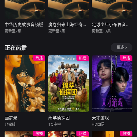
生活本身出发，但
人。
鱼？天上那些星星
亲朋师友之间发生
朗朗上口的儿歌，
也并不局限于实际
到底有什么用？
的形形色色的爆笑
轻松吸引好动孩
情况以及人们认为
《十万个“冷知
故事，故事涉及许
子。涵盖1960个单
真实的和合理范围
识”》是一套专为3
多当下少年儿童相
词、514个句子，
中华历史故事音频版
魔卷归来山海经奇幻世界大冒险
足球少年小布鲁音频版
中华历史故事音频版
魔卷归来山海经奇幻世界大冒险
足球少年小布鲁音频版
之内。它们往往包
–12岁孩子打造的
关的社会热门话
各年龄段皆能无障
更新至7集
更新至7集
更新至10集
含着自然的、异想
未知
未知
未知
趣味科普课程，一
题，那么，路小鹿
碍学习，助力孩子
天开的成分。民间
次收齐八大主题内
究竟是怎样爆笑审
秒变英语小达人。
55节历史故事，开
【该节目为音频】
【该节目为音频】
故事就包含了神话
正在热播
更多
容：从动物伪装、
视他周围世界的人
启华夏千年史卷。
《魔卷归来》系列
一支常年垫底的鱼
传说、传奇故事、
恐龙探秘、火山喷
和事的呢？他又是
从炎黄子孙的起
讲述了酷爱未知探
腩之师，一场两球
热播
热播
热播
生活故事、幻想故
发，到海洋奇观、
如何“过五关斩六
源，到尧舜禅让、
秘、迷恋UFO追
落后的生死绝境！
事、动物故事、世
昆虫超能力；从食
将”，战胜日常生活
大禹治水开启文明
踪、喜欢奇思妙想
没人看好那个瘦小
俗故事、民间寓言
物消化、八大行
“八万四千难”的
曙光。见证商汤伐
的伏小奇在神秘的
的替补少年布鲁
等。
星、植物生长，到
呢？这些都会在故
夏、姜太公垂钓奇
外星密友蓝波牛和
——队友嘲他是饮
宇宙大爆炸；还带
事中找到答案的。
谋，历春秋战国诸
神奇的萌怪宠物布
水机管理员；对手
你了解身体的小秘
贤轶事，赏秦汉风
拉白帮助下，乘坐
蔑他是不堪一击的
密——不睡觉、不
云，品三国雄图霸
他们亲手打造的息
“软脚虾”，就连主
剪指甲会怎样？以
业。让孩子在趣味
壤号飞船，和一群
教练都在犹豫，该
及植物界的“炸弹”
中触摸历史脉络，
性格迥异的同学脆
不该在这场背水一
凤仙花、“地雷”喷
画梦录
绵羊侦探团
天才游戏
领略中华魅力，传
皮、布丁、禹大
战的比赛里，派他
画梦录
绵羊侦探团
天才游戏
瓜、会吃虫的猪笼
承文化瑰宝。
强、轩辕冰、夏祖
上场！可谁能料
已完结
TC中字
HD国语
草……每一集都用
代露娃
唐诗逸
休·杰克曼
彭昱畅
丁禹兮
儿一起，走进魔卷
到，他腕间那块不
热播
热播
热播
轻松有趣的方式，
林柏叡
尼可拉斯·博朗
李蔓瑄
《山海经》，幻游
起眼的电话手表