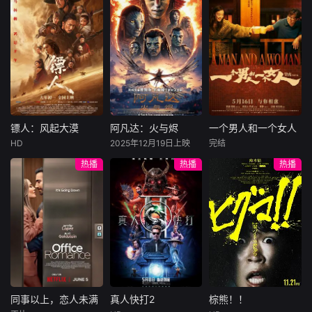
解答孩子脑袋里那
尼古拉斯·加利齐纳
山奇海怪的上古世
里，竟蛰伏着一个
民国的上海滩，身
穷途末路的天才少
些“奇怪又可爱”的
界，依靠智慧和勇
足球之神系统！一
怀绝技的孤女画师
牧羊人乔治
年刘全龙（彭昱畅
问题。不讲枯燥公
气，在山海经的世
脚惊天落叶斩划破
许雁真，意外与身
（休·杰克曼饰）最
饰），被偏执富家
式，只
界里，励志修学，
天际，一场半场大
陷危局的融汇银行
爱给羊群读侦探小
公子陈伦（丁禹兮
遨游万方，探险解
四喜燃爆全场！所
总账姜心羽产生交
说，没想到自己有
饰）选中，被迫踏
惑，把一个个凶猛
有人都不看好他，
集。姜心羽遭人陷
一天会离奇死亡。
入一场为他量身打
无比的不速之客
偏偏他最争气！
害，只得与许雁真
他留下的3000万
造的“换命游戏”。
——山海经怪兽逐
结盟，彼时银行欲
巨额遗产，让每个
豪华别墅、名车名
一降服，并最终揭
将国宝名画低价卖
人貌似都有犯罪动
表、神秘女友全部
镖人：风起大漠
阿凡达：火与烬
一个男人和一个女人
镖人：风起大漠
阿凡达：火与烬
一个男人和一个女人
开千古奇书《山海
给外国人，许雁真
机。警察毫无头绪
备齐，在陈伦的精
HD
2025年12月19日上映
完结
经》中所隐藏的惊
吴京
谢霆锋
萨姆·沃辛顿
黄渤
倪妮
凭借自身精湛画技
之时，羊群们决定
心打造下，刘全龙
热播
热播
热播
天密码，拯救了一
于适
佐伊·索尔达娜
周汉宁
仿造名画、偷天换
“不务正业”迈出牧
瞬间拥有顶配人
场潜藏已久的地球
西格妮·韦弗
日。几经波折，两
场，追查牧羊人“躺
生。
大漠之上，镖人、
男人（黄渤
危机，接回了“山海
人联手在各方势力
平
官府、西域五大家
影片聚焦杰克·萨利
饰）和女人（倪妮
经时代”因大洪水劫
的夹缝间巧妙周
族等多方势力盘根
与奈蒂莉一家的命
饰）飞机同时落
难而移民蓝牛星
旋，共历险阻，破
错节、暗潮涌动。
运起伏，在前作的
地，入住同一家酒
解重重困境。
“天字第二号逃犯”
情感余波之上，深
店，成为一墙之隔
刀马接下特殊押镖
刻描绘一个家族在
的邻居。不够隔音
任务，和同伴一起
战火中如何成长、
的房间暴露了男人
从西域护镖远赴长
并共同守护血脉相
和女人因生活暂停
安。不料，他们的
连的情感纽带的历
陷入的困境，健
同事以上，恋人未满
真人快打2
棕熊！！
同事以上，恋人未满
真人快打2
棕熊！！