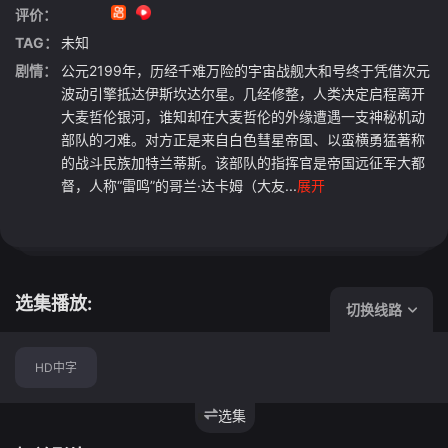
评价：
TAG：
未知
剧情：
公元2199年，历经千难万险的宇宙战舰大和号终于凭借次元
波动引擎抵达伊斯坎达尔星。几经修整，人类决定启程离开
大麦哲伦银河，谁知却在大麦哲伦的外缘遭遇一支神秘机动
部队的刁难。对方正是来自白色彗星帝国、以蛮横勇猛著称
的战斗民族加特兰蒂斯。该部队的指挥官是帝国远征军大都
督，人称“雷鸣”的哥兰·达卡姆（大友...
展开
选集播放:
切换线路
HD中字
选集