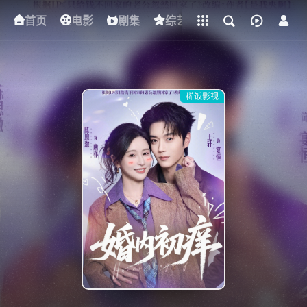
立即登录
首页
电影
下载客户端
剧集
综艺
动漫
短剧
稀饭影视
{if condition="$obj.vod_points