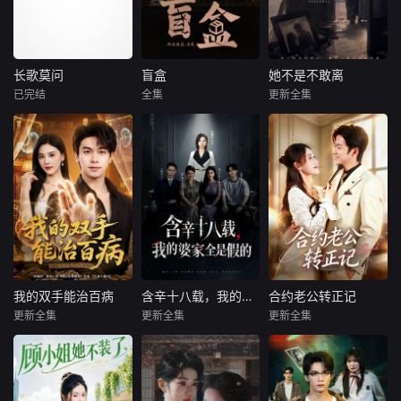
长歌莫问
盲盒
她不是不敢离
长歌莫问
盲盒
她不是不敢离
已完结
全集
更新全集
蔡正杰
杨子菲
未知
王晓蒙＆许明铮
王坤炎
剧情简介暂缺，敬
暂无内容
千年前，雍国泥塑
请期待
世家楚门因进贡的
“十二生肖”离奇流
血炸裂，惨遭满门
流放，楚父以死鸣
冤。楚家大小姐楚
梓鸢带着滔天恨
意，在屠刀落地的
瞬间，灵魂跨越千
我的双手能治百病
含辛十八载，我的婆家全是假的
合约老公转正记
我的双手能治百病
含辛十八载，我的婆家全是假的
合约老公转正记
年，附身到了与她
更新全集
更新全集
更新全集
胡文飞＆朱梦茹
张耀尹＆伍京隽
姜恺琳＆王厂
容貌一模一样的女
大学生——楚长歌
暂无内容
暂无内容
暂无内容
的身上。