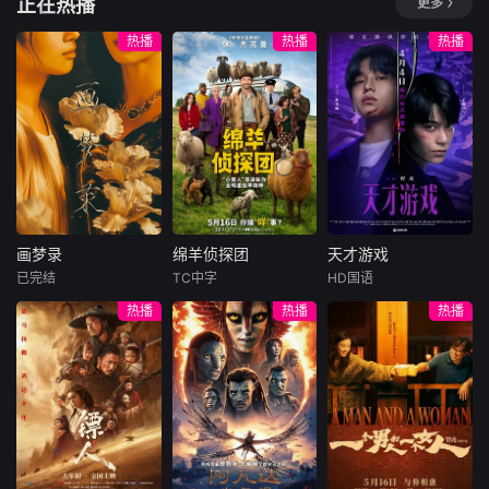
正在热播
更多
热播
热播
热播
画梦录
绵羊侦探团
天才游戏
画梦录
绵羊侦探团
天才游戏
已完结
TC中字
HD国语
代露娃
唐诗逸
休·杰克曼
彭昱畅
丁禹兮
热播
热播
热播
林柏叡
尼可拉斯·博朗
李蔓瑄
尼古拉斯·加利齐纳
民国的上海滩，身
穷途末路的天才少
怀绝技的孤女画师
牧羊人乔治
年刘全龙（彭昱畅
许雁真，意外与身
（休·杰克曼饰）最
饰），被偏执富家
陷危局的融汇银行
爱给羊群读侦探小
公子陈伦（丁禹兮
总账姜心羽产生交
说，没想到自己有
饰）选中，被迫踏
集。姜心羽遭人陷
一天会离奇死亡。
入一场为他量身打
害，只得与许雁真
他留下的3000万
造的“换命游戏”。