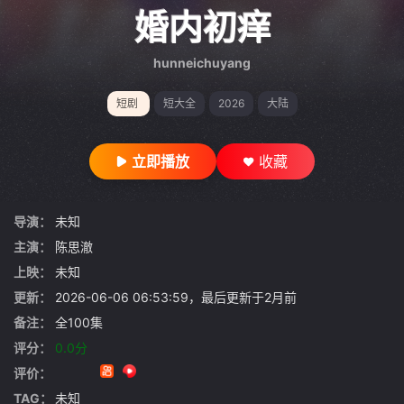
gt 0"}
婚内初痒
hunneichuyang
短剧
短大全
2026
大陆
立即播放
收藏
导演：
未知
主演：
陈思澈
上映：
未知
更新：
2026-06-06 06:53:59，最后更新于2月前
备注：
全100集
评分：
0.0分
评价：
TAG：
未知