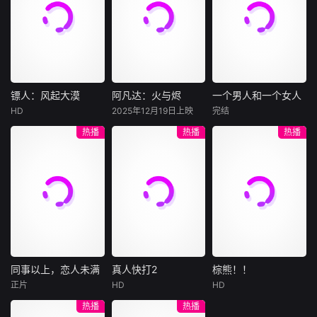
许雁真，意外与身
（休·杰克曼饰）最
饰），被偏执富家
陷危局的融汇银行
爱给羊群读侦探小
公子陈伦（丁禹兮
总账姜心羽产生交
说，没想到自己有
饰）选中，被迫踏
集。姜心羽遭人陷
一天会离奇死亡。
入一场为他量身打
害，只得与许雁真
他留下的3000万
造的“换命游戏”。
结盟，彼时银行欲
巨额遗产，让每个
豪华别墅、名车名
将国宝名画低价卖
人貌似都有犯罪动
表、神秘女友全部
镖人：风起大漠
阿凡达：火与烬
一个男人和一个女人
镖人：风起大漠
阿凡达：火与烬
一个男人和一个女人
给外国人，许雁真
机。警察毫无头绪
备齐，在陈伦的精
HD
2025年12月19日上映
完结
吴京
谢霆锋
萨姆·沃辛顿
黄渤
倪妮
凭借自身精湛画技
之时，羊群们决定
心打造下，刘全龙
热播
热播
热播
于适
佐伊·索尔达娜
周汉宁
仿造名画、偷天换
“不务正业”迈出牧
瞬间拥有顶配人
西格妮·韦弗
日。几经波折，两
场，追查牧羊人“躺
生。
大漠之上，镖人、
男人（黄渤
人联手在各方势力
平
官府、西域五大家
影片聚焦杰克·萨利
饰）和女人（倪妮
的夹缝间巧妙周
族等多方势力盘根
与奈蒂莉一家的命
饰）飞机同时落
旋，共历险阻，破
错节、暗潮涌动。
运起伏，在前作的
地，入住同一家酒
解重重困境。
“天字第二号逃犯”
情感余波之上，深
店，成为一墙之隔
刀马接下特殊押镖
刻描绘一个家族在
的邻居。不够隔音
任务，和同伴一起
战火中如何成长、
的房间暴露了男人
从西域护镖远赴长
并共同守护血脉相
和女人因生活暂停
安。不料，他们的
连的情感纽带的历
陷入的困境，健
同事以上，恋人未满
真人快打2
棕熊！！
同事以上，恋人未满
真人快打2
棕熊！！
护送对象竟是“天字
程，从而将故事推
康、家庭、婚姻、
正片
HD
HD
詹妮弗·洛佩兹
卡尔·厄本
铃木福
第一号逃犯”知世
向更具张力的全新
经济......成年人的生
热播
热播
布雷特·戈德斯坦
阿德莱恩·鲁道夫
郎……天下熙熙皆
维度。此外，潘多
活里从来没有“容
暂无内容