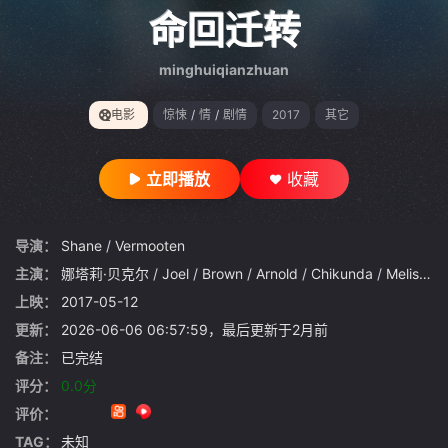
gt 0"}
命回迁转
minghuiqianzhuan
电影
惊悚
/
情
/
剧情
2017
其它
立即播放
收藏
导演：
Shane
/
Vermooten
主演：
娜塔莉·贝克尔
/
Joel
/
Brown
/
Arnold
/
Chikunda
/
Melissa
/
上映：
2017-05-12
更新：
2026-06-06 06:57:59，最后更新于2月前
备注：
已完结
评分：
0.0分
评价：
TAG：
未知