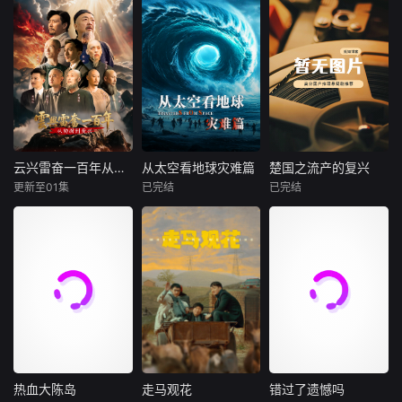
云兴雷奋一百年从陶澍到黄兴
从太空看地球灾难篇
楚国之流产的复兴
云兴雷奋一百年从陶澍到黄兴
从太空看地球灾难篇
楚国之流产的复兴
更新至01集
已完结
已完结
未知
未知
未知
该片从道光萧条引
当灾难发生时，来
深度聚焦楚国在历
发的社会危机开
自太空的“眼睛”，
史长河中几次试图
始，到1920年中国
能否比地面上的人
复兴却功亏一篑的
共产党成立前夕的
类更早发现真相？
关键节点。纪录片
百年中国历史，紧
《从太空看地球：
通过详实史料与生
扣中国从封建改良
灾难篇》将镜头升
动影像，回溯楚国
走向民主革命的时
至数百公里外的太
在面临内忧外患时
代转折，划分思想
空，借助卫星遥
的艰难挣扎。楚悼
启蒙、洋务自救、
感、热成像、雷达
王时期，吴起变法
维新变法、辛亥革
监测与地面调查，
曾给楚国带来富国
热血大陈岛
走马观花
错过了遗憾吗
热血大陈岛
走马观花
错过了遗憾吗