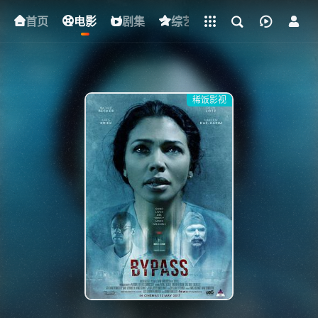
立即登录
首页
电影
下载客户端
剧集
综艺
动漫
短剧
稀饭影视
{if condition="$obj.vod_points