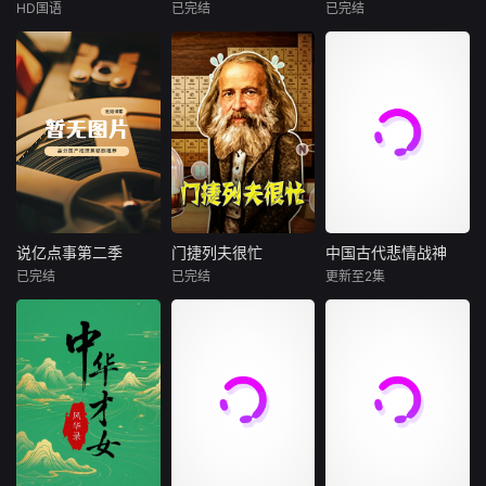
命四大叙事板块，
重新解析近年来震
强兵的曙光，却因
HD国语
已完结
已完结
袁浩瑜
琚子轩
李聪
庄达菲
王安宇
系统梳理中国近代
撼世界的重大灾
旧贵族势力反扑而
曹阳明珠
张越宁
白客
史上接续涌现的陶
难。从火山喷发、
夭折；楚怀王在
范事成
澍、魏源、曾国
海啸、野火与飓
位，屈原推动的改
新波，丁大宁，郭
00后女孩吴小北惨
藩、谭嗣同、黄兴
风，到火车脱轨、
革也在重重阻碍下
影片以大陈岛
华，程依慕他们毕
遭“断崖式分手”，
等人才群体层层递
桥梁坍塌、核泄漏
无奈终止。片中运
垦荒历史为创作底
业于同一所大学。
失恋后的她在发疯
进的救国实践，清
与化学爆炸，每一
用场景还原、专家
色，在尊重历史真
他们和很多年轻人
和颓废中反复横
晰展现近代中国从
次毁灭背后，都隐
解读等形式，剖析
实性的前提下，以
一样，自以为是，
跳，终于决定反
救王朝、破帝制到
藏着肉眼无法察觉
楚国错失复兴机遇
年轻化、科技化的
敏感脆弱，没有被
击！小北跌跌撞撞
建共和的历史性转
的危险信号。2022
背后的政治博弈、
光影语言活化红色
认可的才华。他们
做完了“失恋后也不
折，折射出近代中
年汤加火山为何突
文化冲突与社会矛
记忆，生动诠释了
来自不同的地方，
必做的12件事”：改
国的深刻变革和中
然爆发？2023年毛
盾，展现楚国在历
“艰苦创业、奋发图
却有一个共同的愿
造自己、假装理
说亿点事第二季
门捷列夫很忙
中国古代悲情战神
说亿点事第二季
门捷列夫很忙
中国古代悲情战神
华传统文化的嬗变
伊岛大火如何在短
史浪潮中跌宕起
强、无私奉献、开
望“出人头地”。在
性、周旋于形形色
已完结
已完结
更新至2集
更新。
时间内吞噬整座城
伏，虽努力复兴却
未知
未知
未知
拓创新”的大陈岛垦
经过几段荒唐的创
色的异性之间……
镇？巴尔的摩大桥
最终走向衰落的悲
荒精神，斩获第五
业求职后，他们选
然而这一场大型失
奇闻大揭秘，社会
以著名化学家门捷
他们都有着让一个
倒塌前是否早有预
剧历程，为观众解
届亚洲国际青年电
择了逃离。从都市
恋展览，真的能带
冷知识科普。
列夫的动画形象为
时代为之颤抖的名
警？贝鲁特港口27
读那段波澜壮阔又
影展
到县城再到无人
她走出失恋吗？
串联，带领观众了
字。他们是战争的
50吨硝酸铵，又为
令人扼腕的历史。
区。这是一部关于
解元素发现的历
天才，是冷兵器时
何最终引发惊天爆
青年成长的故事，
史；认识对于宇宙
代最锋利的刃，是
炸？节目以紧张如
当他们面对婚姻，
和我们最为重要的
君王手中最沉重的
灾难大片般的叙
家庭，事业的时
氢、氧、碳、氮元
那张王牌。当王朝
事，逐层
候，他们依旧像没
素；领略有毒元素
倾覆、山河破碎之