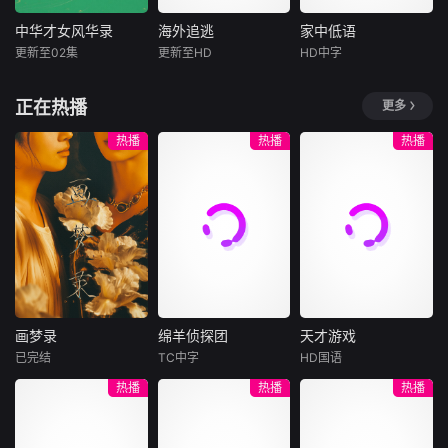
有长大的孩子。可
的威力以及它们的
际，是他们在马背
时间不会听你解
功用；最活跃和最
上撑起了将倾的天
中华才女风华录
海外追逃
家中低语
中华才女风华录
海外追逃
家中低语
释，它已经熟练的
不活跃的金属、非
穹。然而，当硝烟
更新至02集
更新至HD
HD中字
将你送入人生的另
未知
程思
王泽霖
西娅姆·阿巴斯
金属元素的特质；
散尽，当他们卸下
一个轨道。他们开
林星潼
玛丽昂·巴尔博
以及对人类
一身铠甲
《中华才女风华
始慌张，计划逃
正在热播
更多
埃娅·布特拉
录》是一部全景展
电诈头目陈一武潜
跑。像失恋的少女
示中国古代才女风
逃海外实施诈骗犯
重返突尼斯参
热播
热播
热播
一般，指责对方的
华的传记纪录片，
罪，为将其引渡回
加叔叔葬礼的莉莉
背叛，同时谁也无
项目以真实史料为
国，中方海外追逃
亚，面对对她巴黎
法忘记那些美好的
根基，采用艺术化
组长谭浩天与当地
生活尤其是感情生
时光。
讲述方式，运用古
警方合作，寻找掌
活一无所知的家
代美学镜头，展现
握犯罪证据的证人
人。当她决意查明
8位享有较高声誉
芦莉，在芦莉生死
叔叔猝死真相时，
的古代才女的风华
危急时，不惜生命
三代女性在缄默与
一生。
相救，争取到芦莉
传统交织的屋檐下
自首，揭穿陈一武
共同生活的秘密逐
画梦录
绵羊侦探团
天才游戏
的假身份，完成海
渐浮出水面。
画梦录
绵羊侦探团
天才游戏
外追逃任
已完结
TC中字
HD国语
代露娃
唐诗逸
休·杰克曼
彭昱畅
丁禹兮
热播
热播
热播
林柏叡
尼可拉斯·博朗
李蔓瑄
尼古拉斯·加利齐纳
民国的上海滩，身
穷途末路的天才少
怀绝技的孤女画师
牧羊人乔治
年刘全龙（彭昱畅