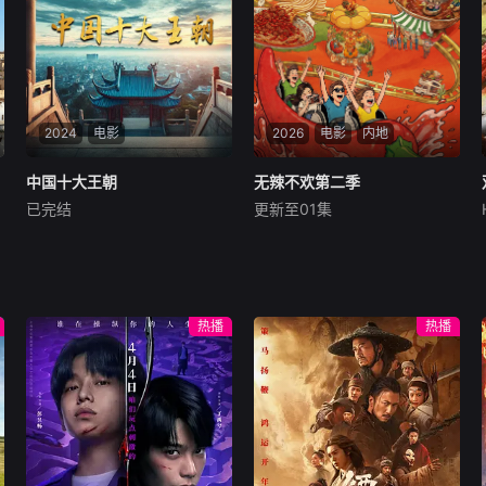
治乱兴衰的关键节点与历史人
又挖掘其思想与实践对当代的
物命运，强化内容的情节张力
现实意义，是兼具历
与视听表现力。删削繁冗，力
求在严谨底色之上，生动揭示
历史演进的内在逻辑与规律，
为观众呈现一部脉络清晰、史
实翔实、引人入胜的影像中国
2024
电影
2026
电影
内地
通史。
中国十大王朝
中国十大王朝
无辣不欢第二季
无辣不欢第二季
已完结
更新至01集
未知
未知
大型历史纪录片《中国十大王
腾讯视频自制美食纪录片《无
朝》以独特、生动的切入点，
辣不欢》第二季，以&amp;qu
用大量历史资料和最新考古发
ot;辣&amp;quot;为情绪钥
现，从多侧面客观、真实地反
匙，从个人感受延伸至社会群
热播
热播
映十大王朝的政治、军事、经
像，深入探寻这款当代&amp;
济、文化、艺术、科技等方面
quot;情绪释放器&amp;quot;
的成就，让历史自己来说话，
如何一辣解千愁。本季我们再
深刻揭示中国社会由
次出发，走遍辣域多地，用火
辣风味串联市井日常与人间温
情，描摹国人豁达热烈、向阳
而生的生活本色。