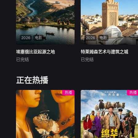
下水全物的逆袭与入席。更有
各显神通勇斗龙王的故事，不
舌尖上的非遗传承，
仅是奇幻神话，更藏着古时百
姓对惩恶扬善、和而不同的美
好期盼。
2026
电影
2026
电影
埃塞俄比亚起源之地
埃塞俄比亚起源之地
特莱姆森艺术与建筑之城
特莱姆森艺术与建筑之城
已完结
已完结
未知
未知
埃塞俄比亚，被誉为&amp;qu
围绕阿尔及利亚建筑艺术的历
ot;非洲屋脊&amp;quot;与&a
史展开，以特莱姆森为典型案
正在热播
mp;quot;人类起源的故乡&am
例。由于这座城市拥有丰富的
p;quot;。三百二十万年前，&
建筑遗产，当地居民通过对机
热播
热播
amp;quot;露西&amp;quot;骨
场、文化宫以及安达卢斯研究
架化石在此出土，向世界证明
中心等建筑的精彩影像展示，
这里是人类先祖直立行走的起
守护并呈现着这座城市古老的
点；西南部的卡法高原，则孕
历史。参加“节目交
育了世界上第一杯咖啡的醇
香。本片以&amp;quot;起源&
amp;quot;为