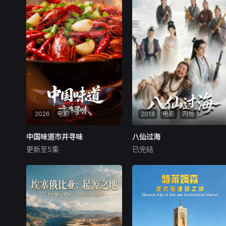
2026
电影
2018
电影
内地
中国味道市井寻味
中国味道市井寻味
八仙过海
八仙过海
更新至5集
已完结
未知
未知
《中国味道·市井寻味》走遍大
山东蓬莱海边的八仙石雕，承
江南北，聚焦十组最接地气的
载着家喻户晓的民间传神话。
美食图景：从一锅乱炖的豪
八位身世各不相同的凡人，各
迈，到明火直烤的奔放；从辣
持法器得道成仙，流传下黄粱
度爆表的酣畅，到反差之味的
一梦、倒骑毛驴等诸多趣闻，
惊喜；从时令山野的鲜灵，到
其中最广为流传的八仙过海、