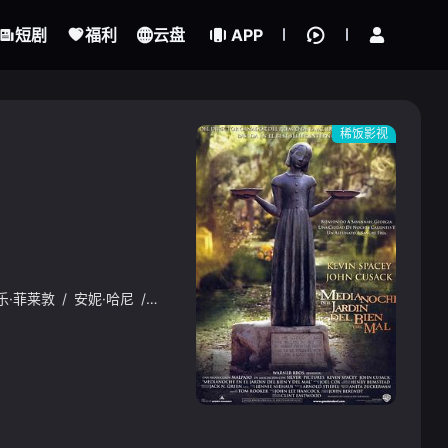
立即登录
短剧
福利
云盘
APP
稀饭影视
乐·菲莱敦
/
安妮·哈尼
/
金·亨特
/
杰佛里·刘易斯
/
理查德·赫德
/
莱昂
{if condition="$obj.vod_points
gt 0"}