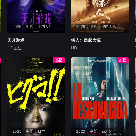
2026
电影
中国大陆
2026
电影
中国大陆
天才游戏
天才游戏
镖人：风起大漠
镖人：风起大漠
HD国语
HD
彭昱畅
丁禹兮
李蔓瑄
吴京
谢霆锋
于适
穷途末路的天才少年刘全龙
大漠之上，镖人、官府、西域
热播
热播
（彭昱畅 饰），被偏执富家公
五大家族等多方势力盘根错
子陈伦（丁禹兮 饰）选中，被
节、暗潮涌动。“天字第二号
迫踏入一场为他量身打造的
逃犯”刀马接下特殊押镖任
“换命游戏”。豪华别墅、名车
务，和同伴一起从西域护镖远
名表、神秘女友全部备齐，在
赴长安。不料，他们的护送对
陈伦的精心打造下，刘全龙瞬
象竟是“天字第一号逃犯”知世
间拥有顶配人生。
郎……天下熙熙皆为利来，各
方势力闻风入局，抢镖厮杀接
连上演……
2025
电影
日本
2026
电影
西班牙