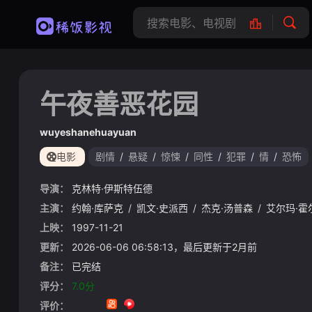
午夜善恶花园
wuyeshanehuayuan
电影
剧情
/
悬疑
/
惊悚
/
同性
/
犯罪
/
情
/
恐怖
导演：
克林特·伊斯特伍德
主演：
约翰·库萨克
/
凯文·史派西
/
杰克·汤普森
/
艾尔玛·霍
上映：
1997-11-21
更新：
2026-06-06 06:58:13，最后更新于2月前
备注：
已完结
评分：
7.0分
评价：