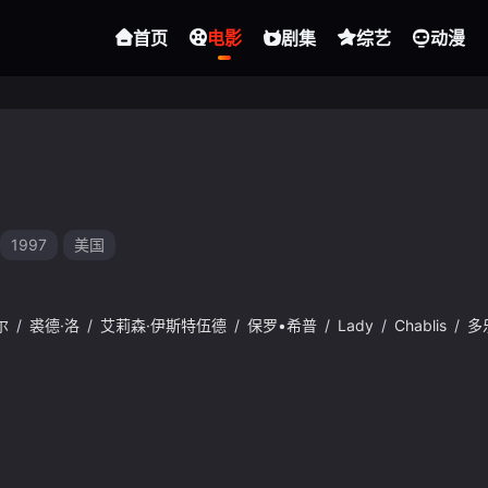
首页
电影
剧集
综艺
动漫
1997
美国
尔
/
裘德·洛
/
艾莉森·伊斯特伍德
/
保罗•希普
/
Lady
/
Chablis
/
多