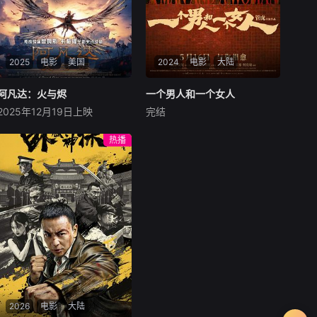
2025
电影
美国
2024
电影
大陆
阿凡达：火与烬
阿凡达：火与烬
一个男人和一个女人
一个男人和一个女人
2025年12月19日上映
完结
萨姆·沃辛顿
佐伊·索尔达娜
黄渤
倪妮
周汉宁
西格妮·韦弗
男人（黄渤饰）和女人
热播
影片聚焦杰克·萨利与奈蒂莉一
（倪妮饰）飞机同时落地，入
家的命运起伏，在前作的情感
住同一家酒店，成为一墙之隔
余波之上，深刻描绘一个家族
的邻居。不够隔音的房间暴露
在战火中如何成长、并共同守
了男人和女人因生活暂停陷入
护血脉相连的情感纽带的历
的困境，健康、家庭、婚姻、
程，从而将故事推向更具张力
经济......成年人的生活里从来
的全新维度。此外，潘多拉的
没有“容易”
全新领域也即将揭晓
2026
电影
大陆