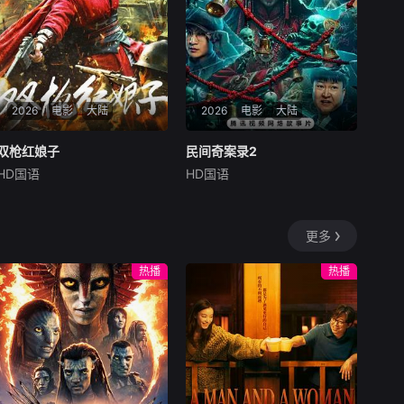
2026
电影
大陆
2026
电影
大陆
双枪红娘子
双枪红娘子
民间奇案录2
民间奇案录2
HD国语
HD国语
刘姝彤
文祈
王品一
古斌
盛少
张雪菡
1938年，高胜男新婚之
患有妄想症的警察张天盛
日，丈夫被日军残害，父辈亦
遇上一起离奇的神像杀人事
更多
遭屠戮。她举枪聚义，屡袭敌
件，勘案过程中，牵引出“婴
寇威震四方，后得八路军指点
胎报仇”，“娘娘索命”等一连串
热播
热播
决心投身革命。日军欲诱杀高
妖异事件，张天盛虽被种种诡
胜男，她孤身赴战舍命换乡亲
怪幻象阻碍，却坚信这是藏在
周全。千钧一发间，八路军突
迷信后的人为诡计，勇于向封
袭而至全歼敌寇，
建传统宣战，敢于