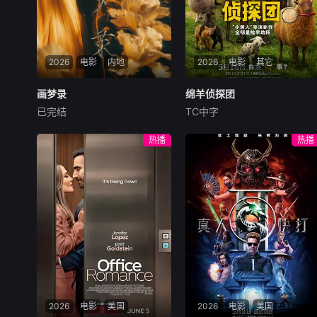
2026
电影
内地
2026
电影
其它
画梦录
画梦录
绵羊侦探团
绵羊侦探团
已完结
TC中字
代露娃
唐诗逸
林柏叡
休·杰克曼
尼可拉斯·博朗
尼古拉斯·加利齐纳
民国的上海滩，身怀绝技的孤
热播
热播
女画师许雁真，意外与身陷危
牧羊人乔治（休·杰克曼
局的融汇银行总账姜心羽产生
饰）最爱给羊群读侦探小说，
交集。姜心羽遭人陷害，只得
没想到自己有一天会离奇死
与许雁真结盟，彼时银行欲将
亡。他留下的3000万巨额遗
国宝名画低价卖给外国人，许
产，让每个人貌似都有犯罪动
雁真凭借自身精湛画技仿造名
机。警察毫无头绪之时，羊群
画、偷天换日。几经波折，两
们决定“不务正业”迈出牧场，
人联手在各方势力的夹缝间巧
追查牧羊人“躺平
妙周旋，共历险阻，破解重重
困境。
2026
电影
美国
2026
电影
美国