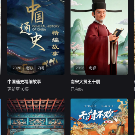
2026
电影
内地
2026
电影
中国通史精编故事
中国通史精编故事
南宋大贤王十朋
南宋大贤王十朋
更新至10集
已完结
未知
未知
本片立足宏阔历史视野，系统
聚焦南宋“状元贤守”王十朋，
梳理自文明起源至1911年的中
以人物生平为轴、精神内核为
国古代历史。在保留原作对统
魂，串联其求学、治家、从
一多民族国家形成及中华文明
政、交友、寄情山水的完整人
发展主线的基础上，精编版进
生，既还原一位“清廉刚直、
一步优化叙事结构，聚焦历代
勤民务实”的古代贤士形象，