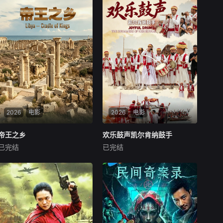
2026
电影
2026
电影
帝王之乡
帝王之乡
欢乐鼓声凯尔肯纳鼓手
欢乐鼓声凯尔肯纳鼓手
已完结
已完结
未知
未知
聚焦利比亚古城勒卜达，位于
介绍凯尔肯纳群岛的民间民俗
首都的黎波里以东约120公
文化，当地居民一直致力于将
里。该城由腓尼基水手于公元
这些传统世代相传并加以保
前七世纪建立，后来在罗马帝
护。参加“节目交流竞赛”——
国时期成为北非最重要的城市
“阿拉伯世界各地”类别，主题
之一。
为“阿拉伯世界的民间艺术”