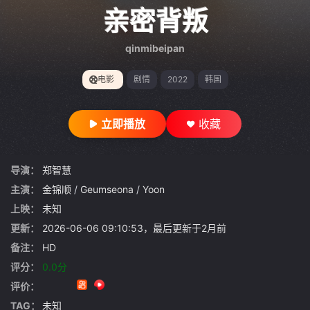
gt 0"}
亲密背叛
qinmibeipan
电影
剧情
2022
韩国
立即播放
收藏
导演：
郑智慧
主演：
金锦顺
/
Geumseona
/
Yoon
上映：
未知
更新：
2026-06-06 09:10:53，最后更新于2月前
备注：
HD
评分：
0.0分
评价：
TAG：
未知