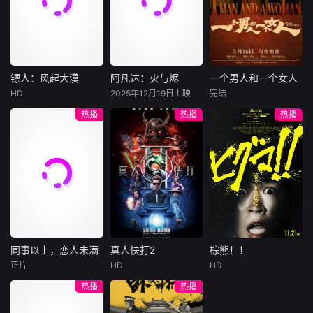
陷危局的融汇银行
爱给羊群读侦探小
公子陈伦（丁禹兮
总账姜心羽产生交
说，没想到自己有
饰）选中，被迫踏
集。姜心羽遭人陷
一天会离奇死亡。
入一场为他量身打
害，只得与许雁真
他留下的3000万
造的“换命游戏”。
结盟，彼时银行欲
巨额遗产，让每个
豪华别墅、名车名
将国宝名画低价卖
人貌似都有犯罪动
表、神秘女友全部
镖人：风起大漠
阿凡达：火与烬
一个男人和一个女人
镖人：风起大漠
阿凡达：火与烬
一个男人和一个女人
给外国人，许雁真
机。警察毫无头绪
备齐，在陈伦的精
HD
2025年12月19日上映
完结
吴京
谢霆锋
萨姆·沃辛顿
黄渤
倪妮
凭借自身精湛画技
之时，羊群们决定
心打造下，刘全龙
热播
热播
热播
于适
佐伊·索尔达娜
周汉宁
仿造名画、偷天换
“不务正业”迈出牧
瞬间拥有顶配人
西格妮·韦弗
日。几经波折，两
场，追查牧羊人“躺
生。
大漠之上，镖人、
男人（黄渤
人联手在各方势力
平
官府、西域五大家
影片聚焦杰克·萨利
饰）和女人（倪妮
的夹缝间巧妙周
族等多方势力盘根
与奈蒂莉一家的命
饰）飞机同时落
旋，共历险阻，破
错节、暗潮涌动。
运起伏，在前作的
地，入住同一家酒
解重重困境。
“天字第二号逃犯”
情感余波之上，深
店，成为一墙之隔
刀马接下特殊押镖
刻描绘一个家族在
的邻居。不够隔音
任务，和同伴一起
战火中如何成长、
的房间暴露了男人
从西域护镖远赴长
并共同守护血脉相
和女人因生活暂停
安。不料，他们的
连的情感纽带的历
陷入的困境，健
同事以上，恋人未满
真人快打2
棕熊！！
同事以上，恋人未满
真人快打2
棕熊！！
护送对象竟是“天字
程，从而将故事推
康、家庭、婚姻、
正片
HD
HD
詹妮弗·洛佩兹
卡尔·厄本
铃木福
第一号逃犯”知世
向更具张力的全新
经济......成年人的生
热播
热播
布雷特·戈德斯坦
阿德莱恩·鲁道夫
郎……天下熙熙皆
维度。此外，潘多
活里从来没有“容
暂无内容
贝蒂·吉尔平
杰西卡·麦克娜美
为利来，各方势力
拉的全新领域也即
易”