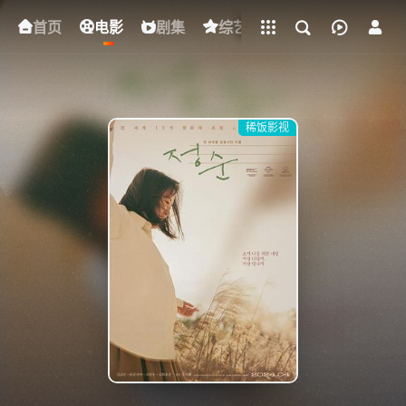
立即登录
首页
电影
下载客户端
剧集
综艺
动漫
短剧
稀饭影视
{if condition="$obj.vod_points