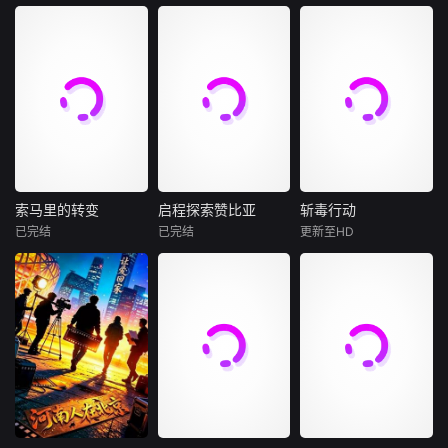
域。在某座城镇的
日间照护中心里，
布隆迪是非洲大湖
喀麦隆素有&amp;q
聚焦国王发起的“面
一种突破性的疗法
地区的一颗文化明
uot;非洲缩影&am
向大西洋倡议”及其
在老年人
珠，其传统鼓乐被
p;quot;之称，从热
社会经济目标，摩
誉为国家精神的象
带雨林到稀树草
洛哥希望借助大西
征。布隆迪传统鼓
原，从火山地貌到
洋这一自然优势、
表演已被列入联合
海岸线，这片土地
促进国家经济发
国非物质文化遗产
上汇聚了非洲大陆
展、扩大国际合
名录，承载着深厚
最具代表性的自然
作、提升区域联通
的历史底蕴与民族
与人文景观。本片
性，并带动沿海地
精神。本片聚焦布
深入喀麦隆的街头
区与整个非洲的共
索马里的转变
启程探索赞比亚
斩毒行动
索马里的转变
启程探索赞比亚
斩毒行动
隆迪最具代表性的
巷尾与社区生活，
同繁荣。
已完结
已完结
更新至HD
未知
未知
石兆琪
于荣光
传统鼓表演，通过
以镜头捕捉当地人
姜超
震撼人心
民的真实面貌——
讲述索马里的发展
从瀑布的磅礴水雾
从传统服饰
和介绍。
与壮丽峡谷，到国
于荣光石兆琪对决
家公园的河流巡游
与野奢营地；从广
袤湿地与野生动物
迁徙，到原始生态
——赞比亚拥有世
界上最伟大的自然
奇观之一和未受污