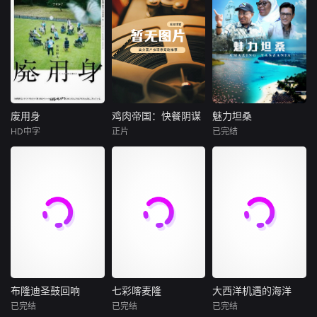
废用身
鸡肉帝国：快餐阴谋
魅力坦桑
废用身
鸡肉帝国：快餐阴谋
魅力坦桑
HD中字
正片
已完结
染谷将太
莫·吉里根
未知
北村有起哉
暂无内容
本纪录片全面展示
泷内公美
坦桑尼亚自然风
本作描绘了一
光、野生动物资源
名医生，因一种围
及人文风情。
绕“废用身”——因
瘫痪等原因已无恢
复可能的四肢——
的治疗方法，而一
步步踏入在追求理
想的理性与疯狂之
布隆迪圣鼓回响
七彩喀麦隆
大西洋机遇的海洋
布隆迪圣鼓回响
七彩喀麦隆
大西洋机遇的海洋
间摇摆的危险领
已完结
已完结
已完结
未知
未知
未知