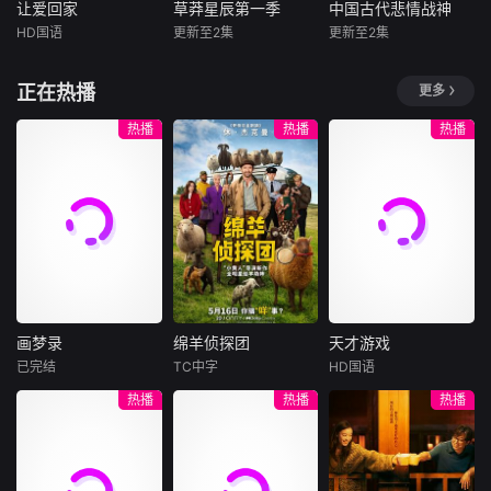
染的荒野地区。创
让爱回家
草莽星辰第一季
中国古代悲情战神
让爱回家
草莽星辰第一季
中国古代悲情战神
新的低影响技术在
HD国语
更新至2集
更新至2集
周睿睿
武海发
未知
未知
保护野生动物的同
时增强了
因机缘巧合，
门阀如狱，阶层似
他们都有着让一个
正在热播
更多
向现实妥协的导演
铁。中国古代，出
时代为之颤抖的名
朱达仁萌生拍一部
身往往决定了一生
字。他们是战争的
热播
热播
热播
《河南人在北京》
的天花板。然而，
天才，是冷兵器时
电影的念头，在说
总有一些人，从尘
代最锋利的刃，是
服主编姚松、老乡
埃里起身，却在历
君王手中最沉重的
韩战、二房东杨小
史的星空中留下了
那张王牌。当王朝
强加入后，一路曲
不灭的光芒。本片
倾覆、山河破碎之
折式“开挂”。然
选取五位出身寒微
际，是他们在马背
而，随着杨小强母
却功业不朽的历史
上撑起了将倾的天
亲的走失，众人发
人物，不以&amp;q
穹。然而，当硝烟
现朱达仁隐藏着不
uot;英雄逆袭&am
散尽，当他们卸下
画梦录
绵羊侦探团
天才游戏
为人知的
p;quot;的励志叙事
一身铠甲
画梦录
绵羊侦探团
天才游戏
为唯一
已完结
TC中字
HD国语
代露娃
唐诗逸
休·杰克曼
彭昱畅
丁禹兮
热播
热播
热播
林柏叡
尼可拉斯·博朗
李蔓瑄
尼古拉斯·加利齐纳
民国的上海滩，身
穷途末路的天才少
怀绝技的孤女画师
牧羊人乔治
年刘全龙（彭昱畅
许雁真，意外与身
（休·杰克曼饰）最
饰），被偏执富家