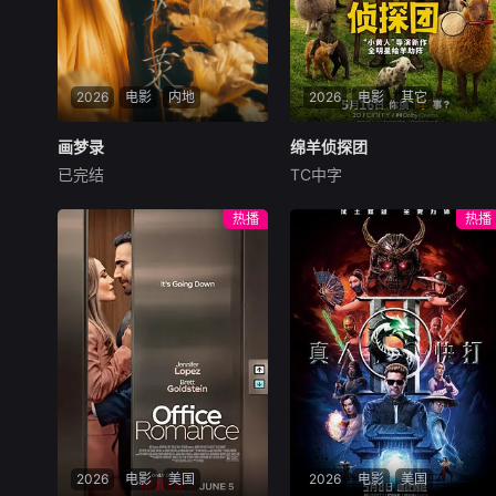
势提议联手打劫押款车，计划
借大坑舞火龙盛典人流管制实
施行动，三人在煎熬中达成共
识。行动当晚局势彻底失控：
2026
电影
内地
2026
电影
其它
追杀丧坤的黑帮、全副武装的
南亚悍匪、本欲假意劫车的三
画梦录
画梦录
绵羊侦探团
绵羊侦探团
人形成三方混战。三人不忍伤
已完结
TC中字
及无辜，驾车转
代露娃
唐诗逸
林柏叡
休·杰克曼
尼可拉斯·博朗
尼古拉斯·加利齐纳
民国的上海滩，身怀绝技的孤
热播
热播
女画师许雁真，意外与身陷危
牧羊人乔治（休·杰克曼
局的融汇银行总账姜心羽产生
饰）最爱给羊群读侦探小说，
交集。姜心羽遭人陷害，只得
没想到自己有一天会离奇死
与许雁真结盟，彼时银行欲将
亡。他留下的3000万巨额遗
国宝名画低价卖给外国人，许
产，让每个人貌似都有犯罪动
雁真凭借自身精湛画技仿造名
机。警察毫无头绪之时，羊群
画、偷天换日。几经波折，两
们决定“不务正业”迈出牧场，
人联手在各方势力的夹缝间巧
追查牧羊人“躺平
妙周旋，共历险阻，破解重重
困境。
2026
电影
美国
2026
电影
美国