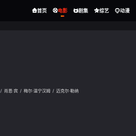
首页
电影
剧集
综艺
动漫
/
肖恩·宾
/
梅尔·温宁汉姆
/
迈克尔·勒纳