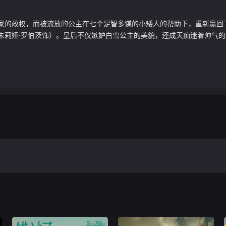
国家的政权，而被流放的公主在七个足智多谋的小矮人的帮助下，重新赢
莉娅·罗伯茨饰）。皇后不仅嫉妒白雪公主的美貌，还成天痴迷着帅气的白