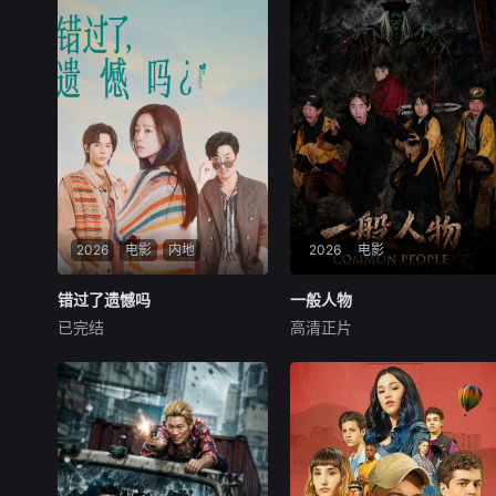
2026
电影
内地
2026
电影
错过了遗憾吗
错过了遗憾吗
一般人物
一般人物
已完结
高清正片
庄达菲
王安宇
白客
袁林鑫
魏兵
马朕
00后女孩吴小北惨遭“断崖式
袁小道怀揣成为网红的梦想创
分手”，失恋后的她在发疯和
作短视频，并与周小乙等人组
颓废中反复横跳，终于决定反
建了“红透半边天”团队。然而
击！小北跌跌撞撞做完了“失
团队在发展过程中遭遇了诸多
恋后也不必做的12件事”：改
矛盾与分歧，幸得神秘大叔助
造自己、假装理性、周旋于形
力。团队成功实现转型。随后