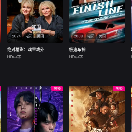
形色色的异性之间……然而这
鬼、信用社惊天劫案，亡命团
一场大型失恋展览，真的能带
伙内讧反杀、边境
她走出失恋吗？
2024
电影
英国
2008
电影
美国
绝对精彩：戏里戏外
绝对精彩：戏里戏外
极速车神
极速车神
HD中字
HD中字
艾玛·邦顿
理查德·柯蒂斯
山姆·佩吉
斯克特·拜奥
埃默拉尔德·芬内尔
泰勒·科尔
在这部温情脉脉的怀旧纪
天真而可敬的货仓工人Mi
录片中，四位国宝级女星再度
tch业余时是个赛车手，他一
重聚。她们将带领观众重温璀
直的梦想是参加职业比赛。当
热播
热播
璨记忆，独家揭秘当年的幕后
富翁FrankChase以高薪来诱
制作内幕。正是这部惊世骇俗
惑他当私人修理工，兼女儿Je
的先锋神剧，彻底颠覆并开创
ssie的保镖时，Mitch崇高的
了女性喜剧史诗。
目标突然变得很接近。可