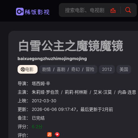
白雪公主之魔镜魔镜
baixuegongzhuzhimojingmojing
电影
剧情
/
喜剧
/
奇幻
/
冒险
2012
美国
导演：
塔西姆·辛
主演：
朱莉娅·罗伯茨
/
莉莉·柯林斯
/
艾米·汉莫
/
内森·连恩
上映：
2012-03-30
更新：
2026-06-06 09:17:47，最后更新于2月前
备注：
已完结
评分：
6.2分
评价：