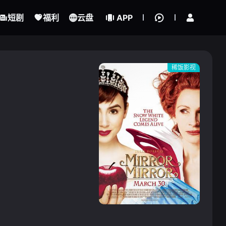
立即登录
短剧
福利
云盘
APP
稀饭影视
{if condition="$obj.vod_points
gt 0"}