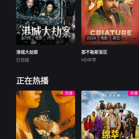
形色色的异性之间……然而这
成员单飞、网红“塌房”，大叔
一场大型失恋展览，真的能带
病倒，他们毅然
她走出失恋吗？
2026
电影
内地
2024
电影
其它
港城大劫案
港城大劫案
那不勒斯盲区
那不勒斯盲区
已完结
HD中字
未知
马尔科·达莫雷
Maria
Esposito
90年代中国香港，三位深陷生
十三岁的费德里科与苏
存绝境的底层小人物，因一场
西，是那不勒斯两大死敌大佬
正在热播
劫案命运交织。押款员唐月玲
的后代。突然间生活变成了一
急需巨款为心脏病父亲做移植
场绝望的狂飙，彻底脱离掌控
热播
热播
手术；搭档李国荣遭杀猪盘骗
并彻底改变了命运。但在这里
光积蓄，还面临失业危机；街
他们也将迎来一个盲区，那是
坊丧坤在黑帮九纹龙手下谋
能将自由选择权死死握在手中
生，不慎弄丢社团钱款，遭黑
的圣地。
帮全城追杀。走投无路的唐月
玲与丧坤打算抢夺黑帮钱财，
行动失败偶遇李国荣，行车记
录仪拍下二人图谋。李国荣顺