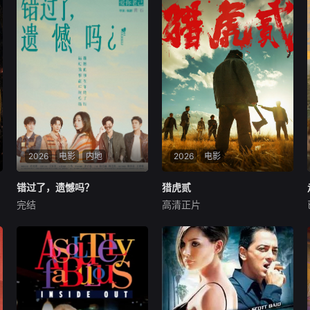
2026
电影
内地
2026
电影
错过了，遗憾吗？
错过了，遗憾吗？
猎虎贰
猎虎贰
完结
高清正片
庄达菲
王安宇
白客
康磊
李先时
杨亚
00后女孩吴小北惨遭"断崖式
2004 年深秋西北草原，假交
分手"，失恋后的她在发疯和
警截停铜矿押运车，炸药破
颓废中反复横跳，终于决定反
箱、两命陨灭，悍匪携枪遁入
击！小北跌跌撞撞做完了"失
茫茫戈壁。刑警杨志刚凭现场
恋后也不必做的12件事"：改
足迹与痕迹精准锁凶，追凶途
造自己、假装理性、周旋于形
中接连牵出牧民灭口、矿场内