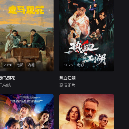
2026
电影
内地
2026
电影
走马观花
走马观花
热血江湖
热血江湖
已完结
高清正片
琚子轩
李聪
张越宁
赵天齐
颜嫣
新波，丁大宁，郭华，程依慕
该剧主要讲述了赵子风从小和
他们毕业于同一所大学。他们
爷爷在乡下习武，长大后从乡
和很多年轻人一样，自以为
野来到大城市寻找自己的一处
是，敏感脆弱，没有被认可的
立足之地。在这样一个充满快
才华。他们来自不同的地方，
节奏、充满利益的城市，子风
却有一个共同的愿望“出人头
十分迷茫，机缘巧合下这时候