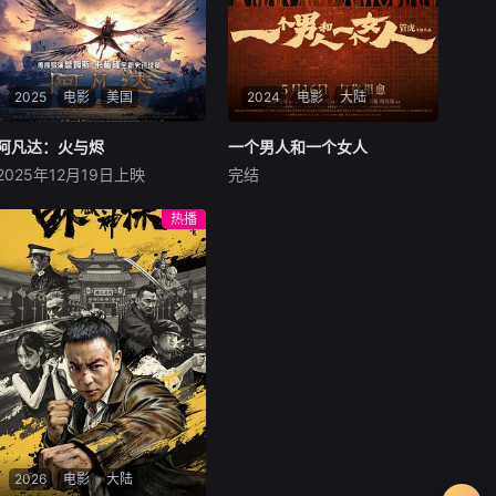
2025
电影
美国
2024
电影
大陆
阿凡达：火与烬
阿凡达：火与烬
一个男人和一个女人
一个男人和一个女人
2025年12月19日上映
完结
萨姆·沃辛顿
佐伊·索尔达娜
黄渤
倪妮
周汉宁
西格妮·韦弗
男人（黄渤饰）和女人
热播
影片聚焦杰克·萨利与奈蒂莉一
（倪妮饰）飞机同时落地，入
家的命运起伏，在前作的情感
住同一家酒店，成为一墙之隔
余波之上，深刻描绘一个家族
的邻居。不够隔音的房间暴露
在战火中如何成长、并共同守
了男人和女人因生活暂停陷入
护血脉相连的情感纽带的历
的困境，健康、家庭、婚姻、
程，从而将故事推向更具张力
经济......成年人的生活里从来
的全新维度。此外，潘多拉的
没有“容易”
全新领域也即将揭晓
2026
电影
大陆