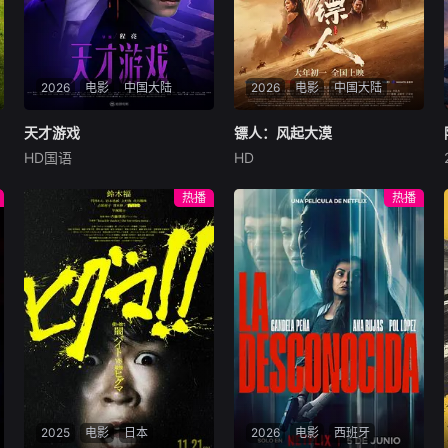
2026
电影
中国大陆
2026
电影
中国大陆
天才游戏
天才游戏
镖人：风起大漠
镖人：风起大漠
HD国语
HD
彭昱畅
丁禹兮
李蔓瑄
吴京
谢霆锋
于适
穷途末路的天才少年刘全龙
大漠之上，镖人、官府、西域
热播
热播
（彭昱畅 饰），被偏执富家公
五大家族等多方势力盘根错
子陈伦（丁禹兮 饰）选中，被
节、暗潮涌动。“天字第二号
迫踏入一场为他量身打造的
逃犯”刀马接下特殊押镖任
“换命游戏”。豪华别墅、名车
务，和同伴一起从西域护镖远
名表、神秘女友全部备齐，在
赴长安。不料，他们的护送对
陈伦的精心打造下，刘全龙瞬
象竟是“天字第一号逃犯”知世
间拥有顶配人生。
郎……天下熙熙皆为利来，各
方势力闻风入局，抢镖厮杀接
连上演……
2025
电影
日本
2026
电影
西班牙