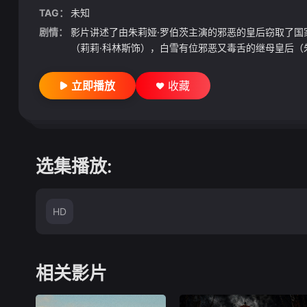
TAG：
未知
剧情：
影片讲述了由朱莉娅·罗伯茨主演的邪恶的皇后窃取了
（莉莉·科林斯饰），白雪有位邪恶又毒舌的继母皇后（朱
立即播放
收藏
选集播放:
HD
相关影片