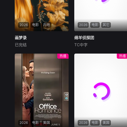
纪录片之一。
2026
电影
内地
2026
电影
其它
画梦录
画梦录
绵羊侦探团
绵羊侦探团
已完结
TC中字
代露娃
唐诗逸
林柏叡
休·杰克曼
尼可拉斯·博朗
尼古拉斯·加利齐纳
民国的上海滩，身怀绝技的孤
热播
热播
女画师许雁真，意外与身陷危
牧羊人乔治（休·杰克曼
局的融汇银行总账姜心羽产生
饰）最爱给羊群读侦探小说，
交集。姜心羽遭人陷害，只得
没想到自己有一天会离奇死
与许雁真结盟，彼时银行欲将
亡。他留下的3000万巨额遗
国宝名画低价卖给外国人，许
产，让每个人貌似都有犯罪动
雁真凭借自身精湛画技仿造名
机。警察毫无头绪之时，羊群
画、偷天换日。几经波折，两
们决定“不务正业”迈出牧场，
人联手在各方势力的夹缝间巧
追查牧羊人“躺平
妙周旋，共历险阻，破解重重
困境。
2026
电影
美国
2026
电影
美国