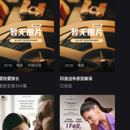
2018
电影
中国大陆
2026
电影
冒险雷探长
冒险雷探长
四渡战争原型解读
四渡战争原型解读
更新至第394集
已完结
雷探长
未知
雷探长是一位旅行侦探，他穿
本付费节目非正片，三万红军
梭于不同民族不同地域之间，
面对四十万国民党大军围追堵
走访失落的古迹，探寻人类未
截，四次渡过赤水河，在绝境
解之谜，雷探长通过全程自拍
中以灵活机动战法扭转全局。
的方式呈现给你一个真实神奇
从土城失利后的战略转进，到
的世界。
回师黔北攻克娄山关重夺遵义