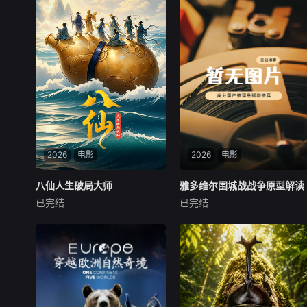
2026
电影
2026
电影
八仙人生破局大师
八仙人生破局大师
雅多维尔围城战战争原型解读
雅多维尔围城战战争原型解读
已完结
已完结
未知
未知
本故事重新解构八仙传说，将
本付费节目非正片，本节目深
神仙渡劫落地为凡人破局：铁
度还原一九六一年刚果维和战
拐李接纳残缺，钟离权告别内
场真相。一百五十名爱尔兰维
卷，吕洞宾放下执念，张果老
和士兵在雅多维尔小镇遭遇数
与时间和解，蓝采和扔掉标准
倍雇佣军疯狂围攻，凭借简易
答案，何仙姑活成自己的靠
战壕死守六天创下零阵亡奇