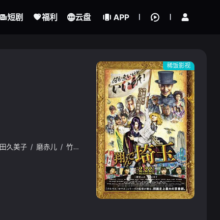
立即登录
短剧
福利
云盘
APP
稀饭影视
田久美子
/
磨赤儿
/
竹中直人
/
中尾彬
/
秋月三佳
{if condition="$obj.vod_points
gt 0"}