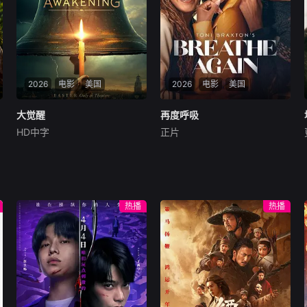
从士兵心理崩溃到指挥官呼叫
无穷无尽的创作能力激励自己
炮火覆盖己方阵地的终极抉
成为全世界最伟大的娱乐巨
择，五集深度拆解第二次车臣
星。这部电影同时呈现迈克尔·
战争最惨烈阻击战，撕开英雄
杰克逊舞台之外的真实人生，
叙事与真实战史的边界，还原
并且重现他早期个人演艺生涯
绝境中普通士兵的牺牲与坚
中最具代表性的经典表演，这
守。
2026
电影
美国
部电影为观众提供最贴近的视
2026
电影
美国
角，以前所未见的方式窥探这
位流行天王的内心世界。他的
大觉醒
大觉醒
再度呼吸
再度呼吸
故事就此展开。
HD中字
正片
John
Paul
Sneed
唐妮·布蕾斯顿
艾森斯·阿特金斯
18世纪中期，北美殖民地深陷
暂无简介
精神与社会危机，牧师乔治·怀
特菲尔德开启巡回布道，以充
满力量的言辞点燃民众的信仰
热播
热播
热情，掀起席卷殖民地的第一
次大觉醒运动。本杰明·富兰克
林被怀特菲尔德的布道吸引，
主动为其印刷布道词，两人结
下深厚友谊。富兰克林在交往
中逐渐关注民众的精神觉醒，
怀特菲尔德的布道也悄然影响
着殖民地民众对自由的认知，