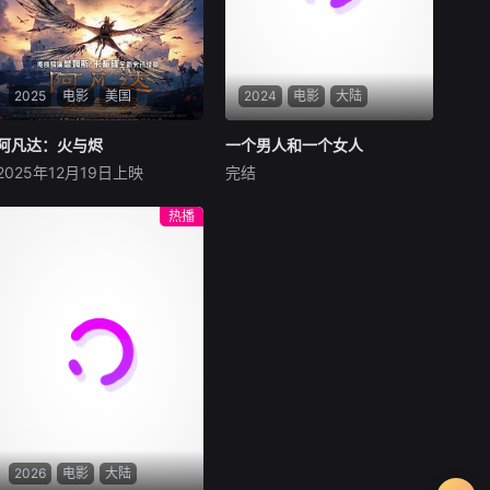
2025
电影
美国
2024
电影
大陆
阿凡达：火与烬
阿凡达：火与烬
一个男人和一个女人
一个男人和一个女人
2025年12月19日上映
完结
萨姆·沃辛顿
佐伊·索尔达娜
黄渤
倪妮
周汉宁
西格妮·韦弗
男人（黄渤饰）和女人
热播
影片聚焦杰克·萨利与奈蒂莉一
（倪妮饰）飞机同时落地，入
家的命运起伏，在前作的情感
住同一家酒店，成为一墙之隔
余波之上，深刻描绘一个家族
的邻居。不够隔音的房间暴露
在战火中如何成长、并共同守
了男人和女人因生活暂停陷入
护血脉相连的情感纽带的历
的困境，健康、家庭、婚姻、
程，从而将故事推向更具张力
经济......成年人的生活里从来
的全新维度。此外，潘多拉的
没有“容易”
全新领域也即将揭晓
2026
电影
大陆