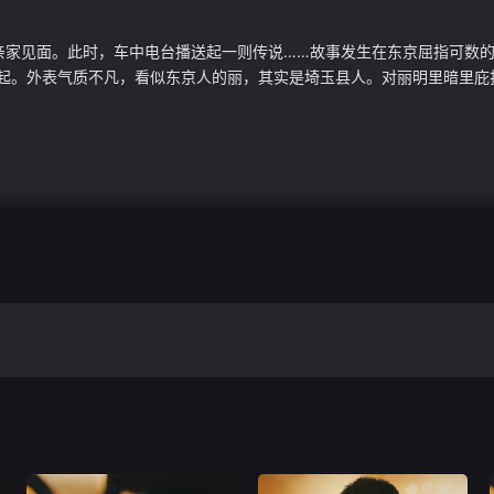
亲家见面。此时，车中电台播送起一则传说……故事发生在东京屈指可数
起。外表气质不凡，看似东京人的丽，其实是埼玉县人。对丽明里暗里庇护