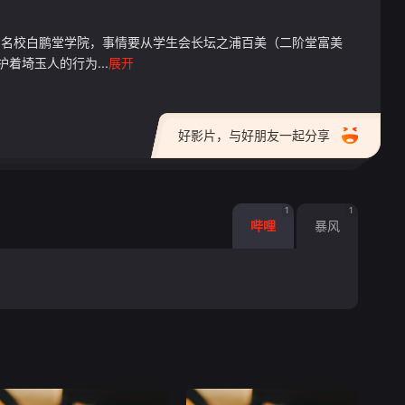
的名校白鹏堂学院，事情要从学生会长坛之浦百美（二阶堂富美
着埼玉人的行为...
展开
好影片，与好朋友一起分享
1
1
哔哩
暴风