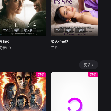
大捷，再到佯动诱敌西调、终
极折返跳出铁桶合围，五集层
层拆解毛泽东军事生涯的得意
之笔，还原长征中最经典的以
弱胜强机动战典范，看红军如
何在必死之局中创造战争奇
2025
电影
意大利,瑞士
迹。
2026
电影
菲律宾
埃莉莎
埃莉莎
坠落也无妨
坠落也无妨
更新HD
正片
罗什迪·泽姆
瓦莱丽亚·戈利诺
Glaiza
De
Castro
芭芭拉·朗奇
安妮是一家疗养度假村的老
35岁的埃莉莎已入狱十年，她
板，向来对人处处设防。当她
更多
因杀害姐姐并焚烧尸体被判有
遇见那位名叫奇克斯的脱俗女
罪，且作案时并无明显动机。
子后，原本被牢牢掌控的生
热播
热播
她声称对这起罪行几乎毫无记
活，开始以一种最治愈的方式
忆，仿佛在自己与过去之间拉
分崩离析。
上了一层沉默的帷幕。但当她
决定与犯罪学家阿拉维会面并
参与其研究后，在