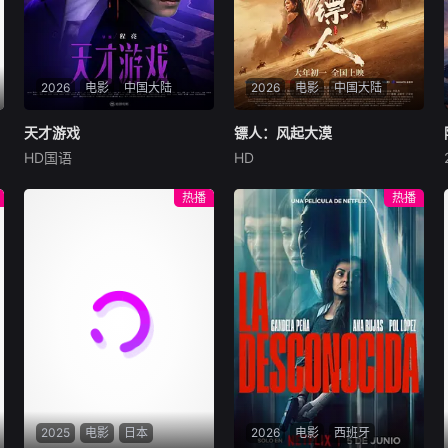
两人的互动与合作，正改变着
北美殖民地的精神面貌。
2026
电影
中国大陆
2026
电影
中国大陆
天才游戏
天才游戏
镖人：风起大漠
镖人：风起大漠
HD国语
HD
彭昱畅
丁禹兮
李蔓瑄
吴京
谢霆锋
于适
穷途末路的天才少年刘全龙
大漠之上，镖人、官府、西域
热播
热播
（彭昱畅 饰），被偏执富家公
五大家族等多方势力盘根错
子陈伦（丁禹兮 饰）选中，被
节、暗潮涌动。“天字第二号
迫踏入一场为他量身打造的
逃犯”刀马接下特殊押镖任
“换命游戏”。豪华别墅、名车
务，和同伴一起从西域护镖远
名表、神秘女友全部备齐，在
赴长安。不料，他们的护送对
陈伦的精心打造下，刘全龙瞬
象竟是“天字第一号逃犯”知世
间拥有顶配人生。
郎……天下熙熙皆为利来，各
方势力闻风入局，抢镖厮杀接
连上演……
2025
电影
日本
2026
电影
西班牙