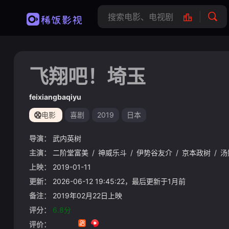
飞翔吧！埼玉
feixiangbaqiyu
电影
喜剧
2019
日本
导演：
武内英树
主演：
二阶堂富美
/
神威乐斗
/
伊势谷友介
/
京本政树
/
汤
上映：
2019-01-11
更新：
2026-06-12 19:45:22，最后更新于1月前
备注：
2019年02月22日上映
评分：
6.8分
评价：