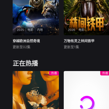
山，韩湘子挣脱世家期待，曹
迹，却因弹尽粮绝被迫投降，
国舅与原生家庭断舍离。八种
归国后背负怯懦骂名长达半个
困局，八条出路，用神仙的故
世纪。从矿产资本博弈、维和
事给凡人一点“破局”的启示。
规则漏洞到大国战略牺牲，层
层揭开这场围城悲剧背后冷战
格局、殖民遗留与政治偏见交
2025
电影
内地
织的历史真相。
2026
电影
穿越欧洲自然奇境
穿越欧洲自然奇境
万物有灵之林间铁甲
万物有灵之林间铁甲
更新至02集
更新至1集
未知
未知
从斯瓦尔巴群岛冰封的荒原，
本系列纪录片为《万物有灵》
到沐浴着阳光的地中海沿岸，
系列自然科普纪录片第一季，
正在热播
这部野生动物纪录片深入探索
以甲虫为窗口，带领观众走进
了欧洲最重要迷人的栖息地，
奇妙的甲虫世界——认识甲虫
热播
热播
并邂逅了最非凡的野生居民。
分类、探索十大常见甲虫的分
蓝鲸、北极熊与翱翔天际的金
布、学习科学的观察方法，用
雕领衔登场，珍稀罕见的波斯
轻科普的形式激发公众对自然
豹等珍稀物种的身影也惊艳亮
的热爱与保护意识。
相。全片满载震撼壮观的影像
画面，记录了多项科学界首次
发现的动物行为，堪称有史以
来制作规模最宏大的野生动物