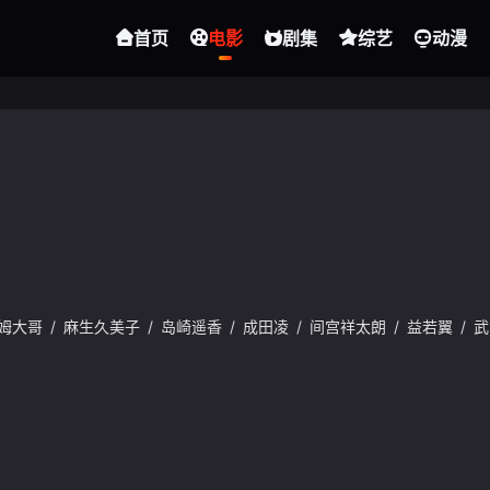
首页
电影
剧集
综艺
动漫
姆大哥
/
麻生久美子
/
岛崎遥香
/
成田凌
/
间宫祥太朗
/
益若翼
/
武