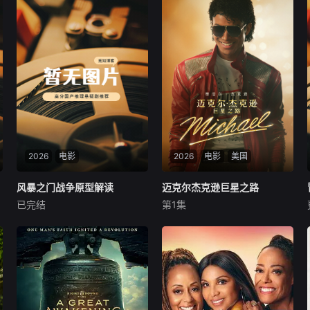
2026
电影
2026
电影
美国
风暴之门战争原型解读
风暴之门战争原型解读
迈克尔杰克逊巨星之路
迈克尔杰克逊巨星之路
已完结
第1集
未知
贾法尔·杰克逊
尼娅·朗
朱利亚诺·瓦尔迪
本付费节目非正片，九十名俄
军伞兵奉命封锁车臣峡谷隘
影片讲述迈克尔·杰克逊在音乐
口，却撞见数千叛军突围主
之外的人生旅程，从他以杰克
力，兵力悬殊二十倍的七七六
逊五人组主唱之姿被发掘出惊
高地血战就此爆发。从情报链
人天赋的那一刻起，直到他成
路失误到孤军死守二十小时，
为一位极具远见的艺人，他以