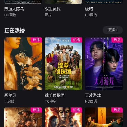
mself
甲虫的分布、学习
进一步优化叙事结
科学的观察方法，
构，聚焦历代治乱
热血大陈岛
双生灵探
破暗
热血大陈岛
双生灵探
破暗
用轻科普的形式激
兴衰的关键节点与
HD国语
正片
HD国语
袁浩瑜
陈思宇
赖宗赢
李雅男
樊昱君
发公众对自然的热
历史人物命运，强
曹阳明珠
金晶
爱与保护意识。
化内容的情节张力
大康太师闻宇阳宴
正在热播
更多
范事成
与视听表现力。删
为了调查双胞胎哥
请皇上义子神策府
削繁冗，力求在严
影片以大陈岛
哥孙小糊的失踪，
神威将军冷啸天，
热播
热播
热播
谨底色之上，生动
垦荒历史为创作底
孙小涂参加了警队
席间告知他一个消
揭示历史演进的内
色，在尊重历史真
的招新考试，却在
息，刚刚继任北疆
在逻辑与规律，为
实性的前提下，以
考试现场卷入警察
镇海王的薛世明遭
观众呈现一部脉络
年轻化、科技化的
局长遇刺事件，幸
刺客暗杀，大康名
清晰、史实翔实、
光影语言活化红色
好有一直以灵魂形
医李长生父子卷入
引人入胜的影像中
记忆，生动诠释了
态存在的哥哥相助
其中，不日将斩
国通史。
“艰苦创业、奋发图
才脱险。而局长遇
首。冷啸天自幼在
强、无私奉献、开
刺事件也牵扯出以
北疆长大，李长生
拓创新”的大陈岛垦
著名脑科医生毕安
曾对他有过救命之
画梦录
绵羊侦探团
天才游戏
荒精神，斩获第五
为首的犯罪集团，
恩，冷啸天
画梦录
绵羊侦探团
天才游戏
届亚洲国际青年电
他们通过
已完结
TC中字
HD国语
代露娃
唐诗逸
休·杰克曼
彭昱畅
丁禹兮
影展
热播
热播
热播
林柏叡
尼可拉斯·博朗
李蔓瑄
尼古拉斯·加利齐纳
民国的上海滩，身
穷途末路的天才少
怀绝技的孤女画师
牧羊人乔治
年刘全龙（彭昱畅