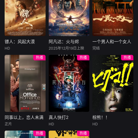
许雁真，意外与身
（休·杰克曼饰）最
饰），被偏执富家
陷危局的融汇银行
爱给羊群读侦探小
公子陈伦（丁禹兮
总账姜心羽产生交
说，没想到自己有
饰）选中，被迫踏
集。姜心羽遭人陷
一天会离奇死亡。
入一场为他量身打
害，只得与许雁真
他留下的3000万
造的“换命游戏”。
结盟，彼时银行欲
巨额遗产，让每个
豪华别墅、名车名
将国宝名画低价卖
人貌似都有犯罪动
表、神秘女友全部
镖人：风起大漠
阿凡达：火与烬
一个男人和一个女人
镖人：风起大漠
阿凡达：火与烬
一个男人和一个女人
给外国人，许雁真
机。警察毫无头绪
备齐，在陈伦的精
HD
2025年12月19日上映
完结
吴京
谢霆锋
萨姆·沃辛顿
黄渤
倪妮
凭借自身精湛画技
之时，羊群们决定
心打造下，刘全龙
热播
热播
热播
于适
佐伊·索尔达娜
周汉宁
仿造名画、偷天换
“不务正业”迈出牧
瞬间拥有顶配人
西格妮·韦弗
日。几经波折，两
场，追查牧羊人“躺
生。
大漠之上，镖人、
男人（黄渤
人联手在各方势力
平
官府、西域五大家
影片聚焦杰克·萨利
饰）和女人（倪妮
的夹缝间巧妙周
族等多方势力盘根
与奈蒂莉一家的命
饰）飞机同时落
旋，共历险阻，破
错节、暗潮涌动。
运起伏，在前作的
地，入住同一家酒
解重重困境。
“天字第二号逃犯”
情感余波之上，深
店，成为一墙之隔
刀马接下特殊押镖
刻描绘一个家族在
的邻居。不够隔音
任务，和同伴一起
战火中如何成长、
的房间暴露了男人
从西域护镖远赴长
并共同守护血脉相
和女人因生活暂停
安。不料，他们的
连的情感纽带的历
陷入的困境，健
同事以上，恋人未满
真人快打2
棕熊！！
同事以上，恋人未满
真人快打2
棕熊！！
护送对象竟是“天字
程，从而将故事推
康、家庭、婚姻、
正片
HD
HD
詹妮弗·洛佩兹
卡尔·厄本
铃木福
第一号逃犯”知世
向更具张力的全新
经济......成年人的生
热播
热播
布雷特·戈德斯坦
阿德莱恩·鲁道夫
郎……天下熙熙皆
维度。此外，潘多
活里从来没有“容
暂无内容