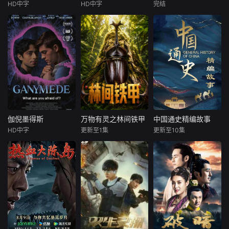
宁宝儿（屈菁菁
望“出人头地”。在
己的话讲述了关于
HD中字
HD中字
完结
马修斯·阿布雷乌
格蕾塔·李
庄达菲
王安宇
饰）等全队出击，
经过几段荒唐的创
托拉斯丑闻的故
阿妮塔
阿兹
瓦格纳·马拉
白客
“绝密任务”限时1
业求职后，他们选
西德·爱德华兹
择了逃离。从都市
在反乌托邦里
00后女孩吴小北惨
到县城再到无人
约热内卢废墟中，
一个普通的一
遭"断崖式分手"，
区。这是一部关于
城市被阶级斗争撕
家四口突遭诡异变
失恋后的她在发疯
青年成长的故事，
裂，人们沉迷于血
故，被困在自家房
和颓废中反复横
当他们面对婚姻，
腥竞技。一位抵抗
屋中超过1000天无
跳，终于决定反
家庭，事业的时
运动领袖为拯救妹
法出门。在资源消
击！小北跌跌撞撞
候，他们依旧像没
妹免于遭遇比死亡
耗殆尽与未知神秘
做完了"失恋后也不
有长大的孩子。可
更惨烈的命运，被
威胁的双重逼迫
必做的12件事"：改
时间不会听你解
迫卷入一场暴力而
下，一家人必须想
造自己、假装理
伽倪墨得斯
万物有灵之林间铁甲
中国通史精编故事
伽倪墨得斯
万物有灵之林间铁甲
中国通史精编故事
释，它已经熟练的
高风险的竞赛。
方设法联手求生，
性、周旋于形形色
HD中字
更新至1集
更新至10集
将你送入人生的另
Jordan
未知
未知
打破这间禁锢生命
色的异性之间……
一个轨道。他们开
Doww
的困局。
然而这一场大型失
本系列纪录片为
本片立足宏阔历史
始慌张，计划逃
大卫·科恩查内
恋展览，真的能带
《万物有灵》系列
视野，系统梳理自
跑。像失恋的少女
她走出失恋吗？
FollowsLeeFl
自然科普纪录片第
文明起源至1911年
一般，指责对方的
etcherIV,ahighsch
一季，以甲虫为窗
的中国古代历史。
背叛，同时谁也无
oolseniorwhodev
口，带领观众走进
在保留原作对统一
法忘记那些美好的
elopsacrushonhis
奇妙的甲虫世界
多民族国家形成及
时光。
openlygayclassm
——认识甲虫分
中华文明发展主线
ate,butthenfindshi
类、探索十大常见
的基础上，精编版