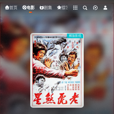
立即登录
首页
电影
下载客户端
剧集
综艺
动漫
短剧
稀饭影视
{if condition="$obj.vod_points