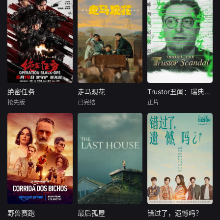
绝密任务
走马观花
Trustor丑闻：瑞典金融案内幕
绝密任务
走马观花
Trustor丑闻：瑞典金融案内幕
抢先版
已完结
正片
卢靖姗
余文乐
琚子轩
李聪
未知
于文文
张越宁
网飞投资了两部新
首部女子反恐特战
新波，丁大宁，郭
的瑞典电影——包
队电影，面对恐怖
华，程依慕他们毕
括由卡琳·af·克林伯
主义恶势力，“最飒
业于同一所大学。
格和特蕾莎·奥尔登
女子反恐特战队”临
他们和很多年轻人
拍摄的纪录片《信
危受命，精英队长
一样，自以为是，
任者》,讲述了瑞典
陈梓静（于文文
敏感脆弱，没有被
最臭名昭著的生态
饰）率队员金凤
认可的才华。他们
犯罪之一。在这
（卢靖姗 饰）、齐
来自不同的地方，
里，约阿希姆·波塞
燕（蒋璐霞 饰）、
却有一个共同的愿
纳站出来，用他自
野兽赛跑
最后孤屋
错过了，遗憾吗？
野兽赛跑
最后孤屋
错过了，遗憾吗？