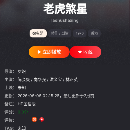
gt 0"}
老虎煞星
laohushaxing
电影
动作
/
剧情
1976
香港
立即播放
收藏
导演：
罗炽
主演：
陈会毅
/
向华强
/
洪金宝
/
林正英
上映：
未知
更新：
2026-06-06 02:15:28，最后更新于2月前
备注：
HD国语版
评分：
0.0分
评价：
TAG：
未知