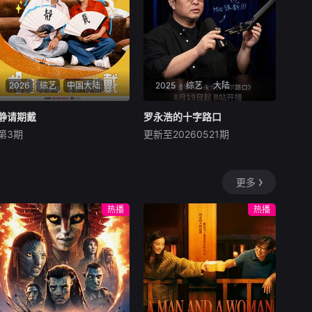
于谦表演的《霸道总裁》；高
全国单菜品冠军，全方位展现
峰、栾云平表演的《同仁
中华美食的烟火气息与民间高
堂》；郭德纲、于谦表演的
手的烹饪智慧，同时深度挖掘
《福寿绵绵》。
美食背后的地域文化与传统艺
术底蕴。
2026
综艺
中国大陆
2025
综艺
大陆
静请期戴
静请期戴
罗永浩的十字路口
罗永浩的十字路口
第3期
更新至20260521期
李静
戴军
罗永浩
李想
何小鹏
《静请期戴》是由李静、戴军
正式成为up主。我会和各
联合主持，以"老友聚会"为基
界大牛聊科技、人文、世界、
更多
本场景，在轻松、真实的对话
时代、男女、爹青，以及人生
氛围中，和嘉宾一起聊聊这些
所有的十字路口。
热播
热播
年的经历。整体调性轻松、有
趣，是老友之间才有的聊法。