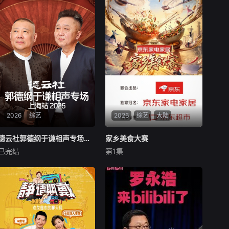
2026
综艺
2026
综艺
大陆
德云社郭德纲于谦相声专场上海站2026
德云社郭德纲于谦相声专场上海站2026
家乡美食大赛
家乡美食大赛
已完结
第1集
郭德纲
于谦
高峰
黄晓明
李维嘉
沈梦辰
德云社郭德纲于谦相声专场上
《家乡美食大赛》由黄晓明担
海站爆笑来袭。本场节目包括
任首席掌勺官，李维嘉与沈梦
张鹤伦、郎鹤炎表演的《好伦
辰担任掌勺主理人，与湖南、
歌》；郭德纲、于谦表演的
江苏、川渝、广东的特邀艺人
《大富大贵》；烧饼、曹鹤阳
掌勺官一起，品鉴家乡招牌
表演的《对春联》；郭德纲、
菜，为各赛区家乡招牌菜选拔