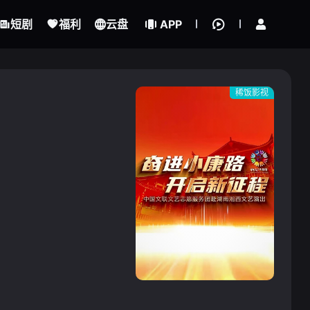
立即登录
短剧
福利
云盘
APP
稀饭影视
{if condition="$obj.vod_points
gt 0"}