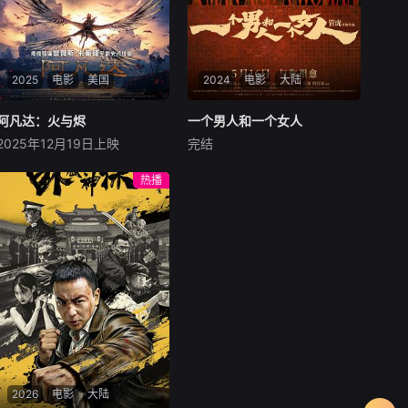
2025
电影
美国
2024
电影
大陆
阿凡达：火与烬
阿凡达：火与烬
一个男人和一个女人
一个男人和一个女人
2025年12月19日上映
完结
萨姆·沃辛顿
佐伊·索尔达娜
黄渤
倪妮
周汉宁
西格妮·韦弗
男人（黄渤饰）和女人
热播
影片聚焦杰克·萨利与奈蒂莉一
（倪妮饰）飞机同时落地，入
家的命运起伏，在前作的情感
住同一家酒店，成为一墙之隔
余波之上，深刻描绘一个家族
的邻居。不够隔音的房间暴露
在战火中如何成长、并共同守
了男人和女人因生活暂停陷入
护血脉相连的情感纽带的历
的困境，健康、家庭、婚姻、
程，从而将故事推向更具张力
经济......成年人的生活里从来
的全新维度。此外，潘多拉的
没有“容易”
全新领域也即将揭晓
2026
电影
大陆