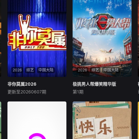
2026
综艺
中国大陆
2026
综艺
中国大陆
非你莫属2026
非你莫属2026
极挑男人帮爆笑精华版
极挑男人帮爆笑精华版
更新至20260607期
第1期
未知
未知
《非你莫属》职场性和娱乐性
《极挑男人帮·爆笑精华版》是
兼具，为受众树立健康的求职
一档致敬国民综艺巅峰时代的
观，引导正确价值观，并在节
精编特别节目。节目从《极限
目中制造较好的良性精彩冲
挑战》海量素材中，精选“极
突。每期12名企业高管组成波
限男人帮”的经典名场面，以7
士团现场招聘，具有不凡身世
集篇幅重新梳理、深度整合，