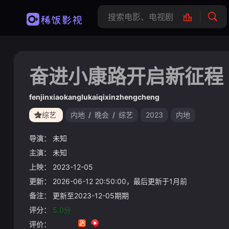
奋进小康路开启新征程
fenjinxiaokanglukaiqixinzhengcheng
综艺
内地
/
晚会
/
综艺
2023
内地
导演：
未知
主演：
未知
上映：
2023-12-05
更新：
2026-06-12 20:50:00，最后更新于1月前
备注：
更新至2023-12-05期期
评分：
5.0分
评价：