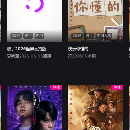
背景及奋斗经历的他们，将对
再现这档现象级国民综艺最纯
应聘者进行最犀利的
粹的欢乐与温度
2026
综艺
内地
2026
综艺
中国大陆
歌手2026竖屏直拍版
歌手2026竖屏直拍版
快乐你懂的
快乐你懂的
更新至2026-06-05期期
第20260616期
未知
未知
用动感地带芒果卡，畅享《歌
《快乐你懂的》对经典综艺IP
手2026 竖屏直拍版》。
进行系统性整合与创意重构，
让你在捧腹大笑的同时，重温
青春回忆。
热播
热播