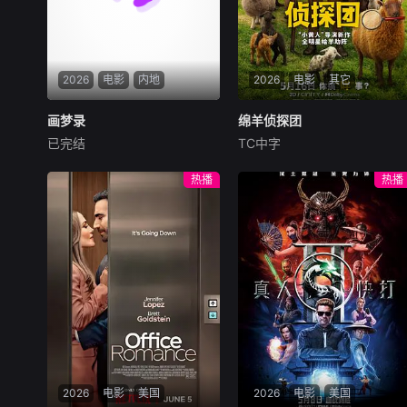
2026
电影
内地
2026
电影
其它
画梦录
画梦录
绵羊侦探团
绵羊侦探团
已完结
TC中字
代露娃
唐诗逸
林柏叡
休·杰克曼
尼可拉斯·博朗
尼古拉斯·加利齐纳
民国的上海滩，身怀绝技的孤
热播
热播
女画师许雁真，意外与身陷危
牧羊人乔治（休·杰克曼
局的融汇银行总账姜心羽产生
饰）最爱给羊群读侦探小说，
交集。姜心羽遭人陷害，只得
没想到自己有一天会离奇死
与许雁真结盟，彼时银行欲将
亡。他留下的3000万巨额遗
国宝名画低价卖给外国人，许
产，让每个人貌似都有犯罪动
雁真凭借自身精湛画技仿造名
机。警察毫无头绪之时，羊群
画、偷天换日。几经波折，两
们决定“不务正业”迈出牧场，
人联手在各方势力的夹缝间巧
追查牧羊人“躺平
妙周旋，共历险阻，破解重重
困境。
2026
电影
美国
2026
电影
美国