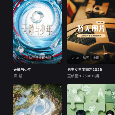
2026
综艺
中国大陆
2026
综艺
中国
天籁与少年
天籁与少年
男生女生向前冲2026
男生女生向前冲2026
第1期
更新至20260612期
未知
未知
《天籁与少年》是河南卫视继
《男生女生向前冲》是安徽卫
“中国节日奇妙游系列”IP屡屡
视一档大型户外竞技类真人秀
出圈后，又一着力打造的全新
节目，区别于所有同类的节
民族文化类青春潮流音乐综
目，特别设置男女双赛道，目
艺。本项目以“铸牢中华民族
的是为保证男女选手都能呈现
共同体意识”为魂，根植中华
不同的看点和亮点。赛道将专