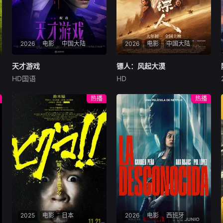
2026
电影
中国大陆
2026
电影
中国大陆
天才游戏
天才游戏
镖人：风起大漠
镖人：风起大漠
HD国语
HD
彭昱畅
丁禹兮
李蔓瑄
吴京
谢霆锋
于适
穷途末路的天才少年刘全龙
大漠之上，镖人、官府、西域
热播
热播
（彭昱畅 饰），被偏执富家公
五大家族等多方势力盘根错
子陈伦（丁禹兮 饰）选中，被
节、暗潮涌动。“天字第二号
迫踏入一场为他量身打造的
逃犯”刀马接下特殊押镖任
“换命游戏”。豪华别墅、名车
务，和同伴一起从西域护镖远
名表、神秘女友全部备齐，在
赴长安。不料，他们的护送对
陈伦的精心打造下，刘全龙瞬
象竟是“天字第一号逃犯”知世
间拥有顶配人生。
郎……天下熙熙皆为利来，各
方势力闻风入局，抢镖厮杀接
连上演……
2025
电影
日本
2026
电影
西班牙