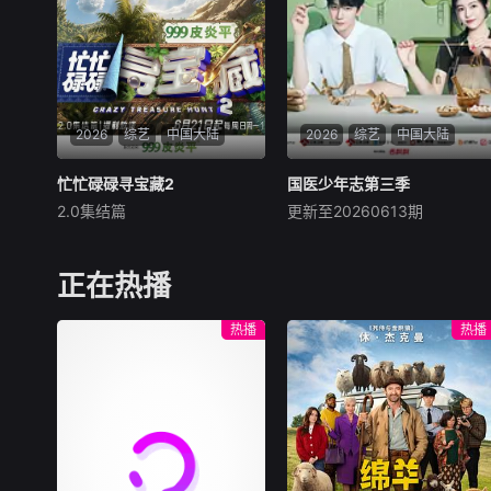
优秀传统文化。节目以“向内
门针对男女不同的运动特点，
聚拢，唱给家国；
进行不同的关卡设计：男生赛
道将更注重力量与速度，而女
生赛道则在智慧与趣味上更为
讲究。男女赛道精彩纷呈，水
上游戏关卡重重，惊险刺激爆
2026
综艺
中国大陆
笑升级，更有从热带雨林到冰
2026
综艺
中国大陆
河世纪的全新视觉享受，节目
从赛制、形式上标新立异，在
忙忙碌碌寻宝藏2
忙忙碌碌寻宝藏2
国医少年志第三季
国医少年志第三季
众多竞技类真人秀中，突出节
2.0集结篇
更新至20260613期
杨迪
庞博
武艺
陈妍希
夏之光
高卿尘
目概念传达，具有自己独特的
亮点。
寻宝小队再集结，宝藏烟火气
四人集结，新程即启。和陈妍
下饭脑综再度上桌，第二季全
希、夏之光、高卿尘、李雅娟
正在热播
面升维！从“单人寻宝”升级“双
一起，走进中医的万千世界，
人寻宝模式”，换乘不同搭档
从草木到经络，从领悟到亲手
热播
热播
双强组队，化学反应拉满，碰
实践。
撞全新火花！寻宝地升级——
入驻“治愈系海岛渔村”，开启
三次三天两夜