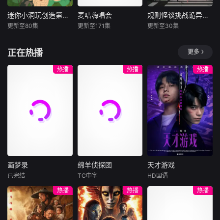
渊教暗中作乱，妄
与人类妖精相处的
生。
图冲破禁锢重启浩
日常中擦出种种火
迷你小洞玩创造第五季
麦咭嗨唱会
规则怪谈挑战诡异世界
迷你小洞玩创造第五季
麦咭嗨唱会
规则怪谈挑战诡异世界
劫。身负宿命的裴
花。
更新至80集
更新至171集
更新至30集
未知
未知
未知
烬，从隐忍蛰伏中
逐步觉醒，踏上复
重新来到新关卡，
飞行家族主持人化
正在热播
更多
仇与救世之路。身
这一次，大家遇到
身活力唱跳担当，
怀玄阴体的炼丹师
的挑战更多，碰到
以生动演绎、趣味
热播
热播
热播
柳烟，与他从交易
的对手也更厉害，
互动和亮眼舞台表
结缘，朝夕相伴间
如何一次次赢下
现，将AI创作的旋
情愫渐生。二人携
去，这是个大问
律转化为感染力十
手历练，共习绝世
题......
足的视听盛宴，不
功法，并肩对抗邪
仅传递快乐能量，
恶势力，以少年之
更致力于孵化孩子
躯，守护这片山河
们循环哼唱的儿歌
苍生。
爆款，让科技与童
真在歌声中碰撞出
画梦录
绵羊侦探团
天才游戏
奇妙火
画梦录
绵羊侦探团
天才游戏
已完结
TC中字
HD国语
代露娃
唐诗逸
休·杰克曼
彭昱畅
丁禹兮
热播
热播
热播
林柏叡
尼可拉斯·博朗
李蔓瑄
尼古拉斯·加利齐纳
民国的上海滩，身
穷途末路的天才少
怀绝技的孤女画师
牧羊人乔治
年刘全龙（彭昱畅