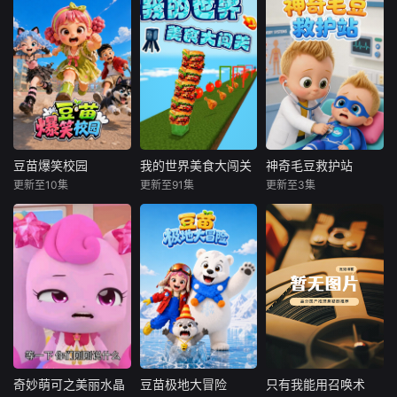
豆苗爆笑校园
我的世界美食大闯关
神奇毛豆救护站
豆苗爆笑校园
我的世界美食大闯关
神奇毛豆救护站
更新至10集
更新至91集
更新至3集
未知
未知
未知
豆苗和一众同学在
《我的世界美食大
欢迎来到神奇毛豆
校园里发生一系列
闯关》是用我的世
救护站！这里是充
轻松幽默的日常趣
界打造的专属美食
满爱心与勇气的小
事。剧集围绕校园
跑酷，一场 “美食
小救援天地，专为
生活展开，讲述孩
跑酷闯不停” 的冒
小朋友打造趣味满
子们在上课、课间
险正式开启！几位
满的治愈启蒙动
玩耍时闹出的各类
玩家组成的 “方块
画。勇敢善良的毛
搞笑闹剧。故事全
吃货小队”，在老师
豆是救护站的核心
程轻松欢乐，通过
的带领下将踏上一
小队员，时刻坚守
一件件小事，告诉
条由像素美食搭建
岗位、随时待命，
奇妙萌可之美丽水晶
豆苗极地大冒险
只有我能用召唤术
奇妙萌可之美丽水晶
豆苗极地大冒险
只有我能用召唤术