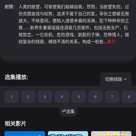
剧情：
人类的欲望，可驱使我们超越自我，然而，当欲望失控，过
份贪图金钱与权势、追求不属于自己的爱，非份之想被无限
放大，不经意间，便陷入道德矛盾的深渊，犯下种种非份之
罪……新界东重案组接连调查几宗案件，包括无脸女尸、石
棺禁恋、一亿杀机、危险游戏、肮脏的子弹、恐怖情人，错
综复杂的线索、缠绕不清的关系，构成一桩桩...
展开
选集播放:
切换线路
1
2
3
4
5
6
7
8
选集
相关影片