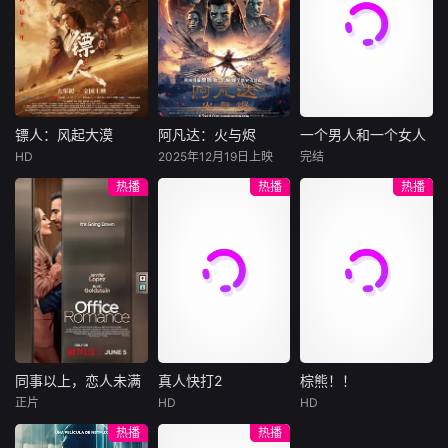
许雁真，意外与身
（休·杰克曼饰）最
饰），被偏执富家
陷危局的融汇银行
爱给羊群读侦探小
公子陈伦（丁禹兮
总账姜心羽产生交
说，没想到自己有
饰）选中，被迫踏
集。姜心羽遭人陷
一天会离奇死亡。
入一场为他量身打
害，只得与许雁真
他留下的3000万
造的“换命游戏”。
结盟，彼时银行欲
巨额遗产，让每个
豪华别墅、名车名
将国宝名画低价卖
人貌似都有犯罪动
表、神秘女友全部
镖人：风起大漠
阿凡达：火与烬
一个男人和一个女人
镖人：风起大漠
阿凡达：火与烬
一个男人和一个女人
给外国人，许雁真
机。警察毫无头绪
备齐，在陈伦的精
HD
2025年12月19日上映
完结
吴京
谢霆锋
萨姆·沃辛顿
黄渤
倪妮
凭借自身精湛画技
之时，羊群们决定
心打造下，刘全龙
热播
热播
热播
于适
佐伊·索尔达娜
周汉宁
仿造名画、偷天换
“不务正业”迈出牧
瞬间拥有顶配人
西格妮·韦弗
日。几经波折，两
场，追查牧羊人“躺
生。
大漠之上，镖人、
男人（黄渤
人联手在各方势力
平
官府、西域五大家
影片聚焦杰克·萨利
饰）和女人（倪妮
的夹缝间巧妙周
族等多方势力盘根
与奈蒂莉一家的命
饰）飞机同时落
旋，共历险阻，破
错节、暗潮涌动。
运起伏，在前作的
地，入住同一家酒
解重重困境。
“天字第二号逃犯”
情感余波之上，深
店，成为一墙之隔
刀马接下特殊押镖
刻描绘一个家族在
的邻居。不够隔音
任务，和同伴一起
战火中如何成长、
的房间暴露了男人
从西域护镖远赴长
并共同守护血脉相
和女人因生活暂停
安。不料，他们的
连的情感纽带的历
陷入的困境，健
同事以上，恋人未满
真人快打2
棕熊！！
同事以上，恋人未满
真人快打2
棕熊！！
护送对象竟是“天字
程，从而将故事推
康、家庭、婚姻、
正片
HD
HD
詹妮弗·洛佩兹
卡尔·厄本
铃木福
第一号逃犯”知世
向更具张力的全新
经济......成年人的生
热播
热播
布雷特·戈德斯坦
阿德莱恩·鲁道夫
郎……天下熙熙皆
维度。此外，潘多
活里从来没有“容
暂无内容