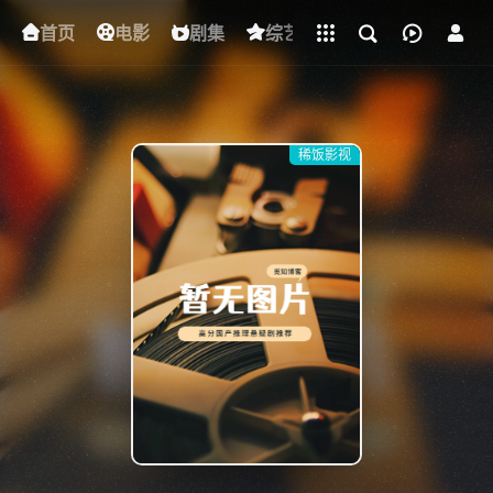
立即登录
首页
电影
下载客户端
剧集
综艺
动漫
短剧
稀饭影视
{if condition="$obj.vod_points