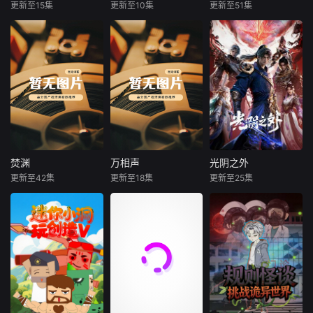
同学们要遵守校规
的超长跑酷赛道。
和伙伴们一起守护
更新至15集
更新至10集
更新至51集
未知
未知
未知
校纪，不养成自律
身边的小伙伴与小
守纪的好
动物，奔赴
奇妙萌可第7季
豆苗与白熊吞吞、
只有我能用召唤术
水獭蛋挞开启极地
探险，广袤冰原上
发生诸多温暖治愈
的小故事。调皮企
鹅切尔西一路尾随
小队，常抱着大雪
球偷袭，上演轻松
搞笑的追逐闹剧。
小队在化解恶作
焚渊
万相声
光阴之外
焚渊
万相声
光阴之外
剧、应对突发困境
更新至42集
更新至18集
更新至25集
未知
未知
未知
的过程中彼此配
合、相互扶持
万年前深渊裂隙现
万相声生活在一个
天地是万物众生的
世，渊兽祸乱苍
人妖共存的世界，
客舍，光阴是古往
生，道祖舍身封印
他在人间的身份是
今来的过客。苍天
乱世，留存焚渊诀
万相茶馆的说书先
残面张开诡异之
守护世间安宁。岁
生，而其另一个身
眼，所视之处生灵
月流转封印日渐松
份，是天界指派维
涂炭，化为永恒的
动，凶残渊兽频频
持人与妖界平衡的
禁区。末世之中，
现身，信奉深渊的
执行者，就这样在
因果随行，死地后