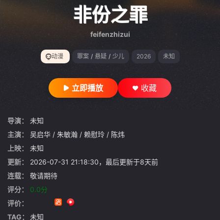
gt 0"}
非份之罪
feifenzhizui
动漫
罪案
/
悬疑
/
少儿
2026
未知
立即播放
收藏
导演：
未知
主演：
吴启华
/
朱敏瀚
/
赖慰玲
/
陈炜
上映：
未知
更新：
2026-07-31 21:18:30，最后更新于8天前
连载：
敬请期待
评分：
0.0分
评价：
TAG：
未知