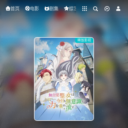
立即登录
首页
电影
下载客户端
剧集
综艺
动漫
短剧
稀饭影视
{if condition="$obj.vod_points