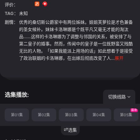
评价：
TAG：
未知
剧情：
优秀的桑切斯公爵家中有两位姊妹。姐姐芙萝拉是才色兼备
的圣女候补。妹妹卡洛琳娜是个既平凡又毫无才能的淘汰
品……这样的卡洛琳娜为了调整与邻国的关系，被安排了与
第二皇子的婚事。然而，传闻中的皇子是一位既野蛮又残酷
无比的人物。「如果我能派上用场的话」如此想着于是接受
了政治联姻的卡洛琳娜，在出嫁后彻底改变了人...
展开
选集播放:
切换线路
最新
第01集
第02集
第03集
第04集
第05集
选集