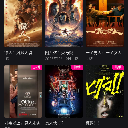
尼古拉斯·加利齐纳
戮、奢靡、纵欲等
民国的上海滩，身
穷途末路的天才少
卡牌代价中步步为
怀绝技的孤女画师
牧羊人乔治
年刘全龙（彭昱畅
营，从新人菜鸟逆
许雁真，意外与身
（休·杰克曼饰）最
饰），被偏执富家
袭成废土强者，一
陷危局的融汇银行
爱给羊群读侦探小
公子陈伦（丁禹兮
步步揭开绿森市背
总账姜心羽产生交
说，没想到自己有
饰）选中，被迫踏
后的实验阴谋与势
集。姜心羽遭人陷
一天会离奇死亡。
入一场为他量身打
力秘辛。
害，只得与许雁真
他留下的3000万
造的“换命游戏”。
结盟，彼时银行欲
巨额遗产，让每个
豪华别墅、名车名
将国宝名画低价卖
人貌似都有犯罪动
表、神秘女友全部
镖人：风起大漠
阿凡达：火与烬
一个男人和一个女人
镖人：风起大漠
阿凡达：火与烬
一个男人和一个女人
给外国人，许雁真
机。警察毫无头绪
备齐，在陈伦的精
HD
2025年12月19日上映
完结
吴京
谢霆锋
萨姆·沃辛顿
黄渤
倪妮
凭借自身精湛画技
之时，羊群们决定
心打造下，刘全龙
热播
热播
热播
于适
佐伊·索尔达娜
周汉宁
仿造名画、偷天换
“不务正业”迈出牧
瞬间拥有顶配人
西格妮·韦弗
日。几经波折，两
场，追查牧羊人“躺
生。
大漠之上，镖人、
男人（黄渤
人联手在各方势力
平
官府、西域五大家
影片聚焦杰克·萨利
饰）和女人（倪妮
的夹缝间巧妙周
族等多方势力盘根
与奈蒂莉一家的命
饰）飞机同时落
旋，共历险阻，破
错节、暗潮涌动。
运起伏，在前作的
地，入住同一家酒
解重重困境。
“天字第二号逃犯”
情感余波之上，深
店，成为一墙之隔
刀马接下特殊押镖
刻描绘一个家族在
的邻居。不够隔音
任务，和同伴一起
战火中如何成长、
的房间暴露了男人
从西域护镖远赴长
并共同守护血脉相
和女人因生活暂停
安。不料，他们的
连的情感纽带的历
陷入的困境，健
同事以上，恋人未满
真人快打2
棕熊！！
同事以上，恋人未满
真人快打2
棕熊！！