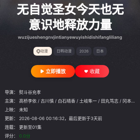
gt 0"}
无自觉圣女今天也无
意识地释放力量
wuzijueshengnvjintianyewuyishidishifangliliang
动漫
日韩动漫
2026
日本
立即播放
收藏
导演：
熨斗谷充孝
主演：
高桥李依
/
古川慎
/
白石晴香
/
土岐隼一
/
田丸笃志
/
冈本信彦
上映：
未知
更新：
2026-08-06 00:16:32，最后更新于3天前
连载：
更新至01集
评分：
0.0分