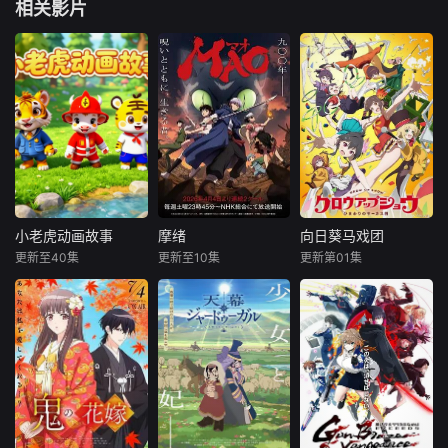
相关影片
小老虎动画故事
摩绪
向日葵马戏团
小老虎动画故事
摩绪
向日葵马戏团
更新至40集
更新至10集
更新第01集
未知
梶裕贵
野田朋花
川井田夏海
黑崎诗织
小老虎动画故事持
寺泽百花
小山内怜央
续更新中
生活在现代的
故事舞台设定
青年——摩绪（M
在昭和30年代左右
AO）。因"诅咒"而
的日本，正值高度
存活了900年的神
经济成长期，当时
秘阴阳师。生活在
马戏团作为主要娱
令和时代的女中学
乐形式，已经融入