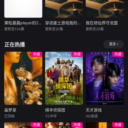
人知的世界曾担任
事。负责演唱片尾
魔王！ 而此刻
主题曲的二人歌谣
找上门来的，竟是
组合“风轮”也会以
当年击败流星的勇
声优的身份参加，
果粒晨晨player的2026年合集
穿进废土游戏我的下水道是SSS级庇护所
我在修仙界守龙国
果粒晨晨player的2026年合集
穿进废土游戏我的下水道是SSS级庇护所
我在修仙界守龙国
者， 如今已成
成为本季的一大亮
更新至134集
更新至20集
更新至20集
未知
未知
未知
为女高中生的花织
点。又出现在孩子
米蒂娅…… 与
们面前的令人毛骨
暂无内容
宅男游戏大神于渊
废灵根婴儿陆天行
正在热播
更多
米蒂娅重逢后，流
悚然的纸芝居艺人
意外穿越进废土生
绑定族人修炼反馈
星从尼特
大叔，
存游戏，凭借顶尖
系统，跨界降临危
热播
热播
热播
游戏思维与“命运卡
难龙国，以金光神
牌”系统，在危机四
力退敌、传修仙功
伏的废土世界挣扎
法，助龙国军民崛
求生。他以牙科诊
起抗敌。他一边在
所为起点，将下水
修仙界破局成长，
道防空洞打造成安
一边守护龙国抵御
全藏身处，一边搜
樱花侵略、邪修暗
集情报、掠夺物
算与星际入侵，凭
资、解锁技能，一
百亿族人愿力登顶
画梦录
绵羊侦探团
天才游戏
边周旋于暴徒监
渡劫，打通飞升通
画梦录
绵羊侦探团
天才游戏
狱、黑盾警察署、
道，护佑两界苍
已完结
TC中字
HD国语
代露娃
唐诗逸
休·杰克曼
彭昱畅
丁禹兮
极光动物协助会等
生。
热播
热播
热播
林柏叡
尼可拉斯·博朗
李蔓瑄
多方势力，在杀