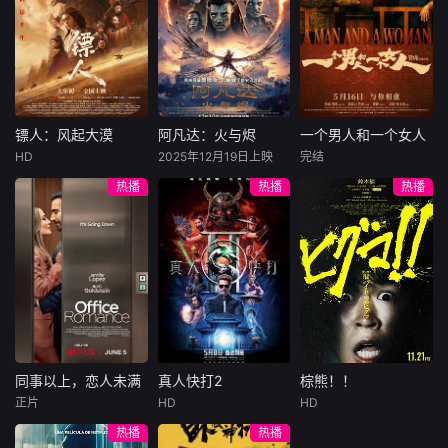
棘手孕妇。这是一
许雁真，意外与身
（休·杰克曼饰）最
饰），被偏执富家
部描绘在这座华丽
陷危局的融汇银行
爱给羊群读侦探小
公子陈伦（丁禹兮
医院背后，医护人
总账姜心羽产生交
说，没想到自己有
饰）选中，被迫踏
员誓死守护新生命
集。姜心羽遭人陷
一天会离奇死亡。
入一场为他量身打
的医疗娱乐剧。
害，只得与许雁真
他留下的3000万
造的“换命游戏”。
结盟，彼时银行欲
巨额遗产，让每个
豪华别墅、名车名
将国宝名画低价卖
人貌似都有犯罪动
表、神秘女友全部
镖人：风起大漠
阿凡达：火与烬
一个男人和一个女人
镖人：风起大漠
阿凡达：火与烬
一个男人和一个女人
给外国人，许雁真
机。警察毫无头绪
备齐，在陈伦的精
HD
2025年12月19日上映
完结
吴京
谢霆锋
萨姆·沃辛顿
黄渤
倪妮
凭借自身精湛画技
之时，羊群们决定
心打造下，刘全龙
热播
热播
热播
于适
佐伊·索尔达娜
周汉宁
仿造名画、偷天换
“不务正业”迈出牧
瞬间拥有顶配人
西格妮·韦弗
日。几经波折，两
场，追查牧羊人“躺
生。
大漠之上，镖人、
男人（黄渤
人联手在各方势力
平
官府、西域五大家
影片聚焦杰克·萨利
饰）和女人（倪妮
的夹缝间巧妙周
族等多方势力盘根
与奈蒂莉一家的命
饰）飞机同时落
旋，共历险阻，破
错节、暗潮涌动。
运起伏，在前作的
地，入住同一家酒
解重重困境。
“天字第二号逃犯”
情感余波之上，深
店，成为一墙之隔
刀马接下特殊押镖
刻描绘一个家族在
的邻居。不够隔音
任务，和同伴一起
战火中如何成长、
的房间暴露了男人
从西域护镖远赴长
并共同守护血脉相
和女人因生活暂停
安。不料，他们的
连的情感纽带的历
陷入的困境，健
同事以上，恋人未满
真人快打2
棕熊！！
同事以上，恋人未满
真人快打2
棕熊！！
护送对象竟是“天字
程，从而将故事推
康、家庭、婚姻、
正片
HD
HD
詹妮弗·洛佩兹
卡尔·厄本
铃木福
第一号逃犯”知世
向更具张力的全新
经济......成年人的生
热播
热播
布雷特·戈德斯坦
阿德莱恩·鲁道夫
郎……天下熙熙皆
维度。此外，潘多
活里从来没有“容
暂无内容