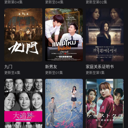
夏融入集体交到汤
了英文朗诵剧中小
密筹备冀南银行。
更新第04集
更新至04集
更新至第02集
来喜
瑛子
欧豪
蓝盈莹
何冰
杨立新
婷婷、段启言、沈
美人鱼的角色，却
民间印钞手艺人张
赵波
丁勇岱
郝平
负暄、金百慧等朋
不想遭到同学马娜
宝田深受革命精神
友，林知夏为表
（段钰饰）的
感召，挺身
一根网线连接了中
该剧讲述了在
本剧讲述了状元实
国鹿鸣村和英国牛
396旅与陆军步兵
业家张謇创办大生
津，麦香通过视频
学院联合举办的小
企业，实业报国的
向米良宣告：婚不
型军事演习中，郭
故事。甲午战争
结了。鹿鸣村开了
子剑因不满演习流
后，国家蒙羞，张
锅，村民大骂麦香
于形式，假传指令
謇虽高中状元，却
是叛徒。麦香是婚
要求真打实抗，虽
渴望寻求强国之
前体检查出不孕
引发哗然，却获赏
路。他毅然弃政从
症，从此走上虐心
识调任396旅一营
商，殚精竭虑，创
九门
新男友
家庭关系证明书
九门
新男友
家庭关系证明书
旅途。米良火速回
营长。他激发官兵
办了中国第一家民
更新至4集
更新至01集
更新至第1集
陈伟霆
陈瑶
内详
朴世荣
韩高恩
国，麦香有苦说不
血性，赢得信任，
营纺织企业大生纱
曾舜晞
林志恩
出。米良不再相信
但在一次对抗中由
厂。经历集资风波
暂无内容
情感，空虚
于失
等种种挫折后
《九门》讲述了长
本剧讲述的是从出
沙风云再起之时，
生瞬间开始就被打
张启山（陈伟霆
上家庭崩溃烙印的
饰）与吴老狗（曾
一个孩子和面对冷
舜晞 饰）强强联
酷的偏见和命运，
手，携手霍仙姑
重新找回自己人生
（陈瑶 饰）与九门
的女性故事。