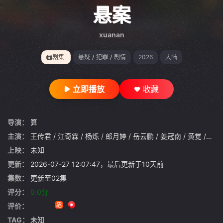
gt 0"}
悬案
xuanan
剧集
悬疑
/
犯罪
/
剧情
2026
大陆
立即播放
收藏
导演：
算
主演：
王传君
/
江奇霖
/
杨烁
/
郎月婷
/
岳云鹏
/
姜冠南
/
黄觉
/
曾美
上映：
未知
更新：
2026-07-27 12:07:47，最后更新于10天前
集数：
更新至02集
评分：
0.0分
评价：
TAG：
未知