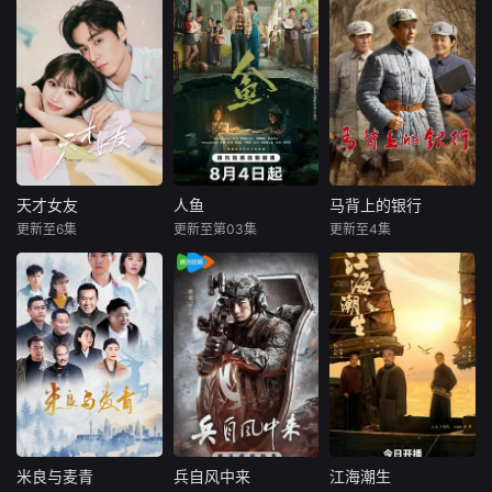
天才女友
人鱼
马背上的银行
天才女友
人鱼
马背上的银行
更新至6集
更新至第03集
更新至4集
田曦薇
胡一天
刘孜
张开泰
杜志国
郑卫莉
厉嘉琪
黄杨钿甜
姬晓飞
天才少女林知夏性
就读于职业中学培
抗战时期，日伪大
格直接、不善交
训部的花季女生苏
肆发行伪钞，肆意
际，从小没有好
琳（黄杨钿甜
扰乱根据地金融秩
友。考入省一中
饰），虽自小被父
序、掠夺战略物
后，她因解题比拼
母忽视，在艰苦环
资。为守住敌后经
与性格阳光的学霸
境中长大，但她始
济命脉，我党革命
江逾白相识并成为
终刻苦学习，憧憬
干部高景波、徐邵
同桌。作为社交达
未来。为此，苏琳
梁等人临危受命，
人的江逾白帮林知
苦练口语并争取到
在太行山根据地秘
米良与麦青
兵自风中来
江海潮生
米良与麦青
兵自风中来
江海潮生