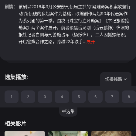
剧情：
该剧以2016年3月公安部刑侦局主抓的“疑难命案积案攻坚行
动”所侦破的多起案件为基础，改编创作两起90年代悬案作
为系列剧的第一季。围绕《珠宝行连环劫案》《卞记旅馆抢
劫案》两个案件展开。前者聚焦岳龙刚（岳云鹏饰）饰演的
报社记者白朗与刑警施占军（杨烁饰），二人因抓嫖结识，
开启警媒合作之路，跨越22年联手...
展开
选集播放:
切换线路
1
2
3
4
5
6
7
8
选集
相关影片