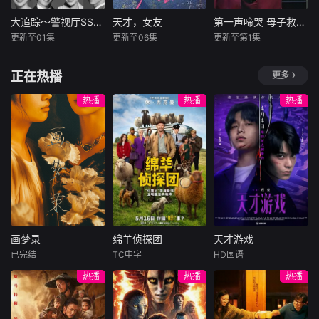
诸人共赴冒险奇
局。一桩401部队
大追踪〜警视厅SSBC强行犯系〜第二季
天才，女友
第一声啼哭 母子救命急救班
大追踪〜警视厅SSBC强行犯系〜第二季
天才，女友
第一声啼哭 母子救命急救班
的神秘失踪事件，
更新至01集
更新至06集
更新至第1集
大森南朋
田曦薇
胡一天
比嘉爱未
牵出百年尘封的惊
相叶雅纪
赖伟明
天秘辛。生死抉
故事舞台设定在日
正在热播
更多
松下奈绪
择、兄弟之情、门
根据素光同同
本屈指可数的顶级
派担当与家国大义
在第二季中，
名小说改编。江逾
豪华医院“圣菲奥娜
热播
热播
热播
相互交织。九门众
作为现代刑侦关键
白长大以后，林知
医院”。少子化、医
人用热血和牺牲，
力量的【警视厅SS
夏忽然对他说：“江
生短缺、地方产科
守护家园，共渡难
BC强行犯系】面
逾白，我喜欢你，
接连关闭……在令
关。
前，将出现比前作
哲学和生物学意义
和时代的当下，守
更加棘手、更加难
上的喜欢。”那个夜
护母婴生命的“分娩
以攻破的恶性犯罪
晚，他脸颊微热，
现场”正面临前所未
案件。随着高度保
还听见自己加速的
有的危机。在此背
密的通讯应用程
心跳声……
景下，位于东京市
序、利用AI进行的
中心繁华地段的一
画梦录
绵羊侦探团
天才游戏
伪装操作等手段不
家豪华医院内，秘
画梦录
绵羊侦探团
天才游戏
断出现，犯罪也变
密组建了一支“特殊
已完结
TC中字
HD国语
代露娃
唐诗逸
休·杰克曼
彭昱畅
丁禹兮
得更加
团队”——名为“母
热播
热播
热播
林柏叡
尼可拉斯·博朗
李蔓瑄
子救命急救班”。他
尼古拉斯·加利齐纳
们的使命是免费救
民国的上海滩，身
穷途末路的天才少
助那些无处可去的
怀绝技的孤女画师
牧羊人乔治
年刘全龙（彭昱畅