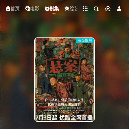
立即登录
首页
电影
下载客户端
剧集
综艺
动漫
短剧
稀饭影视
{if condition="$obj.vod_points