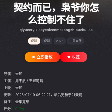
gt 0"}
契约而已，枭爷你怎
么控制不住了
qiyueeryixiaoyenizenmekongzhibuzhuliao
短剧
短剧
2026
中国大陆
立即播放
收藏
导演：
未知
主演：
周宇航
/
王煜可晴
上映：
未知
更新：
2026-07-19 06:22:27，最后更新于21天前
备注：
全集完结
评分：
0.0分