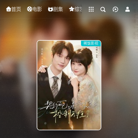
立即登录
首页
电影
下载客户端
剧集
综艺
动漫
短剧
稀饭影视
{if condition="$obj.vod_points