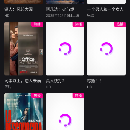
结盟，彼时银行欲
巨额遗产，让每个
豪华别墅、名车名
将国宝名画低价卖
人貌似都有犯罪动
表、神秘女友全部
镖人：风起大漠
阿凡达：火与烬
一个男人和一个女人
镖人：风起大漠
阿凡达：火与烬
一个男人和一个女人
给外国人，许雁真
机。警察毫无头绪
备齐，在陈伦的精
HD
2025年12月19日上映
完结
吴京
谢霆锋
萨姆·沃辛顿
黄渤
倪妮
凭借自身精湛画技
之时，羊群们决定
心打造下，刘全龙
热播
热播
热播
于适
佐伊·索尔达娜
周汉宁
仿造名画、偷天换
“不务正业”迈出牧
瞬间拥有顶配人
西格妮·韦弗
日。几经波折，两
场，追查牧羊人“躺
生。
大漠之上，镖人、
男人（黄渤
人联手在各方势力
平
官府、西域五大家
影片聚焦杰克·萨利
饰）和女人（倪妮
的夹缝间巧妙周
族等多方势力盘根
与奈蒂莉一家的命
饰）飞机同时落
旋，共历险阻，破
错节、暗潮涌动。
运起伏，在前作的
地，入住同一家酒
解重重困境。
“天字第二号逃犯”
情感余波之上，深
店，成为一墙之隔
刀马接下特殊押镖
刻描绘一个家族在
的邻居。不够隔音
任务，和同伴一起
战火中如何成长、
的房间暴露了男人
从西域护镖远赴长
并共同守护血脉相
和女人因生活暂停
安。不料，他们的
连的情感纽带的历
陷入的困境，健
同事以上，恋人未满
真人快打2
棕熊！！
同事以上，恋人未满
真人快打2
棕熊！！
护送对象竟是“天字
程，从而将故事推
康、家庭、婚姻、
正片
HD
HD
詹妮弗·洛佩兹
卡尔·厄本
铃木福
第一号逃犯”知世
向更具张力的全新
经济......成年人的生
热播
热播
布雷特·戈德斯坦
阿德莱恩·鲁道夫
郎……天下熙熙皆
维度。此外，潘多
活里从来没有“容
暂无内容
贝蒂·吉尔平
杰西卡·麦克娜美
为利来，各方势力
拉的全新领域也即
易”
闻风入局，抢镖厮
将揭晓
洛佩兹饰演的航空
过气好莱坞演
杀接连上演……
公司 和戈德斯坦饰
员强尼·凯奇（卡尔·
演的律师因职业合
厄本饰）被意外选
作的契机发展出了
中，加入一场决定