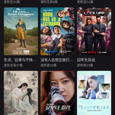
乐”；病床前不离不
计采用“积案牵现
的神秘失踪事件，
更新至06集
更新至第6集
更新至04集
李汶翰
鹤男
张景昀
赵奂然
吴谨言
陈哲远
弃的“紧急联络
案”模式，以粗粝的
牵出百年尘封的惊
孙思凡
吉舒亦
梁永棋
人”；产后抑郁中自
90年代质感为基调
天秘辛。生死抉
我摧毁的“
择、兄弟之情、门
出身贫寒的酿酒师
暂无简介
改编自行烟烟
派担当与家国大义
叶小唯遭遇爱人程
的同名小说。孟廷
相互交织。九门众
桉、恩师林晚媚的
辉，大平王朝有史
人用热血和牺牲，
双重背叛。她从恨
以来个以女子进士
守护家园，共渡难
意中涅槃重生，借
科三元及第入翰林
关。
私生女桑落的身份
院的奇女子。十年
入住程家。她步步
前的她被他从死人
为营，周旋在各怀
堆里救出来，蓬头
心思的豪门众人
垢面口齿不清。十
生活、拉里与不快乐的追求：一部美国史
没有人会想念我们 第二季
囚牢生存战
生活、拉里与不快乐的追求：一部美国史
没有人会想念我们 第二季
囚牢生存战
间，引猎物上钩。
年后的她才学满
更新至第01集
更新第08集
更新第05集
拉里·大卫
未知
瑞提希·德希穆克
叶小唯的人生始于
腹、冠盖众人，于
比尔·哈德尔
法拉·可汗
22岁的盛夏，终于
女子进士科上大方
Prime Video
凯瑟琳·哈恩
22岁的寒冬。踏过
异彩，成为
宣布续订《没有人
Netflix印度宣
荆棘，玫瑰终将滴
作为美国建国250
会想念我们》第二
布即将推出真人秀
血盛开。
周年的献礼，该剧
季。
节目《Lock U
以拉里·大卫标志性
p》。制作方在分
的冷幽默与全即兴
享节目海报时配文
风格，通过情景喜
道：“准备好，Ne
剧形式荒诞地重新