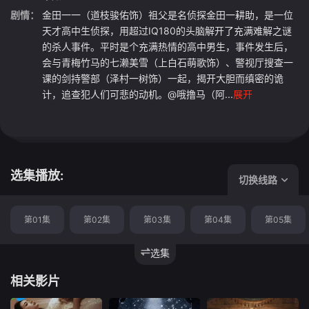
剧情：
金田一一（道枝骏佑饰）祖父是名侦探金田一耕助，是一位
天才高中生侦探，用超过IQ180的头脑解开了充满难解之谜
的杀人事件。平时是个充满热情的高中男生，事件发生后，
会与青梅竹马的七濑美雪（上白石萌歌饰）、警视厅搜查一
课的剑持警部（泽村一树饰）一起，揭开大胆而缜密的诡
计，追查犯人们可悲的动机。@哦撸马（阿...
展开
选集播放:
切换线路
第01集
第02集
第03集
第04集
第05集
选集
相关影片