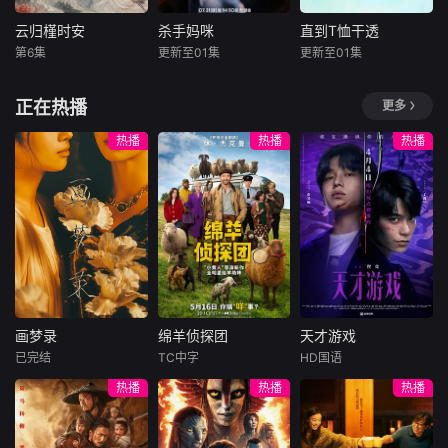
演绎美国历史上的
各个标志性时刻。
云归槿时安
杀手妈咪
直到T恤干透
云归槿时安
杀手妈咪
直到T恤干透
第6集
更新至01集
更新至01集
张景昀
胡亦瑶
孔晓振
郑浚远
苍井优
中岛步
李相二
高桥文哉
讲述了黎安城大郡
正在热播
更多
主棠溪槿与烈云峥
改编自同名漫
40岁的杂志编
之间曲折动人的情
画。35岁的俞宝娜
辑咲子（苍井优
热播
热播
热播
感，以及他们在复
过着相夫教子的普
饰）原本深信自己
杂局势中坚守初
通生活。表面上她
拥有美满的婚姻，
心、勇敢面对困难
看起来温顺和善，
但在卷入一场事故
的爱情故事。通过
还很怕婆婆，真实
后，她意外发现丈
剧中主人公在成长
身份却是4年前突
夫在每个月“第3个
的道路上，经历复
然隐退的杀手“翠
星期五”都有一段完
杂的人物关系和情
鸟”。产假结束后，
全对不上号的神秘
感变化，无论命运
她又开始执行各种
行踪。于是，在看
如何捉弄，真正的
暗杀任务，目标都
似美满的婚姻背
画梦录
绵羊侦探团
天才游戏
力量皆来
是那些危害社会的
后，她将面对人性
画梦录
绵羊侦探团
天才游戏
败类
中真实
已完结
TC中字
HD国语
代露娃
唐诗逸
休·杰克曼
彭昱畅
丁禹兮
热播
热播
热播
林柏叡
尼可拉斯·博朗
李蔓瑄
尼古拉斯·加利齐纳
民国的上海滩，身
穷途末路的天才少
怀绝技的孤女画师
牧羊人乔治
年刘全龙（彭昱畅