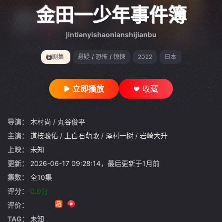
gt 0"}
金田一少年事件簿
jintianyishaonianshijianbu
剧集
悬疑
/
恐怖
/
惊悚
2022
日本
立即播放
收藏
导演：
木村尚
/
丸谷俊平
主演：
道枝骏佑
/
上白石萌歌
/
泽村一树
/
岩崎大升
上映：
未知
更新：
2026-06-17 09:28:14，最后更新于1月前
集数：
全10集
评分：
0.0分
评价：
TAG：
未知