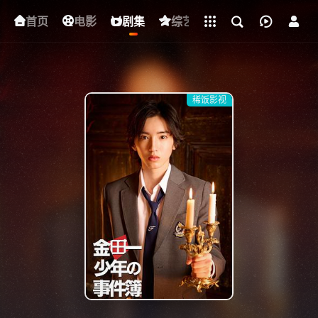
立即登录
首页
电影
下载客户端
剧集
综艺
动漫
短剧
稀饭影视
{if condition="$obj.vod_points