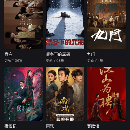
盲盒
凛冬下的罪恶
九门
盲盒
凛冬下的罪恶
九门
更新至06集
更新至08集
更新至4集
于雯
王艺哲
张睿
吴昊宸
陈伟霆
陈瑶
王泓鑫
王大奇
曾舜晞
五个相互独
本剧讲述了90
《九门》讲述了长
立，又彼此呼应的
年代末，怒河市刑
沙风云再起之时，
故事——用一场精
侦支队在无普及监
张启山（陈伟霆
心策划的“夏令营”
控、无DNA鉴定技
饰）与吴老狗（曾
完成复仇的受害
术的支持下，通过
舜晞 饰）强强联
者；临终前与遗憾
摸排、勘查等传统
手，携手霍仙姑
和解的“无用之
刑侦手段，接连破
（陈瑶 饰）与九门
人”；共享同一具躯
获数起重案要案的
诸人共赴冒险奇
体的人格“刮刮
艰难过程。案件设
局。一桩401部队
夜语记
南戏
御廷谣
夜语记
南戏
御廷谣