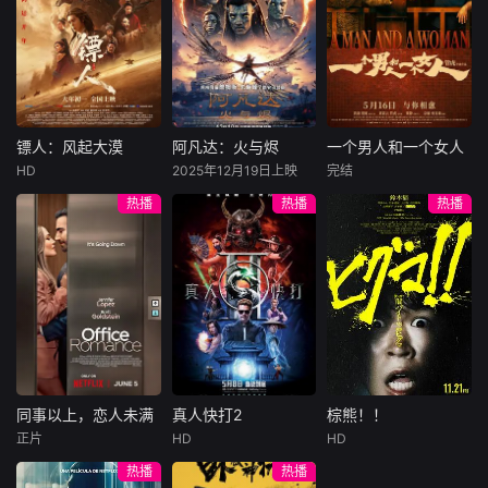
许雁真，意外与身
（休·杰克曼饰）最
饰），被偏执富家
陷危局的融汇银行
爱给羊群读侦探小
公子陈伦（丁禹兮
总账姜心羽产生交
说，没想到自己有
饰）选中，被迫踏
集。姜心羽遭人陷
一天会离奇死亡。
入一场为他量身打
害，只得与许雁真
他留下的3000万
造的“换命游戏”。
结盟，彼时银行欲
巨额遗产，让每个
豪华别墅、名车名
将国宝名画低价卖
人貌似都有犯罪动
表、神秘女友全部
镖人：风起大漠
阿凡达：火与烬
一个男人和一个女人
镖人：风起大漠
阿凡达：火与烬
一个男人和一个女人
给外国人，许雁真
机。警察毫无头绪
备齐，在陈伦的精
HD
2025年12月19日上映
完结
吴京
谢霆锋
萨姆·沃辛顿
黄渤
倪妮
凭借自身精湛画技
之时，羊群们决定
心打造下，刘全龙
热播
热播
热播
于适
佐伊·索尔达娜
周汉宁
仿造名画、偷天换
“不务正业”迈出牧
瞬间拥有顶配人
西格妮·韦弗
日。几经波折，两
场，追查牧羊人“躺
生。
大漠之上，镖人、
男人（黄渤
人联手在各方势力
平
官府、西域五大家
影片聚焦杰克·萨利
饰）和女人（倪妮
的夹缝间巧妙周
族等多方势力盘根
与奈蒂莉一家的命
饰）飞机同时落
旋，共历险阻，破
错节、暗潮涌动。
运起伏，在前作的
地，入住同一家酒
解重重困境。
“天字第二号逃犯”
情感余波之上，深
店，成为一墙之隔
刀马接下特殊押镖
刻描绘一个家族在
的邻居。不够隔音
任务，和同伴一起
战火中如何成长、
的房间暴露了男人
从西域护镖远赴长
并共同守护血脉相
和女人因生活暂停
安。不料，他们的
连的情感纽带的历
陷入的困境，健
同事以上，恋人未满
真人快打2
棕熊！！
同事以上，恋人未满
真人快打2
棕熊！！
护送对象竟是“天字
程，从而将故事推
康、家庭、婚姻、
正片
HD
HD
詹妮弗·洛佩兹
卡尔·厄本
铃木福
第一号逃犯”知世
向更具张力的全新
经济......成年人的生
热播
热播
布雷特·戈德斯坦
阿德莱恩·鲁道夫
郎……天下熙熙皆
维度。此外，潘多
活里从来没有“容
暂无内容