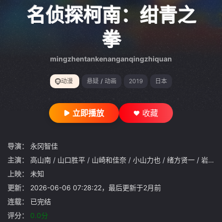
gt 0"}
名侦探柯南：绀青之
拳
mingzhentankenanganqingzhiquan
动漫
悬疑
/
动画
2019
日本
立即播放
收藏
导演：
永冈智佳
主演：
高山南
/
山口胜平
/
山崎和佳奈
/
小山力也
/
绪方贤一
/
岩居由希子
上映：
未知
更新：
2026-06-06 07:28:22，最后更新于2月前
连载：
已完结
评分：
0.0分