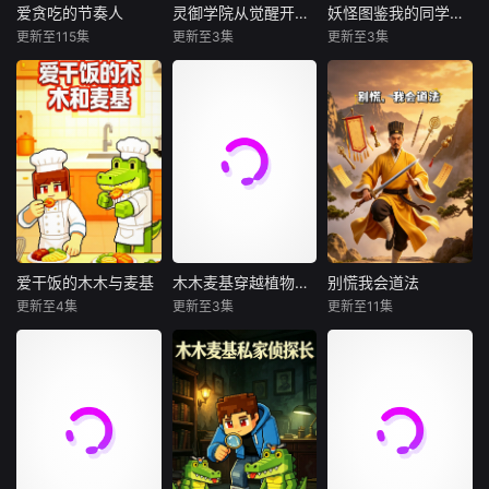
——一背包 MC 原
制过程像一场指尖
风周边。全程快节
爱贪吃的节奏人
灵御学院从觉醒开始满级碾压动态漫画
妖怪图鉴我的同学是恶魔动态漫画
爱贪吃的节奏人
灵御学院从觉醒开始满级碾压动态漫画
妖怪图鉴我的同学是恶魔动态漫画
版矿石。别人眼里
舞蹈；也可能是用
奏拆解教程，从材
更新至115集
更新至3集
更新至3集
未知
未知
未知
的废柴煤炭，
毛线编织的微型
料准备到成品完
成，
在满是律动节拍的
当世人还在为觉醒
繁华都市的普通高
色彩世界里，《爱
普通灵技欣喜若狂
中，看似和往常一
贪吃的节奏人》讲
时，主角在灵御学
样充满青春气息
述了一位身体跟着
院的觉醒仪式上，
——课间的喧闹、
鼓点动、嘴巴永远
直接解锁满级神级
午后的阳光、走廊
停不下来的 “节奏
天赋。别人苦修数
里擦肩而过的身
吃货”，用美食与节
年、艰难进阶，他
影，一切都平静得
拍碰撞出欢乐吃播
只需心念一动，便
恰到好处。直到平
日常的故事。节奏
能轻松掌握禁忌灵
凡的少年，意外撞
人全身都是 “节拍
术、碾压同代天
破了同班同学的秘
爱干饭的木木与麦基
木木麦基穿越植物大战僵尸大冒险
别慌我会道法
爱干饭的木木与麦基
木木麦基穿越植物大战僵尸大冒险
别慌我会道法
基因”—— 脑袋上
骄。学院试炼、宗
密——那个总是独
更新至4集
更新至3集
更新至11集
未知
未知
未知
的耳机永远播放
门对决、异族入
来独往、眼神清冷
侵、秘境探
的转学生，竟
干饭人，干饭魂，
一场神秘时空异
乱世之中，妖邪横
干饭就是人上人！
动，木木与麦基意
行，百姓苦不堪
吃货搭档杰杰和麦
外穿越，坠入危机
言。茅山正统传人
琪，每天的快乐源
四伏的植物大战僵
九叔，身怀正宗道
泉全是干饭。从家
尸奇幻世界！这里
法，心怀济世之
常美味到特色小
被僵尸大军步步侵
心，镇守一方安
吃，从清爽早餐到
袭，大街小巷危机
宁。他以茅山秘术