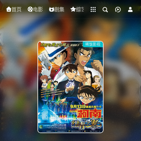
立即登录
首页
电影
下载客户端
剧集
综艺
动漫
短剧
稀饭影视
{if condition="$obj.vod_points