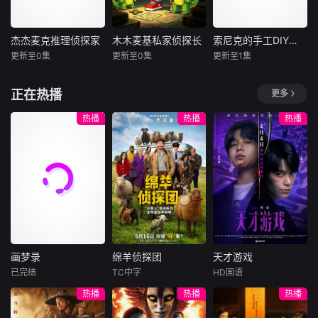
丰盛夜宵，两人总
四伏，各式各样的
降妖除魔、驱邪镇
能发现各种好吃的
变异僵尸接踵来
煞，破凶宅、斗尸
食物，上演一连串
袭。幸运的是，他
煞、斩妖邪，一身
杰杰麦克推理侦探家
木木麦基私家侦探长
索尼克的手工DIY房间
杰杰麦克推理侦探家
木木麦基私家侦探长
索尼克的手工DIY房间
搞笑又治愈的干饭
们结识各路神奇战
正气令阴邪闻风丧
更新至0集
更新至0集
更新至1集
未知
未知
未知
日常。不管是开
斗植物，掌握布阵
胆。面对愈发猖獗
心、难过还是
防御、搭配
的厉鬼妖物与
沉浸式互动推理故
城市之中疑云四
索尼克在城市角落
正在热播
更多
事动画，观众亲手
起，离奇案件接连
布置了一间堆满材
选择线索、决定剧
发生！木木、麦
料与工具的 DIY 手
热播
热播
热播
情走向，和双人侦
基、木妹、木叽四
工房间，结束竞速
探搭档一同破解小
人组成超强侦探小
冒险后，他便会来
镇谜案！冷静细致
队，化身城市里的
到这里放空自己、
的逻辑侦探杰杰，
私家侦探。诡异失
动手创作。他时常
搭配脑洞跳脱、总
踪案、神秘失窃
邀请好友前来相
能发现隐藏暗道的
案、离奇连环谜案
聚，众人围绕不同
麦克，二人合伙开
接踵而至，迷雾重
主题开展手工 DIY
设小镇互动侦探事
重、线索暗藏。四
挑战：赛车迷你模
务所，承接各类离
人各怀本领，心思
型、角色黏土人
画梦录
绵羊侦探团
天才游戏
奇失窃
缜密推理细节
画梦录
绵羊侦探团
天才游戏
已完结
TC中字
HD国语
代露娃
唐诗逸
休·杰克曼
彭昱畅
丁禹兮
热播
热播
热播
林柏叡
尼可拉斯·博朗
李蔓瑄
尼古拉斯·加利齐纳
民国的上海滩，身
穷途末路的天才少