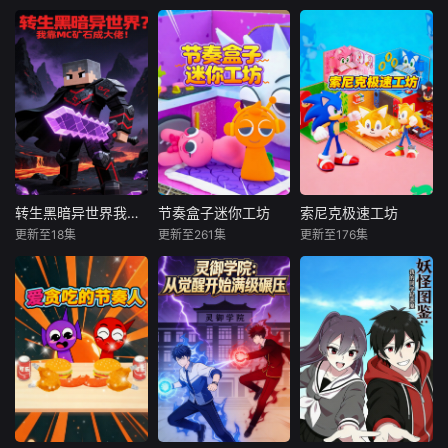
转生黑暗异世界我靠MC矿石成大佬
节奏盒子迷你工坊
索尼克极速工坊
转生黑暗异世界我靠MC矿石成大佬
节奏盒子迷你工坊
索尼克极速工坊
更新至18集
更新至261集
更新至176集
未知
未知
未知
这里没有阳光，魔
节目以 “迷你手工”
《索尼克极速工
物横行，魔法与诅
为核心载体，每期
坊》是一档自带
咒交织，人类蜷缩
聚焦一种轻量化、
“超音速” 节奏的创
在最后的壁垒里苟
易上手且充满创意
意动手节目。每期
延残喘，所谓的
的手工品类 —— 可
围绕 “速度与创意”
“强者” 全靠血脉和
能是用黏土捏制的
主题，比如打造索
天赋说了算。而唯
迷你动物摆件，每
尼克主题竞速赛
一的依仗，竟是跟
一笔塑形都搭配着
道、制作超音速风
着他一起穿越的
轻快的鼓点，让捏
格摆件、改造运动