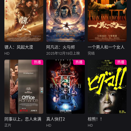
怀绝技的孤女画师
牧羊人乔治
年刘全龙（彭昱畅
许雁真，意外与身
（休·杰克曼饰）最
饰），被偏执富家
陷危局的融汇银行
爱给羊群读侦探小
公子陈伦（丁禹兮
总账姜心羽产生交
说，没想到自己有
饰）选中，被迫踏
集。姜心羽遭人陷
一天会离奇死亡。
入一场为他量身打
害，只得与许雁真
他留下的3000万
造的“换命游戏”。
结盟，彼时银行欲
巨额遗产，让每个
豪华别墅、名车名
将国宝名画低价卖
人貌似都有犯罪动
表、神秘女友全部
镖人：风起大漠
阿凡达：火与烬
一个男人和一个女人
镖人：风起大漠
阿凡达：火与烬
一个男人和一个女人
给外国人，许雁真
机。警察毫无头绪
备齐，在陈伦的精
HD
2025年12月19日上映
完结
吴京
谢霆锋
萨姆·沃辛顿
黄渤
倪妮
凭借自身精湛画技
之时，羊群们决定
心打造下，刘全龙
热播
热播
热播
于适
佐伊·索尔达娜
周汉宁
仿造名画、偷天换
“不务正业”迈出牧
瞬间拥有顶配人
西格妮·韦弗
日。几经波折，两
场，追查牧羊人“躺
生。
大漠之上，镖人、
男人（黄渤
人联手在各方势力
平
官府、西域五大家
影片聚焦杰克·萨利
饰）和女人（倪妮
的夹缝间巧妙周
族等多方势力盘根
与奈蒂莉一家的命
饰）飞机同时落
旋，共历险阻，破
错节、暗潮涌动。
运起伏，在前作的
地，入住同一家酒
解重重困境。
“天字第二号逃犯”
情感余波之上，深
店，成为一墙之隔
刀马接下特殊押镖
刻描绘一个家族在
的邻居。不够隔音
任务，和同伴一起
战火中如何成长、
的房间暴露了男人
从西域护镖远赴长
并共同守护血脉相
和女人因生活暂停
安。不料，他们的
连的情感纽带的历
陷入的困境，健
同事以上，恋人未满
真人快打2
棕熊！！
同事以上，恋人未满
真人快打2
棕熊！！
护送对象竟是“天字
程，从而将故事推
康、家庭、婚姻、
正片
HD
HD
詹妮弗·洛佩兹
卡尔·厄本
铃木福
第一号逃犯”知世
向更具张力的全新
经济......成年人的生