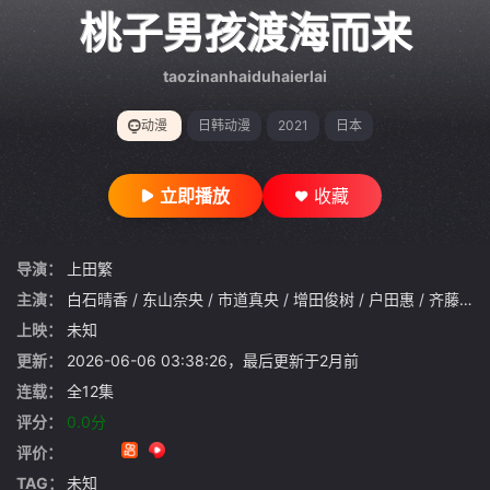
gt 0"}
桃子男孩渡海而来
taozinanhaiduhaierlai
动漫
日韩动漫
2021
日本
立即播放
收藏
导演：
上田繁
主演：
白石晴香
/
东山奈央
/
市道真央
/
增田俊树
/
户田惠
/
齐藤次郎
上映：
未知
更新：
2026-06-06 03:38:26，最后更新于2月前
连载：
全12集
评分：
0.0分
评价：
TAG：
未知