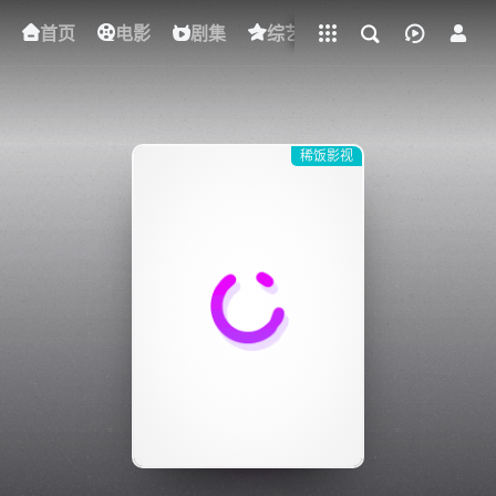
立即登录
我的观影记录
首页
电影
下载客户端
剧集
综艺
动漫
短剧
稀饭影视
{if condition="$obj.vod_points