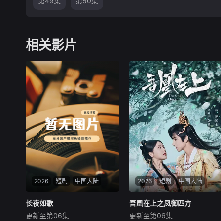
第49集
第50集
相关影片
2026
短剧
中国大陆
2026
短剧
中国大陆
长夜如歌
长夜如歌
吾凰在上之凤御四方
吾凰在上之凤御四方
更新至第06集
更新至第06集
胡亦瑶
张景昀
刘尚麟
姜贞羽
赵一博
邓孝慈