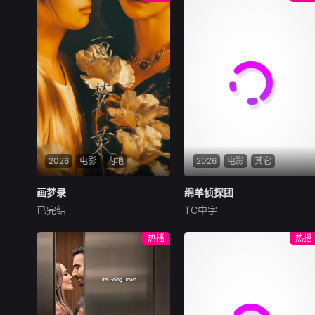
2026
电影
内地
2026
电影
其它
画梦录
画梦录
绵羊侦探团
绵羊侦探团
已完结
TC中字
代露娃
唐诗逸
林柏叡
休·杰克曼
尼可拉斯·博朗
尼古拉斯·加利齐纳
民国的上海滩，身怀绝技的孤
热播
热播
女画师许雁真，意外与身陷危
牧羊人乔治（休·杰克曼
局的融汇银行总账姜心羽产生
饰）最爱给羊群读侦探小说，
交集。姜心羽遭人陷害，只得
没想到自己有一天会离奇死
与许雁真结盟，彼时银行欲将
亡。他留下的3000万巨额遗
国宝名画低价卖给外国人，许
产，让每个人貌似都有犯罪动