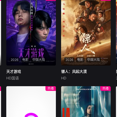
2026
电影
中国大陆
2026
电影
中国大陆
天才游戏
天才游戏
镖人：风起大漠
镖人：风起大漠
HD国语
HD
彭昱畅
丁禹兮
李蔓瑄
吴京
谢霆锋
于适
穷途末路的天才少年刘全龙
大漠之上，镖人、官府、西域
热播
热播
（彭昱畅 饰），被偏执富家公
五大家族等多方势力盘根错
子陈伦（丁禹兮 饰）选中，被
节、暗潮涌动。“天字第二号
迫踏入一场为他量身打造的
逃犯”刀马接下特殊押镖任
“换命游戏”。豪华别墅、名车
务，和同伴一起从西域护镖远
名表、神秘女友全部备齐，在
赴长安。不料，他们的护送对