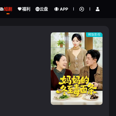
立即登录
短剧
福利
云盘
APP
稀饭影视
{if condition="$obj.vod_points
gt 0"}