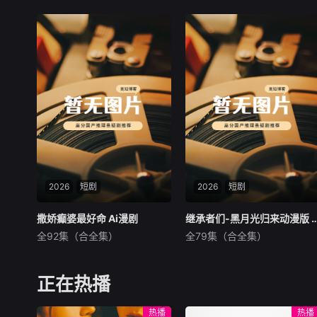
讲述了黎安城大郡主棠溪槿与
改编自快看漫画作者嗷小泽的
烈云峥之间曲折动人的情感，
独家连载漫画《吾凰在
以及他们在复杂局势中坚守初
上》。 &n
心、勇敢面对困难的爱情故
事。通过剧中主人公在成长的
道路上，经历复杂的人物关系
和情感变化，无论命运如何捉
弄，真正的力量皆来自
2026
短剧
2026
短剧
撒娇癫婆最好命 Ai漫剧
撒娇癫婆最好命 Ai漫剧
继承者们-黑月光归来动漫版 Ai漫剧
继承者们-黑月光归来动漫版
全92集（合全集）
全79集（合全集）
未知
未知
暂无内容
暂无内容
正在热播
热播
热播