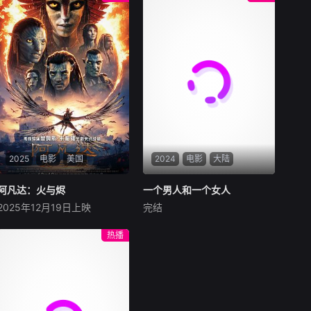
2025
电影
美国
2024
电影
大陆
阿凡达：火与烬
阿凡达：火与烬
一个男人和一个女人
一个男人和一个女人
2025年12月19日上映
完结
萨姆·沃辛顿
佐伊·索尔达娜
黄渤
倪妮
周汉宁
西格妮·韦弗
男人（黄渤饰）和女人
热播
影片聚焦杰克·萨利与奈蒂莉一
（倪妮饰）飞机同时落地，入
家的命运起伏，在前作的情感
住同一家酒店，成为一墙之隔
余波之上，深刻描绘一个家族
的邻居。不够隔音的房间暴露
在战火中如何成长、并共同守
了男人和女人因生活暂停陷入
护血脉相连的情感纽带的历
的困境，健康、家庭、婚姻、