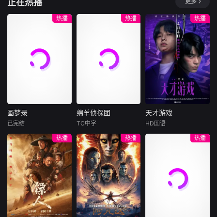
正在热播
更多
热播
热播
热播
画梦录
绵羊侦探团
天才游戏
画梦录
绵羊侦探团
天才游戏
已完结
TC中字
HD国语
代露娃
唐诗逸
休·杰克曼
彭昱畅
丁禹兮
热播
热播
热播
林柏叡
尼可拉斯·博朗
李蔓瑄
尼古拉斯·加利齐纳
民国的上海滩，身
穷途末路的天才少
怀绝技的孤女画师
牧羊人乔治
年刘全龙（彭昱畅
许雁真，意外与身
（休·杰克曼饰）最
饰），被偏执富家
陷危局的融汇银行
爱给羊群读侦探小
公子陈伦（丁禹兮
总账姜心羽产生交
说，没想到自己有
饰）选中，被迫踏
集。姜心羽遭人陷
一天会离奇死亡。
入一场为他量身打
害，只得与许雁真
他留下的3000万
造的“换命游戏”。