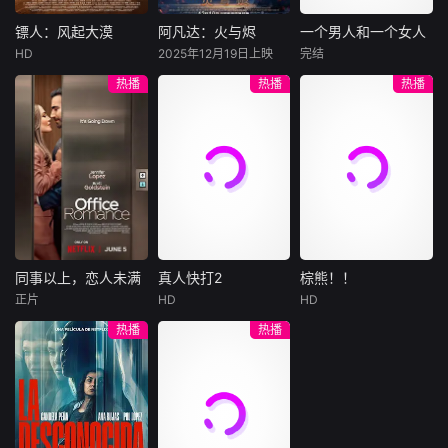
结盟，彼时银行欲
巨额遗产，让每个
豪华别墅、名车名
将国宝名画低价卖
人貌似都有犯罪动
表、神秘女友全部
镖人：风起大漠
阿凡达：火与烬
一个男人和一个女人
镖人：风起大漠
阿凡达：火与烬
一个男人和一个女人
给外国人，许雁真
机。警察毫无头绪
备齐，在陈伦的精
HD
2025年12月19日上映
完结
吴京
谢霆锋
萨姆·沃辛顿
黄渤
倪妮
凭借自身精湛画技
之时，羊群们决定
心打造下，刘全龙
热播
热播
热播
于适
佐伊·索尔达娜
周汉宁
仿造名画、偷天换
“不务正业”迈出牧
瞬间拥有顶配人
西格妮·韦弗
日。几经波折，两
场，追查牧羊人“躺
生。
大漠之上，镖人、
男人（黄渤
人联手在各方势力
平
官府、西域五大家
影片聚焦杰克·萨利
饰）和女人（倪妮
的夹缝间巧妙周
族等多方势力盘根
与奈蒂莉一家的命
饰）飞机同时落
旋，共历险阻，破
错节、暗潮涌动。
运起伏，在前作的
地，入住同一家酒
解重重困境。
“天字第二号逃犯”
情感余波之上，深
店，成为一墙之隔
刀马接下特殊押镖
刻描绘一个家族在
的邻居。不够隔音
任务，和同伴一起
战火中如何成长、
的房间暴露了男人
从西域护镖远赴长
并共同守护血脉相
和女人因生活暂停
安。不料，他们的
连的情感纽带的历
陷入的困境，健
同事以上，恋人未满
真人快打2
棕熊！！
同事以上，恋人未满
真人快打2
棕熊！！
护送对象竟是“天字
程，从而将故事推
康、家庭、婚姻、
正片
HD
HD
詹妮弗·洛佩兹
卡尔·厄本
铃木福
第一号逃犯”知世
向更具张力的全新
经济......成年人的生
热播
热播
布雷特·戈德斯坦
阿德莱恩·鲁道夫
郎……天下熙熙皆
维度。此外，潘多
活里从来没有“容
暂无内容
贝蒂·吉尔平
杰西卡·麦克娜美
为利来，各方势力
拉的全新领域也即
易”
闻风入局，抢镖厮
将揭晓
洛佩兹饰演的航空
过气好莱坞演
杀接连上演……
公司 和戈德斯坦饰
员强尼·凯奇（卡尔·
演的律师因职业合
厄本饰）被意外选
作的契机发展出了
中，加入一场决定