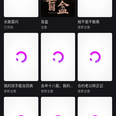
长歌莫问
盲盒
她不是不敢离
长歌莫问
盲盒
她不是不敢离
已完结
全集
更新全集
蔡正杰
杨子菲
未知
王晓蒙＆许明铮
王坤炎
剧情简介暂缺，敬
暂无内容
千年前，雍国泥塑
请期待
世家楚门因进贡的
“十二生肖”离奇流
血炸裂，惨遭满门
流放，楚父以死鸣
冤。楚家大小姐楚
梓鸢带着滔天恨
意，在屠刀落地的
瞬间，灵魂跨越千
我的双手能治百病
含辛十八载，我的婆家全是假的
合约老公转正记
我的双手能治百病
含辛十八载，我的婆家全是假的
合约老公转正记
年，附身到了与她
更新全集
更新全集
更新全集
胡文飞＆朱梦茹
张耀尹＆伍京隽
姜恺琳＆王厂
容貌一模一样的女
大学生——楚长歌
暂无内容
暂无内容
暂无内容
的身上。