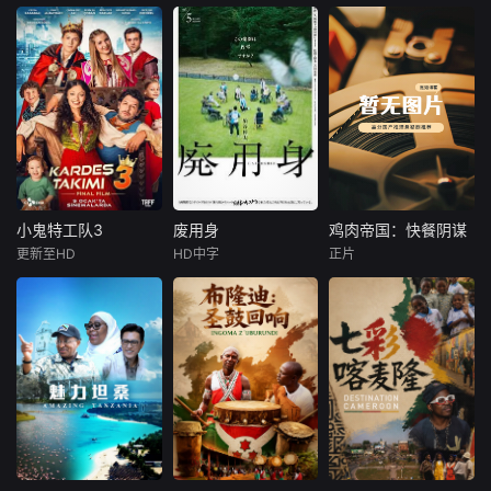
的人为诡计，勇于
的人为诡计，勇于
王品一
盛少
姜超
向封建传统宣战，
向封建传统宣战，
敢于
敢于
1938年，高胜
患有妄想症的警察
于荣光石兆琪对决
男新婚之日，丈夫
张天盛遇上一起离
被日军残害，父辈
奇的神像杀人事
亦遭屠戮。她举枪
件，勘案过程中，
聚义，屡袭敌寇威
牵引出“婴胎报
震四方，后得八路
仇”，“娘娘索命”等
军指点决心投身革
一连串妖异事件，
命。日军欲诱杀高
张天盛虽被种种诡
胜男，她孤身赴战
怪幻象阻碍，却坚
小鬼特工队3
废用身
鸡肉帝国：快餐阴谋
小鬼特工队3
废用身
鸡肉帝国：快餐阴谋
舍命换乡亲周全。
信这是藏在迷信后
更新至HD
HD中字
正片
Ceyda
染谷将太
莫·吉里根
千钧一发间，八路
的人为诡计，勇于
Kasabalı
北村有起哉
军突袭而至全歼敌
向封建传统宣战，
暂无内容
费拉特·阿尔拜伦
泷内公美
寇，
敢于破除
讲述了阿斯勒和塞
本作描绘了一
尔坎在休产假期间
名医生，因一种围
接到紧急电话，被
绕“废用身”——因
迫穿越时空，带着
瘫痪等原因已无恢
孩子们踏上迄今为
复可能的四肢——
止最具挑战性的任
的治疗方法，而一
务。
步步踏入在追求理