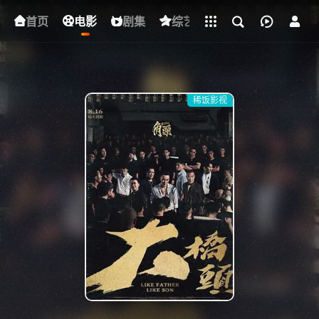
立即登录
首页
电影
下载客户端
剧集
综艺
动漫
短剧
稀饭影视
{if condition="$obj.vod_points