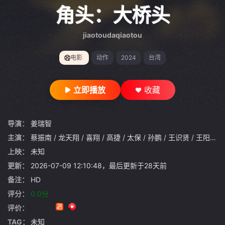
gt 0"}
角头：大桥头
jiaotoudaqiaotou
电影
动作
2024
台湾
立即播放
收藏
导演：
姜瑞智
主演：
蔡振南
/
龙天翔
/
喜翔
/
高捷
/
太保
/
孙鹏
/
王识贤
/
王阳明
/
上映：
未知
更新：
2026-07-09 12:10:48，最后更新于28天前
备注：
HD
评分：
0.0分
评价：
TAG：
未知