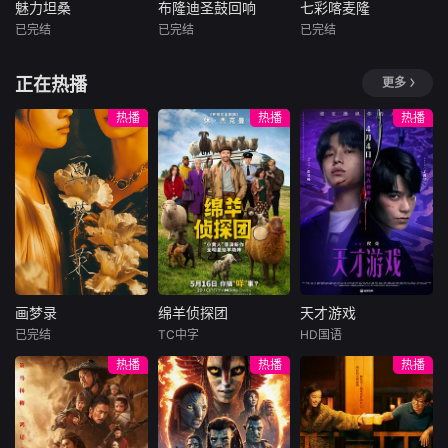
想的理性与疯狂之
魅力坦桑
布隆迪圣鼓回响
七彩喀麦隆
魅力坦桑
布隆迪圣鼓回响
七彩喀麦隆
间摇摆的危险领
已完结
已完结
已完结
未知
未知
未知
域。在某座城镇的
日间照护中心里，
本纪录片全面展示
布隆迪是非洲大湖
喀麦隆素有&amp;q
正在热播
更多
一种突破性的疗法
坦桑尼亚自然风
地区的一颗文化明
uot;非洲缩影&am
在老年人
光、野生动物资源
珠，其传统鼓乐被
p;quot;之称，从热
热播
热播
热播
及人文风情。
誉为国家精神的象
带雨林到稀树草
征。布隆迪传统鼓
原，从火山地貌到
表演已被列入联合
海岸线，这片土地
国非物质文化遗产
上汇聚了非洲大陆
名录，承载着深厚
最具代表性的自然
的历史底蕴与民族
与人文景观。本片
精神。本片聚焦布
深入喀麦隆的街头
隆迪最具代表性的
巷尾与社区生活，
传统鼓表演，通过
以镜头捕捉当地人
画梦录
绵羊侦探团
天才游戏
震撼人心
民的真实面貌——
画梦录
绵羊侦探团
天才游戏
从传统服饰
已完结
TC中字
HD国语
代露娃
唐诗逸
休·杰克曼
彭昱畅
丁禹兮
热播
热播
热播
林柏叡
尼可拉斯·博朗
李蔓瑄
尼古拉斯·加利齐纳
民国的上海滩，身
穷途末路的天才少
怀绝技的孤女画师
牧羊人乔治
年刘全龙（彭昱畅
许雁真，意外与身
（休·杰克曼饰）最
饰），被偏执富家