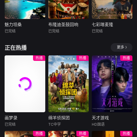
孩子们踏上迄今为
复可能的四肢——
止最具挑战性的任
的治疗方法，而一
务。
步步踏入在追求理
想的理性与疯狂之
魅力坦桑
布隆迪圣鼓回响
七彩喀麦隆
魅力坦桑
布隆迪圣鼓回响
七彩喀麦隆
间摇摆的危险领
已完结
已完结
已完结
未知
未知
未知
域。在某座城镇的
日间照护中心里，
本纪录片全面展示
布隆迪是非洲大湖
喀麦隆素有&amp;q
正在热播
更多
一种突破性的疗法
坦桑尼亚自然风
地区的一颗文化明
uot;非洲缩影&am
在老年人
光、野生动物资源
珠，其传统鼓乐被
p;quot;之称，从热
热播
热播
热播
及人文风情。
誉为国家精神的象
带雨林到稀树草
征。布隆迪传统鼓
原，从火山地貌到
表演已被列入联合
海岸线，这片土地
国非物质文化遗产
上汇聚了非洲大陆
名录，承载着深厚
最具代表性的自然
的历史底蕴与民族
与人文景观。本片
精神。本片聚焦布
深入喀麦隆的街头
隆迪最具代表性的
巷尾与社区生活，
传统鼓表演，通过
以镜头捕捉当地人
画梦录
绵羊侦探团
天才游戏
震撼人心
民的真实面貌——
画梦录
绵羊侦探团
天才游戏
从传统服饰
已完结
TC中字
HD国语
代露娃
唐诗逸
休·杰克曼
彭昱畅
丁禹兮
热播
热播
热播
林柏叡
尼可拉斯·博朗
李蔓瑄