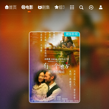
立即登录
首页
电影
下载客户端
剧集
综艺
动漫
短剧
稀饭影视
{if condition="$obj.vod_points