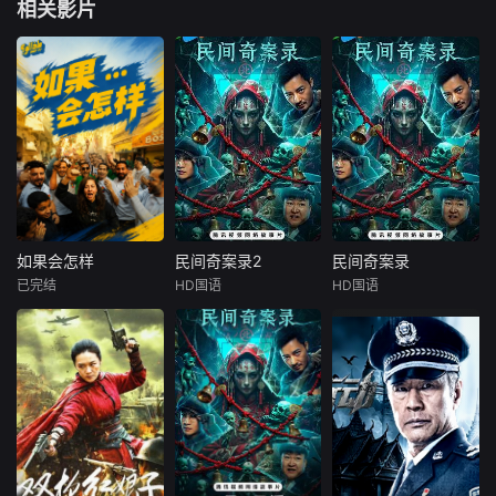
相关影片
如果会怎样
民间奇案录2
民间奇案录
如果会怎样
民间奇案录2
民间奇案录
已完结
HD国语
HD国语
未知
古斌
盛少
古斌
盛少
张雪菡
张雪菡
内容涵盖多个主
题，包括政治、文
患有妄想症的
患有妄想症的
化、社会、经济和
警察张天盛遇上一
警察张天盛遇上一
艺术等领域；通过 I
起离奇的神像杀人
起离奇的神像杀人
nstagram 和 Face
事件，勘案过程
事件，勘案过程
book 平台，以“如
中，牵引出“婴胎报
中，牵引出“婴胎报
果……会怎样（Wh
仇”，“娘娘索命”等
仇”，“娘娘索命”等
at If）”为主题进行
一连串妖异事件，
一连串妖异事件，