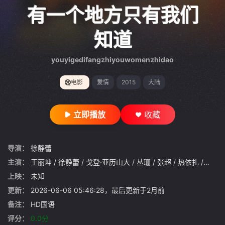
gt 0"}
有一个地方只有我们
知道
youyigedifangzhiyouwomenzhidao
电影
爱情
2015
大陆
立即播放
收藏
导演：
徐静蕾
主演：
王丽坤
/
徐静蕾
/
戈登·亚历山大
/
丛珊
/
张超
/
热依扎
/
蔡书
上映：
未知
更新：
2026-06-06 05:46:28，最后更新于2月前
备注：
HD国语
评分：
0.0分