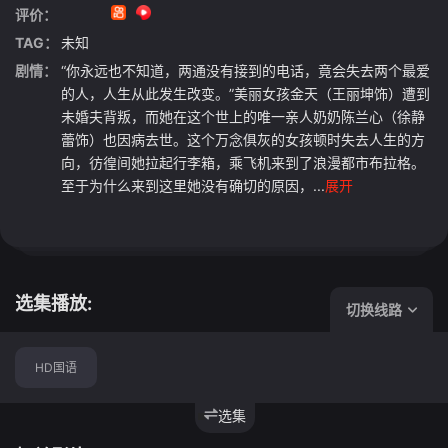
评价：
TAG：
未知
剧情：
“你永远也不知道，两通没有接到的电话，竟会失去两个最爱
的人，人生从此发生改变。”美丽女孩金天（王丽坤饰）遭到
未婚夫背叛，而她在这个世上的唯一亲人奶奶陈兰心（徐静
蕾饰）也因病去世。这个万念俱灰的女孩顿时失去人生的方
向，彷徨间她拉起行李箱，乘飞机来到了浪漫都市布拉格。
至于为什么来到这里她没有确切的原因，...
展开
选集播放:
切换线路
HD国语
选集