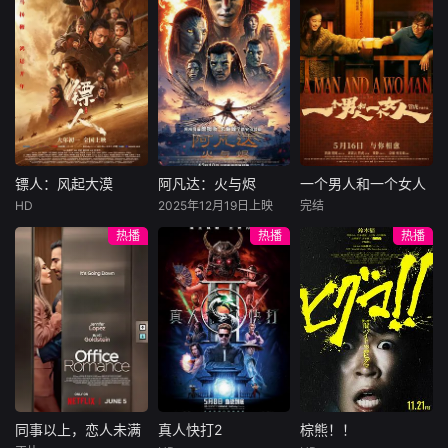
尼古拉斯·加利齐纳
民国的上海滩，身
穷途末路的天才少
怀绝技的孤女画师
牧羊人乔治
年刘全龙（彭昱畅
许雁真，意外与身
（休·杰克曼饰）最
饰），被偏执富家
陷危局的融汇银行
爱给羊群读侦探小
公子陈伦（丁禹兮
总账姜心羽产生交
说，没想到自己有
饰）选中，被迫踏
集。姜心羽遭人陷
一天会离奇死亡。
入一场为他量身打
害，只得与许雁真
他留下的3000万
造的“换命游戏”。
结盟，彼时银行欲
巨额遗产，让每个
豪华别墅、名车名
将国宝名画低价卖
人貌似都有犯罪动
表、神秘女友全部
镖人：风起大漠
阿凡达：火与烬
一个男人和一个女人
镖人：风起大漠
阿凡达：火与烬
一个男人和一个女人
给外国人，许雁真
机。警察毫无头绪
备齐，在陈伦的精
HD
2025年12月19日上映
完结
吴京
谢霆锋
萨姆·沃辛顿
黄渤
倪妮
凭借自身精湛画技
之时，羊群们决定
心打造下，刘全龙
热播
热播
热播
于适
佐伊·索尔达娜
周汉宁
仿造名画、偷天换
“不务正业”迈出牧
瞬间拥有顶配人
西格妮·韦弗
日。几经波折，两
场，追查牧羊人“躺
生。
大漠之上，镖人、
男人（黄渤
人联手在各方势力
平
官府、西域五大家
影片聚焦杰克·萨利
饰）和女人（倪妮
的夹缝间巧妙周
族等多方势力盘根
与奈蒂莉一家的命
饰）飞机同时落
旋，共历险阻，破
错节、暗潮涌动。
运起伏，在前作的
地，入住同一家酒
解重重困境。
“天字第二号逃犯”
情感余波之上，深
店，成为一墙之隔
刀马接下特殊押镖
刻描绘一个家族在
的邻居。不够隔音
任务，和同伴一起
战火中如何成长、
的房间暴露了男人
从西域护镖远赴长
并共同守护血脉相
和女人因生活暂停
安。不料，他们的
连的情感纽带的历
陷入的困境，健
同事以上，恋人未满
真人快打2
棕熊！！
同事以上，恋人未满
真人快打2
棕熊！！