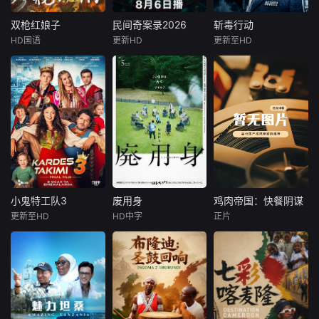
表达。其风格轻松
张天盛虽被种种诡
张天盛虽被种种诡
幽默，以寓教于乐
怪幻象阻碍，却坚
怪幻象阻碍，却坚
双枪红娘子
民间奇案录2026
斩毒行动
双枪红娘子
民间奇案录2026
斩毒行动
的方式传
信这是藏在迷信后
信这是藏在迷信后
HD国语
更新HD
更新至HD
刘姝彤
文祈
古斌
张雪菡
石兆琪
于荣光
的人为诡计，勇于
的人为诡计，勇于
王品一
盛少
姜超
向封建传统宣战，
向封建传统宣战，
敢于
敢于
1938年，高胜
患有妄想症的警察
于荣光石兆琪对决
男新婚之日，丈夫
张天盛遇上一起离
被日军残害，父辈
奇的神像杀人事
亦遭屠戮。她举枪
件，勘案过程中，
聚义，屡袭敌寇威
牵引出“婴胎报
震四方，后得八路
仇”，“娘娘索命”等
军指点决心投身革
一连串妖异事件，
命。日军欲诱杀高
张天盛虽被种种诡
胜男，她孤身赴战
怪幻象阻碍，却坚
小鬼特工队3
废用身
鸡肉帝国：快餐阴谋
小鬼特工队3
废用身
鸡肉帝国：快餐阴谋
舍命换乡亲周全。
信这是藏在迷信后
更新至HD
HD中字
正片
Ceyda
染谷将太
莫·吉里根
千钧一发间，八路
的人为诡计，勇于
Kasabalı
北村有起哉
军突袭而至全歼敌
向封建传统宣战，
暂无内容
费拉特·阿尔拜伦
泷内公美
寇，
敢于破除
讲述了阿斯勒和塞
本作描绘了一
尔坎在休产假期间
名医生，因一种围
接到紧急电话，被
绕“废用身”——因
迫穿越时空，带着
瘫痪等原因已无恢