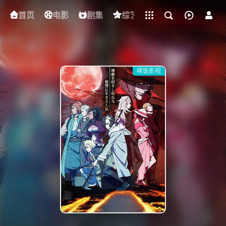
立即登录
首页
电影
下载客户端
剧集
综艺
动漫
短剧
稀饭影视
{if condition="$obj.vod_points