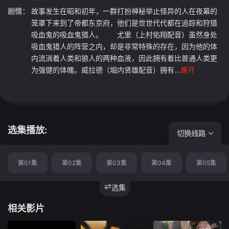
剧情：
故事发生在昭和初年，一群打扮神秘举止怪异的人在夜幕的
笼罩下来到了帝都东京府，他们是世世代代都在追踪和狩猎
吸血鬼的吸血鬼猎人。 尤里（上村佑翔配音）虽然身处
吸血鬼猎人的阵营之内，却是非常特殊的存在，因为他的体
内流淌着人类和狼人的两种血液，因此拥有着比普通人类更
为强健的体魄。威拉德（堀内贤雄配音）拥有...
展开
选集播放:
切换线路
第01集
第02集
第03集
第04集
第05集
选集
相关影片