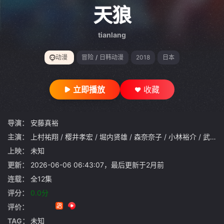
gt 0"}
天狼
tianlang
动漫
冒险
/
日韩动漫
2018
日本
立即播放
收藏
导演：
安藤真裕
主演：
上村祐翔
/
樱井孝宏
/
堀内贤雄
/
森奈奈子
/
小林裕介
/
武内骏辅
上映：
未知
更新：
2026-06-06 06:43:07，最后更新于2月前
连载：
全12集
评分：
0.0分
评价：
TAG：
未知