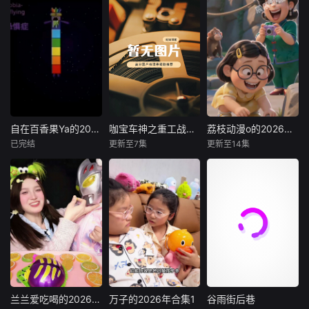
自在百香果Ya的2026年合集
咖宝车神之重工战队音频版
荔枝动漫o的2026年合集3
自在百香果Ya的2026年合集
咖宝车神之重工战队音频版
荔枝动漫o的2026年合集3
已完结
更新至7集
更新至14集
未知
未知
未知
暂无内容
【该节目为音频】
暂无内容
平凡的小学生田小
咖有着跟大多数男
孩非常相似的经
历。由于父母忙于
工作、无暇陪伴，
小咖发现了神奇的
朋友咖宝车神。咖
宝车神是来自未来
的秘密朋友，他们
兰兰爱吃喝的2026年合集2
万⁣子的2026年合集1
谷雨街后巷
兰兰爱吃喝的2026年合集2
万⁣子的2026年合集1
谷雨街后巷