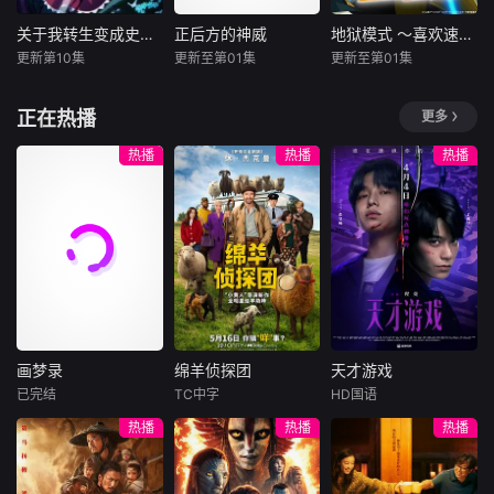
妖邪。十年蛰伏苦
漫画都是虚构，在
只有以“盲饮”方式
修，他困于初境寸
没收漫画后，手岛
猜中他指定的十二
关于我转生变成史莱姆这档事第四季
正后方的神威
地狱模式 ～喜欢速通游戏的玩家在废设定异世界无双～ 第二季
关于我转生变成史莱姆这档事第四季
正后方的神威
地狱模式 ～喜欢速通游戏的玩家在废设定异世界无双～ 第二季
步难行，一朝契机
指出漫画产业遭逢
瓶顶级葡萄酒（“十
更新第10集
更新至第01集
更新至第01集
冈咲美保
杉田智和
田村睦心
重启系统，携妹妹
的困境，但安海表
二使徒”）以及第十
丰口惠美
碧乃梨心
饭冢麻结
路冬梨下山寻灵草
示自己确实按照漫
三瓶梦幻之酒（“神
正在热播
更多
前野智昭
市道真央
畠中祐
破境。途中
画中描述的方式交
之雫”）的酒名
到朋友。之后安海
举办开国祭并
能看见幽灵的平凡
在无名网络游戏的
热播
热播
热播
得知 ☆野0 将推出
与各国缔结邦交的
女高中生·志津香，
世界中，转生到最
续作，便独自到 C
魔国联邦，开始朝
利用容易吸引幽灵
高难度“地狱模式”
omike 购买新作，
着实现人类与魔物
的特殊体质，从旁
的前废人玩家少年
发现 ☆野0 即是手
能够共同生活的世
协助知名灵能力者·
亚莲。没有攻略
岛老师，便恳请他
界「人魔共荣圈」
神威除灵。 拥
本，没有论坛。连
教自己画漫画。
迈进。跨越种族之
有压倒性灵力的神
练级都是赌上性命
间的隔阂，携手走
威，除灵方式却是
——面对如此绝望
向繁荣的魔国联
前所未见的——
的环境，他身为玩
邦。然而，在这背
“以高超性爱技巧
家的本能却为之雀
画梦录
绵羊侦探团
天才游戏
后，也有人将魔王
让幽灵们爽到升
跃。 凭借转生时获
画梦录
绵羊侦探团
天才游戏
利姆路的崛起视为
天！！！！！”
得的独一无二且充
已完结
TC中字
HD国语
代露娃
唐诗逸
休·杰克曼
彭昱畅
丁禹兮
危险。其中
满谜团的才能“召唤
热播
热播
热播
林柏叡
尼可拉斯·博朗
李蔓瑄
士”的能力，以及前
尼古拉斯·加利齐纳
世的知识，一次次
民国的上海滩，身
穷途末路的天才少
突破死线的亚莲，
怀绝技的孤女画师
牧羊人乔治
年刘全龙（彭昱畅