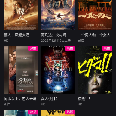
虽出身农奴，却得
许雁真，意外与身
（休·杰克曼饰）最
饰），被偏执富家
以成为贵族格兰威
陷危局的融汇银行
爱给羊群读侦探小
公子陈伦（丁禹兮
尔家的“客人”。 而
总账姜心羽产生交
说，没想到自己有
饰）选中，被迫踏
新的舞台——拉塔
集。姜心羽遭人陷
一天会离奇死亡。
入一场为他量身打
什王国学园都市。
害，只得与许雁真
他留下的3000万
造的“换命游戏”。
在学园中等待着的
结盟，彼时银行欲
巨额遗产，让每个
豪华别墅、名车名
是新的伙伴、与人
将国宝名画低价卖
人貌似都有犯罪动
表、神秘女友全部
镖人：风起大漠
阿凡达：火与烬
一个男人和一个女人
镖人：风起大漠
阿凡达：火与烬
一个男人和一个女人
类最强勇者赫米奥
给外国人，许雁真
机。警察毫无头绪
备齐，在陈伦的精
HD
2025年12月19日上映
完结
斯的相遇，以及梦
吴京
谢霆锋
萨姆·沃辛顿
黄渤
倪妮
凭借自身精湛画技
之时，羊群们决定
心打造下，刘全龙
热播
热播
热播
寐以求的组队攻略
于适
佐伊·索尔达娜
周汉宁
仿造名画、偷天换
“不务正业”迈出牧
瞬间拥有顶配人
地下城……等等。
西格妮·韦弗
日。几经波折，两
场，追查牧羊人“躺
生。
大漠之上，镖人、
男人（黄渤
然而这个世界无论
人联手在各方势力
平
官府、西域五大家
影片聚焦杰克·萨利
饰）和女人（倪妮
走到哪里都是“地狱
的夹缝间巧妙周
族等多方势力盘根
与奈蒂莉一家的命
饰）飞机同时落
模式”。在新的舞台
旋，共历险阻，破
错节、暗潮涌动。
运起伏，在前作的
地，入住同一家酒
上，前废人玩家
解重重困境。
“天字第二号逃犯”
情感余波之上，深
店，成为一墙之隔
刀马接下特殊押镖
刻描绘一个家族在
的邻居。不够隔音
任务，和同伴一起
战火中如何成长、
的房间暴露了男人
从西域护镖远赴长
并共同守护血脉相
和女人因生活暂停
安。不料，他们的
连的情感纽带的历
陷入的困境，健
同事以上，恋人未满
真人快打2
棕熊！！
同事以上，恋人未满
真人快打2
棕熊！！
护送对象竟是“天字
程，从而将故事推
康、家庭、婚姻、
正片
HD
HD
詹妮弗·洛佩兹
卡尔·厄本
铃木福
第一号逃犯”知世
向更具张力的全新
经济......成年人的生
热播
热播
布雷特·戈德斯坦
阿德莱恩·鲁道夫
郎……天下熙熙皆
维度。此外，潘多
活里从来没有“容
暂无内容