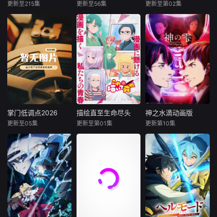
有着日常生活中常
更新至215集
更新至56集
更新至第02集
未知
未知
未知
见的汽车形态，又
能在需要时变身成
暂无内容
暂无内容
在时空的交错点开
机器人，陪伴小咖
着一间酒馆——谷
度过有趣又难忘的
雨街后巷。无论城
每一天，又时常保
市的角落，还是繁
护着小咖和他的家
星坠落的荒漠，穿
人朋友，帮助小咖
过现实的迷宫，欢
解决各种各样的难
迎光临“谷雨街后
题。
巷”。在这有着无尽
时间的酒馆里，点
杯梦，邂逅形形色
掌门低调点2026
描绘直至生命尽头
神之水滴动画版
掌门低调点2026
描绘直至生命尽头
神之水滴动画版
色的客人吧。看水
更新至05集
更新至第01集
更新第10集
宁冀荣
子兮
关根明良
龟梨和也
豚系少年小默剥开
三方方
早见沙织
佐藤拓也
执念的
仁见纱绫
内田真礼
大雪覆门，妖修
突袭，屠尽墨门，
女高中生安海相非
世界顶级葡萄酒评
少年路朝歌痛失至
常喜欢看漫画，尤
论家神咲丰多香去
亲，绝境之中觉醒
其是 ☆野0 的《机
世以后，留下了价
绑定逆天系统，靠
器太与狸太》。国
值20亿日圆的丰厚
水系启灵死里逃
文老师手岛斥责她
遗产和一封遗书。
生，立誓肃清世间
是浪费生命、声称
在遗书中他宣布，