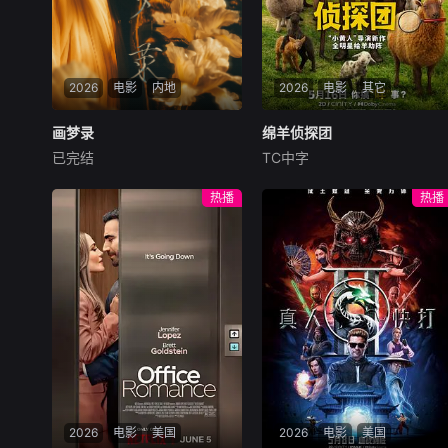
超级英雄——“钢铁侠”、“雷
神” 、“美国队长”、“绿巨人”
、“黑寡妇”和“鹰眼”组成的 “复
仇者联盟”应运而生。他们各
2026
电影
内地
2026
电影
其它
显神通，团结一心，终于战胜
了邪恶势力，保证了地球的安
画梦录
画梦录
绵羊侦探团
绵羊侦探团
全。
已完结
TC中字
代露娃
唐诗逸
林柏叡
休·杰克曼
尼可拉斯·博朗
尼古拉斯·加利齐纳
民国的上海滩，身怀绝技的孤
热播
热播
女画师许雁真，意外与身陷危
牧羊人乔治（休·杰克曼
局的融汇银行总账姜心羽产生
饰）最爱给羊群读侦探小说，
交集。姜心羽遭人陷害，只得
没想到自己有一天会离奇死
与许雁真结盟，彼时银行欲将
亡。他留下的3000万巨额遗
国宝名画低价卖给外国人，许
产，让每个人貌似都有犯罪动
雁真凭借自身精湛画技仿造名
机。警察毫无头绪之时，羊群
画、偷天换日。几经波折，两
们决定“不务正业”迈出牧场，
人联手在各方势力的夹缝间巧
追查牧羊人“躺平
妙周旋，共历险阻，破解重重
困境。
2026
电影
美国
2026
电影
美国