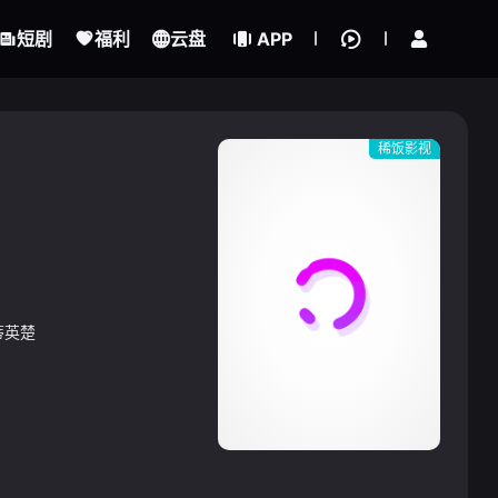
立即登录
短剧
福利
云盘
APP
我的观影记录
稀饭影视
蒂英楚
{if condition="$obj.vod_points
gt 0"}