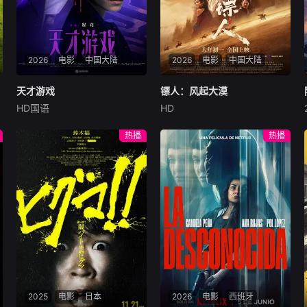
2026
电影
中国大陆
2026
电影
中国大陆
天才游戏
天才游戏
镖人：风起大漠
镖人：风起大漠
HD国语
HD
彭昱畅
丁禹兮
李蔓瑄
吴京
谢霆锋
于适
穷途末路的天才少年刘全龙
大漠之上，镖人、官府、西域
热播
热播
（彭昱畅 饰），被偏执富家公
五大家族等多方势力盘根错
子陈伦（丁禹兮 饰）选中，被
节、暗潮涌动。“天字第二号
迫踏入一场为他量身打造的
逃犯”刀马接下特殊押镖任
“换命游戏”。豪华别墅、名车
务，和同伴一起从西域护镖远
名表、神秘女友全部备齐，在
赴长安。不料，他们的护送对
陈伦的精心打造下，刘全龙瞬
象竟是“天字第一号逃犯”知世
间拥有顶配人生。
郎……天下熙熙皆为利来，各
方势力闻风入局，抢镖厮杀接
连上演……
2025
电影
日本
2026
电影
西班牙