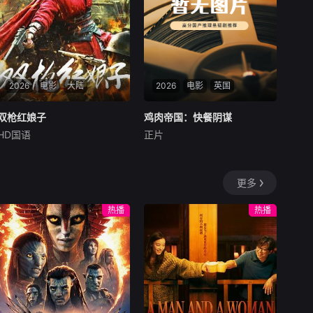
名行愚昧统治，以活人献祭暂
息水怪，却埋下更深祸根。连
年暴雨与人为侵扰激怒水猴
子，袭击频发。当香兰之弟被
食、其父莫叔反抗被杀，香兰
决意以身献祭复仇。水生幡然
觉醒，不再逃避，联合青年村
2026
电影
大陆
2026
电影
英国
民布设机关陷阱，假借献祭诱
敌。恶战后水怪被擒，却于庆
双枪红娘子
双枪红娘子
鸡肉帝国：快餐阴谋
鸡肉帝国：快餐阴谋
功夜破笼而出，血洗村庄，三
HD国语
正片
刘姝彤
文祈
王品一
莫·吉里根
叔公亦命丧其口。村民终于醒
悟：迷信退让换不来平安。水
1938年，高胜男新婚之
暂无内容
生断发持叉，率众设伏，以智
日，丈夫被日军残害，父辈亦
更多
慧与血勇将水怪斩杀
遭屠戮。她举枪聚义，屡袭敌
寇威震四方，后得八路军指点
热播
热播
决心投身革命。日军欲诱杀高
胜男，她孤身赴战舍命换乡亲
周全。千钧一发间，八路军突
袭而至全歼敌寇，