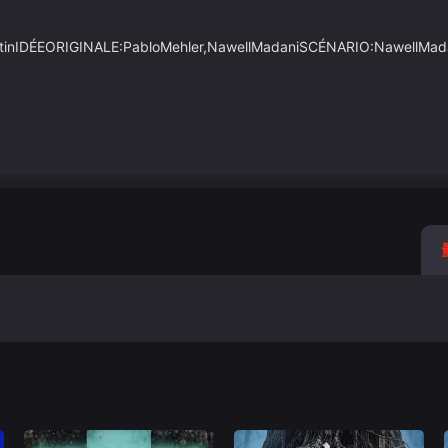
stinIDÉEORIGINALE:PabloMehler,NawellMadaniSCÉNARIO:NawellMa