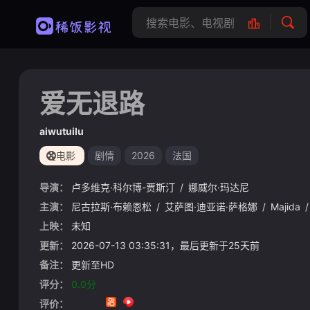
爱无退路
aiwutuilu
电影
剧情
2026
法国
导演：
卢多维克·科尔博-贾斯汀
/
娜威尔·玛达尼
主演：
尼古拉斯·布赖恩松
/
艾萨图·迪亚诺·萨格娜
/
Majida
/
上映：
未知
更新：
2026-07-13 03:35:31，最后更新于25天前
备注：
更新至HD
评分：
0.0分
评价：