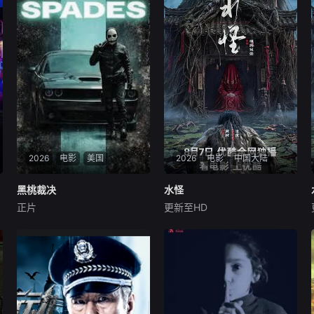
2026
电影
美国
2026
电影
中国大陆
黑桃裁决
黑桃裁决
水怪
水怪
正片
更新至HD
约翰尼·永·博斯
杰森·纳维
未知
岛本信明
民国年间，与世隔绝的怪水村
身负战争创伤的老兵詹姆斯·毕
被湖中“水猴子”所扰。此物实
肖普警探，正努力回归正常生
为濒危水栖人猿，能模仿人言
活，却不料一系列残忍的私刑
诱杀村民。少年水生幼年目睹
谋杀案席卷全城。每个犯罪现
父亲惨死其手，自此深陷恐
场都留下了同样的诡异印记：
惧。村中长老三叔公借祭祀之