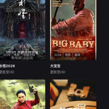
2026
电影
中国大陆
2026
电影
美国
水怪2026
水怪2026
大宝宝
大宝宝
更新至HD
更新至HD
未知
布兰登·斯考特
克里斯·福克斯
Adam
民国年间，与世隔绝的怪水村
,
被湖中“水猴子”所扰。此物实
为濒危水栖人猿，能模仿人言
诱杀村民。少年水生幼年目睹
父亲惨死其手，自此深陷恐
惧。村中长老三叔公借祭祀之