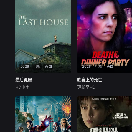
2026
电影
英国
2026
电影
美国
最后孤屋
最后孤屋
晚宴上的死亡
晚宴上的死亡
HD中字
更新至HD
格蕾塔·李
瓦格纳·马拉
Candice
Lidstone
西德·爱德华兹
卡梅伦·布罗德
一个普通的一家四口突遭
一名心理学明星学生在一次教
诡异变故，被困在自家房屋中
师派对上死亡后，安德莉亚·吉
超过1000天无法出门。在资
布斯和她的儿子伊桑被卷入了
源消耗殆尽与未知神秘威胁的
著名教授艾伦·杰克逊的危险操
双重逼迫下，一家人必须想方
纵之中——一个不惜一切代价