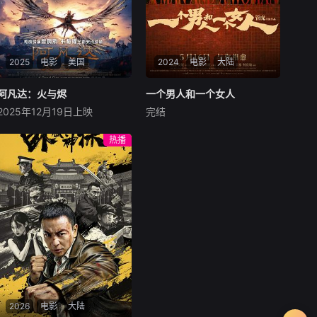
2025
电影
美国
2024
电影
大陆
阿凡达：火与烬
阿凡达：火与烬
一个男人和一个女人
一个男人和一个女人
2025年12月19日上映
完结
萨姆·沃辛顿
佐伊·索尔达娜
黄渤
倪妮
周汉宁
西格妮·韦弗
男人（黄渤饰）和女人
热播
影片聚焦杰克·萨利与奈蒂莉一
（倪妮饰）飞机同时落地，入
家的命运起伏，在前作的情感
住同一家酒店，成为一墙之隔
余波之上，深刻描绘一个家族
的邻居。不够隔音的房间暴露
在战火中如何成长、并共同守
了男人和女人因生活暂停陷入
护血脉相连的情感纽带的历
的困境，健康、家庭、婚姻、
程，从而将故事推向更具张力
经济......成年人的生活里从来
的全新维度。此外，潘多拉的
没有“容易”
全新领域也即将揭晓
2026
电影
大陆