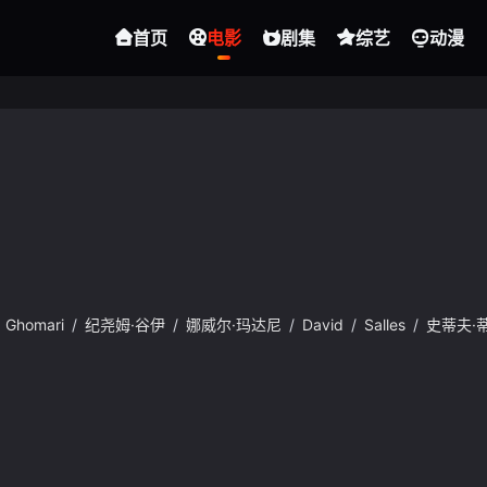
首页
电影
剧集
综艺
动漫
Ghomari
/
纪尧姆·谷伊
/
娜威尔·玛达尼
/
David
/
Salles
/
史蒂夫·