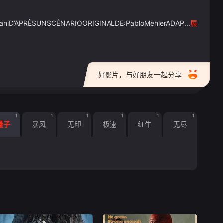
daniD’APRÈSUNSCÉNARIOORIGINALDE:PabloMehlerADAP...
展
好影片，与好朋友一起分享
1
1
1
1
1
1
量子
暴风
无印
极速
红牛
无尽