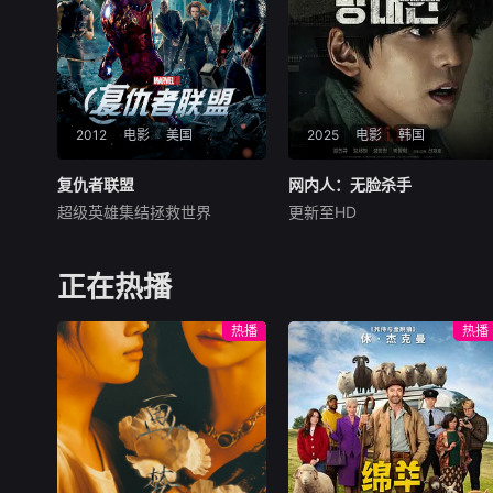
设法联手求生，打破这间禁锢
掩盖真相的人。
生命的困局。
2012
电影
美国
2025
电影
韩国
复仇者联盟
复仇者联盟
网内人：无脸杀手
网内人：无脸杀手
超级英雄集结拯救世界
更新至HD
小罗伯特·唐尼
克里斯·埃文斯
金旻奎
姜瑞夏
斯嘉丽·约翰逊
该片改编自香港推理小说家陈
一股突如其来的强大邪恶势力
浩基的知名小说《网内人》，
正在热播
对地球造成致命威胁，没有任
讲述了私家侦探与委托人联手
何一个超级英雄能够单独抵
追查网络杀手的故事。
热播
热播
挡。长期致力于保护全球安危
的神盾局（SHIELD）感到措
手不及，其指挥官“独眼侠”尼
克-法瑞意识到他必须创建一
个“史上最强”的联盟组织，云
集各方超级英雄一起发威，才
能拯救世界于水深火热，抵御
黑暗势力的侵袭。于是由六大