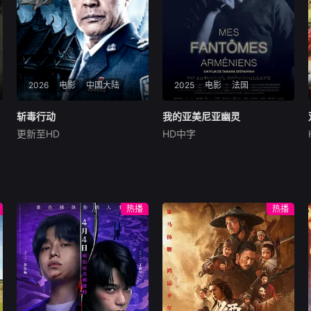
一张印有骷髅头的黑桃扑克
名行愚昧统治，以活人献祭暂
牌。毕肖普的女儿失踪后，他
息水怪，却埋下更深祸根。连
发现一个贩卖人口的
年暴雨与人为侵扰激怒水猴
子，袭击频发。当香兰之弟被
食、其父莫叔反抗被杀，香兰
决意以身献祭复仇。水生幡然
2026
电影
中国大陆
觉醒，不再逃避，联合青年村
2025
电影
法国
民布设机关陷阱，假借献祭诱
敌。恶战后水怪被擒，却于庆
斩毒行动
斩毒行动
我的亚美尼亚幽灵
我的亚美尼亚幽灵
功夜破笼而出，血洗村庄，三
更新至HD
HD中字
石兆琪
于荣光
姜超
Vigen
Stepanyan
叔公亦命丧其口。村民终于醒
悟：迷信退让换不来平安。水
于荣光石兆琪对决
这是一封献给塔玛拉父亲
生断发持叉，率众设伏，以智
的温柔追思信，她的父亲曾是
慧与血勇将水怪斩杀
苏联亚美尼亚的电影演员。塔
玛拉从小就在电视上目睹了他
热播
热播
的风采，而她自己后来也成为
了一名电影制作人。影片带领
观众进行了一场迷人的梦游，
穿越亚美尼亚电影历