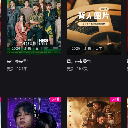
景波、徐邵梁等人临危受命，
麦香是婚前体检查出不孕症，
在太行山根据地秘密筹备冀南
从此走上虐心旅途。米良火速
银行。民间印钞手艺人张宝田
回国，麦香有苦说不出。米良
深受革命精神感召，挺身
不再相信情感，空虚
2026
剧集
台湾
2025
剧集
日本
来！金来号！
来！金来号！
风，带有香气
风，带有香气
更新至01集
更新至56集
周兴哲
袁澧林
邵雨薇
见上爱
上坂树里
水野美纪
该剧讲述周路勇（周兴哲
饰）一边努力寻找父亲死亡真
本剧以田中光著作《明治的
相，一边努力维持家族餐厅运
南丁格尔 大关和物语》为原
营的故事。改编自韩国人气网
案，取材自日本首位专业女护
热播
热播
络漫画《梨泰院Class》。
士大关和与铃木雅的真实经
历，描绘了她们推动护士注册
制度、设立派出看护妇会协助
防疫的历程。 明治18年，
日本首个护士培训学