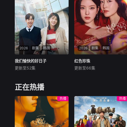
为同桌。作为社交达人的江逾
憧憬未来。为此，苏琳苦练口
白帮林知夏融入集体交到汤婷
语并争取到了英文朗诵剧中小
婷、段启言、沈负暄、金百慧
美人鱼的角色，却不想遭到同
等朋友，林知夏为表
学马娜（段钰饰）的
2026
剧集
韩国
2026
剧集
韩国
我们愉快的好日子
我们愉快的好日子
红色珍珠
红色珍珠
更新至52集
更新至66集
严贤京
尹仲勋
申正允
朴真熙
李甫姫
李元宗
暂无内容
讲述的是以虚假身份回归的两
个女人揭开隐藏在阿黛勒家的
正在热播
罪恶和真相的缜密而强烈的复
仇故事。​​​
热播
热播