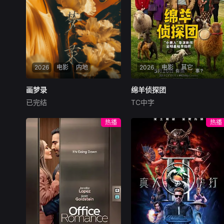
2026
电影
内地
2026
电影
其它
画梦录
画梦录
绵羊侦探团
绵羊侦探团
已完结
TC中字
代露娃
唐诗逸
林柏叡
休·杰克曼
尼可拉斯·博朗
尼古拉斯·加利齐纳
民国的上海滩，身怀绝技的孤
热播
热播
女画师许雁真，意外与身陷危
牧羊人乔治（休·杰克曼
局的融汇银行总账姜心羽产生
饰）最爱给羊群读侦探小说，
交集。姜心羽遭人陷害，只得
没想到自己有一天会离奇死
与许雁真结盟，彼时银行欲将
亡。他留下的3000万巨额遗
国宝名画低价卖给外国人，许
产，让每个人貌似都有犯罪动
雁真凭借自身精湛画技仿造名
机。警察毫无头绪之时，羊群
画、偷天换日。几经波折，两
们决定“不务正业”迈出牧场，
人联手在各方势力的夹缝间巧
追查牧羊人“躺平
妙周旋，共历险阻，破解重重
困境。