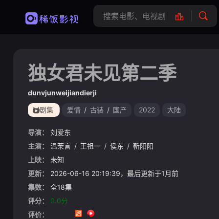
独女君未见第二季
dunvjunweijiandierji
剧集
爱情
/
古装
/
国产
2022
大陆
导演：
刘爱东
主演：
温茉言
/
王祖一
/
侯东
/
靳阳阳
上映：
未知
更新：
2026-06-16 20:19:39，最后更新于1月前
集数：
全18集
评分：
0.0分
评价：