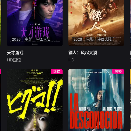
2026
电影
中国大陆
2026
电影
中国大陆
天才游戏
天才游戏
镖人：风起大漠
镖人：风起大漠
HD国语
HD
彭昱畅
丁禹兮
李蔓瑄
吴京
谢霆锋
于适
穷途末路的天才少年刘全龙
大漠之上，镖人、官府、西域
热播
热播
（彭昱畅 饰），被偏执富家公
五大家族等多方势力盘根错
子陈伦（丁禹兮 饰）选中，被
节、暗潮涌动。“天字第二号
迫踏入一场为他量身打造的
逃犯”刀马接下特殊押镖任
“换命游戏”。豪华别墅、名车
务，和同伴一起从西域护镖远
名表、神秘女友全部备齐，在
赴长安。不料，他们的护送对
陈伦的精心打造下，刘全龙瞬
象竟是“天字第一号逃犯”知世
间拥有顶配人生。
郎……天下熙熙皆为利来，各
方势力闻风入局，抢镖厮杀接
连上演……