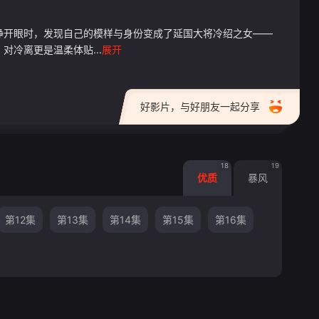
睁开眼时，发现自己的模样与身份变成了延国大将冷绍之女——
冷离更是温柔体贴...
展开
好影片，与好朋友一起分享
18
19
优质
暴风
第12集
第13集
第14集
第15集
第16集