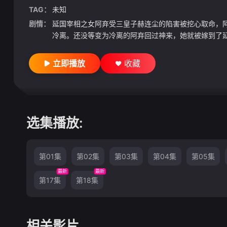
TAG：
未知
剧情：
延国宰相之女阿弃受三皇子赫连尘的陷害被挖心取命，
冷离。还没等变为冷离的阿弃回过神来，她就被嫁到了延
立即播放
收藏
选集播放:
第01集
第02集
第03集
第04集
第05集
最新
最新
第17集
第18集
相关影片