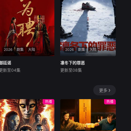
强国之路。他毅然弃政从商，
材之一——私家侦探故事。第
殚精竭虑，创办了中国第一家
二季迎来洛杉矶标志性私家侦
民营纺织企业大生纱厂。经历
探兼电影鉴赏家约翰·休格的回
集资风波等种种挫折后
归，他踏上了新案件的旅程。
休格一边继续寻找
2026
剧集
大陆
2026
剧集
大陆
御廷谣
御廷谣
凛冬下的罪恶
凛冬下的罪恶
更新至04集
更新至08集
吴谨言
陈哲远
梁永棋
张睿
吴昊宸
王大奇
改编自行烟烟的同名小
本剧讲述了90年代末，怒
说。孟廷辉，大平王朝有史以
河市刑侦支队在无普及监控、
更多
来个以女子进士科三元及第入
无DNA鉴定技术的支持下，通
翰林院的奇女子。十年前的她
过摸排、勘查等传统刑侦手
热播
热播
被他从死人堆里救出来，蓬头
段，接连破获数起重案要案的
垢面口齿不清。十年后的她才
艰难过程。案件设计采用“积
学满腹、冠盖众人，于女子进
案牵现案”模式，以粗粝的90
士科上大方异彩，成为
年代质感为基调