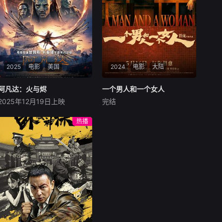
2025
电影
美国
2024
电影
大陆
阿凡达：火与烬
阿凡达：火与烬
一个男人和一个女人
一个男人和一个女人
2025年12月19日上映
完结
萨姆·沃辛顿
佐伊·索尔达娜
黄渤
倪妮
周汉宁
西格妮·韦弗
男人（黄渤饰）和女人
热播
影片聚焦杰克·萨利与奈蒂莉一
（倪妮饰）飞机同时落地，入
家的命运起伏，在前作的情感
住同一家酒店，成为一墙之隔
余波之上，深刻描绘一个家族
的邻居。不够隔音的房间暴露
在战火中如何成长、并共同守
了男人和女人因生活暂停陷入
护血脉相连的情感纽带的历
的困境，健康、家庭、婚姻、
程，从而将故事推向更具张力
经济......成年人的生活里从来
的全新维度。此外，潘多拉的
没有“容易”
全新领域也即将揭晓