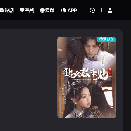
立即登录
短剧
福利
云盘
APP
稀饭影视
{if condition="$obj.vod_points
gt 0"}