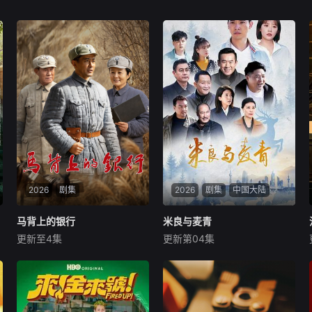
2026
剧集
2026
剧集
中国大陆
马背上的银行
马背上的银行
米良与麦青
米良与麦青
更新至4集
更新第04集
杜志国
郑卫莉
姬晓飞
来喜
瑛子
赵波
抗战时期，日伪大肆发行伪
一根网线连接了中国鹿鸣村和
钞，肆意扰乱根据地金融秩
英国牛津，麦香通过视频向米
序、掠夺战略物资。为守住敌
良宣告：婚不结了。鹿鸣村开
后经济命脉，我党革命干部高
了锅，村民大骂麦香是叛徒。