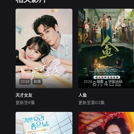
2026
剧集
2026
剧集
中国大陆
天才女友
天才女友
人鱼
人鱼
更新至6集
更新至第03集
田曦薇
胡一天
厉嘉琪
刘孜
张开泰
黄杨钿甜
天才少女林知夏性格直接、不
就读于职业中学培训部的花季
善交际，从小没有好友。考入
女生苏琳（黄杨钿甜饰），虽
省一中后，她因解题比拼与性
自小被父母忽视，在艰苦环境
格阳光的学霸江逾白相识并成
中长大，但她始终刻苦学习，