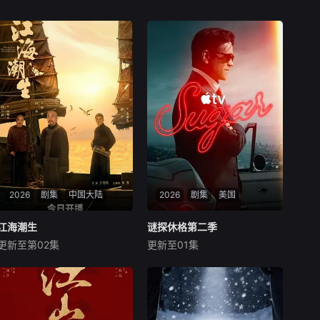
2026
剧集
中国大陆
2026
剧集
美国
江海潮生
江海潮生
谜探休格第二季
谜探休格第二季
更新至第02集
更新至01集
何冰
杨立新
郝平
科林·法瑞尔
萨莎·卡莱
托尼·达尔顿
本剧讲述了状元实业家张謇创
办大生企业，实业报国的故
《谜探休格》以当代视角
事。甲午战争后，国家蒙羞，
重新演绎了文学、电影和电视
张謇虽高中状元，却渴望寻求
史上最受欢迎且意义重大的题