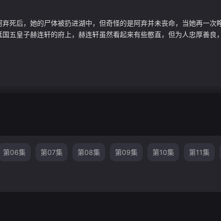
阿弃死后，她的尸体被扔进湖中，但奇怪的是阿弃并未丧命，当她再一次
国五皇子赫连轩的府上，赫连轩虽然看起来有些憨直，但为人忠厚善良，对
第06集
第07集
第08集
第09集
第10集
第11集