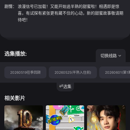
剧情：
浪漫信号已加载！又能开始追半熟的甜蜜啦！相遇即是惊
喜，有试探有紧张更有藏不住的心动，新的甜蜜故事敬请期
待吧！
选集播放:
切换线路
20260519往季回顾
20260525(半熟入住前)
20260601(第1
选集
相关影片