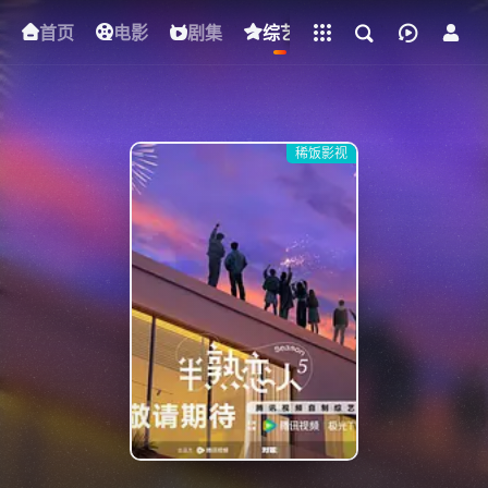
立即登录
首页
电影
下载客户端
剧集
综艺
动漫
短剧
稀饭影视
{if condition="$obj.vod_points