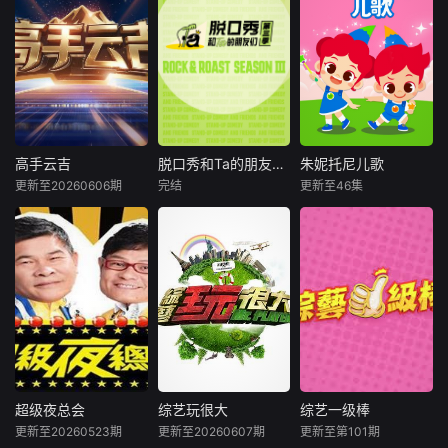
体”的女性生活观察
《国粤无双》是浙
家口述史为核心，
类真人秀，节目邀
江卫视、中央宣传
通过访谈的形式，
请处于不同年龄、
部电影卫星频道联
全媒体形态挖掘、
情感、事业和个人
合推出的节目。 该
记录、传播梅花奖
成长状态下的“中
节目每期嘉宾分组
艺术家的艺术生
女”，以她们的生活
对抗，观众现场票
涯、创作感悟、传
为“中女”样本，去
选每期“主题金
承故事，打造集史
探讨关于情感婚
曲”，最终汇编《粤
料留存、文化传
姻、家庭关系、职
无双》实体专辑，
播、艺术普及、文
高手云吉
脱口秀和Ta的朋友们第三季
朱妮托尼儿歌
高手云吉
脱口秀和Ta的朋友们第三季
朱妮托尼儿歌
场社交等深层次的
并直通国家级文艺
旅融合于一体的精
更新至20260606期
完结
更新至46集
未知
未知
未知
30 女性议题，棚
舞台。 节目计划于
品文化IP。节目填
内
2026年第二季度周
补中国戏剧史口述
节目立足于吉林振
脱口秀顶级竞演舞
有趣的节奏可以让
六黄金档在浙江卫
文献空白，构建涵
兴发展的时代大
台 年度热梗发源地
孩子们开开心心地
视、中央宣传部电
盖多个剧种、40位
局，聚焦各领域的
2026夏天准时快乐
成长，《朱妮托尼
影卫星频道播出。
艺术家的动态数据
顶尖工匠，将硬核
儿歌》让孩子们在
库，具有极高艺术
技术转化为震撼的
最新的节奏里面用
价值和史料价值。
视觉奇观，不仅呈
最轻松的方式认识
现技术之“硬”，更
世界的美好，听儿
深入挖掘工匠故事
歌、唱儿歌、跳跳
“暖”，将平凡岗位
舞，轻松掌握生活
上的奋斗升华为动
中的好习惯、颜
超级夜总会
综艺玩很大
综艺一级棒
超级夜总会
综艺玩很大
综艺一级棒
人的先锋传奇。
色、形状、大小，
更新至20260523期
更新至20260607期
更新至第101期
苗可丽
澎恰恰
吴宗宪
林柏昇
未知