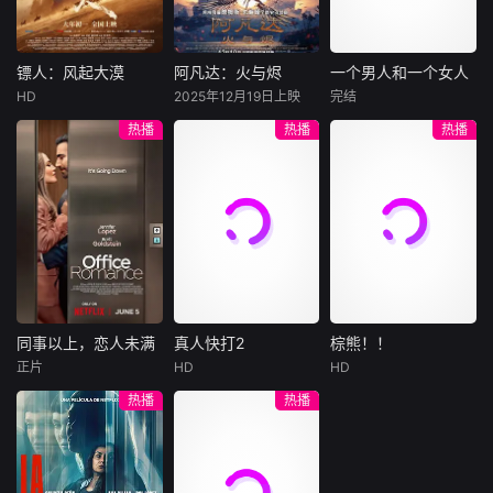
集。姜心羽遭人陷
一天会离奇死亡。
入一场为他量身打
害，只得与许雁真
他留下的3000万
造的“换命游戏”。
结盟，彼时银行欲
巨额遗产，让每个
豪华别墅、名车名
将国宝名画低价卖
人貌似都有犯罪动
表、神秘女友全部
镖人：风起大漠
阿凡达：火与烬
一个男人和一个女人
镖人：风起大漠
阿凡达：火与烬
一个男人和一个女人
给外国人，许雁真
机。警察毫无头绪
备齐，在陈伦的精
HD
2025年12月19日上映
完结
吴京
谢霆锋
萨姆·沃辛顿
黄渤
倪妮
凭借自身精湛画技
之时，羊群们决定
心打造下，刘全龙
热播
热播
热播
于适
佐伊·索尔达娜
周汉宁
仿造名画、偷天换
“不务正业”迈出牧
瞬间拥有顶配人
西格妮·韦弗
日。几经波折，两
场，追查牧羊人“躺
生。
大漠之上，镖人、
男人（黄渤
人联手在各方势力
平
官府、西域五大家
影片聚焦杰克·萨利
饰）和女人（倪妮
的夹缝间巧妙周
族等多方势力盘根
与奈蒂莉一家的命
饰）飞机同时落
旋，共历险阻，破
错节、暗潮涌动。
运起伏，在前作的
地，入住同一家酒
解重重困境。
“天字第二号逃犯”
情感余波之上，深
店，成为一墙之隔
刀马接下特殊押镖
刻描绘一个家族在
的邻居。不够隔音
任务，和同伴一起
战火中如何成长、
的房间暴露了男人
从西域护镖远赴长
并共同守护血脉相
和女人因生活暂停
安。不料，他们的
连的情感纽带的历
陷入的困境，健
同事以上，恋人未满
真人快打2
棕熊！！
同事以上，恋人未满
真人快打2
棕熊！！
护送对象竟是“天字
程，从而将故事推
康、家庭、婚姻、
正片
HD
HD
詹妮弗·洛佩兹
卡尔·厄本
铃木福
第一号逃犯”知世
向更具张力的全新
经济......成年人的生
热播
热播
布雷特·戈德斯坦
阿德莱恩·鲁道夫
郎……天下熙熙皆
维度。此外，潘多
活里从来没有“容
暂无内容
贝蒂·吉尔平
杰西卡·麦克娜美
为利来，各方势力
拉的全新领域也即
易”
闻风入局，抢镖厮
将揭晓
洛佩兹饰演的航空
过气好莱坞演
杀接连上演……
公司 和戈德斯坦饰
员强尼·凯奇（卡尔·