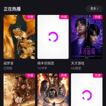
认识自然中的动
许效舜
黄鸿升
物、天气以及它们
剧情简介暂缺，敬
正在热播
更多
的生活和变化，了
剧情简介暂缺，敬
《综艺玩很大》是
请期待
解自己、表达自己
请期待
三立电视与台湾电
热播
热播
热播
的同时促进孩子们
视公司联合监制及
情绪、认知发展，
首播的外景节目，
锻炼孩子们肢体协
2014年7月19日起
调能力。
于台视主频、台视
HD台首播，2014
年7月20日起于三
立都会台首播，主
持人为吴宗宪及Ki
d。主持人之一Kid
画梦录
绵羊侦探团
天才游戏
从
画梦录
绵羊侦探团
天才游戏
已完结
TC中字
HD国语
代露娃
唐诗逸
休·杰克曼
彭昱畅
丁禹兮
热播
热播
热播
林柏叡
尼可拉斯·博朗
李蔓瑄
尼古拉斯·加利齐纳
民国的上海滩，身
穷途末路的天才少
怀绝技的孤女画师
牧羊人乔治
年刘全龙（彭昱畅
许雁真，意外与身
（休·杰克曼饰）最
饰），被偏执富家
陷危局的融汇银行
爱给羊群读侦探小
公子陈伦（丁禹兮
总账姜心羽产生交
说，没想到自己有
饰）选中，被迫踏