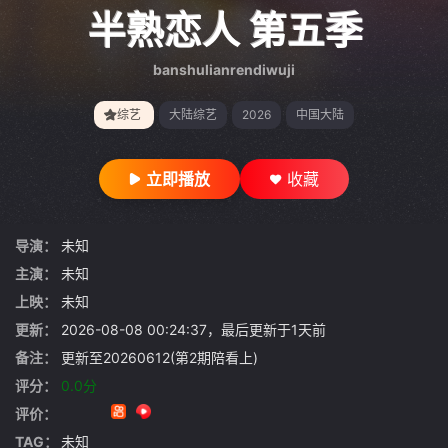
gt 0"}
半熟恋人 第五季
banshulianrendiwuji
综艺
大陆综艺
2026
中国大陆
立即播放
收藏
导演：
未知
主演：
未知
上映：
未知
更新：
2026-08-08 00:24:37，最后更新于1天前
备注：
更新至20260612(第2期陪看上)
评分：
0.0分
评价：
TAG：
未知