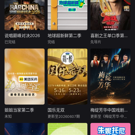
说唱巅峰对决2026
地球超新鲜第二季
喜剧之王单口季第三季
说唱巅峰对决2026
地球超新鲜第二季
喜剧之王单口季第三季
已完结
完结
先导片
严浩翔
谢帝
未知
庞博
艾热
地球团继续沿着地
节目将延续从小人
#2026爱桃综快乐
球脉络，用新鲜有
物到喜剧之王的故
不重样# #说唱十
趣的旅行方式，探
事，汇聚来自全国
周年巅峰对决#全
索全世界的同频快
各地脱口秀俱乐部
新升级归来，这次
乐。
的优秀单口喜剧演
不止比技术，更要
员和漫才组合。每
玩灵魂共振！最顶
一位“小人物”都将
的舞台 最真的故
带着真实感与鲜活
事，让每个 都成为
的生命力站上舞
年轻态度的发生
台，他们不设限不
姐姐当家第二季
国乐无双
梅绽芳华中国戏剧梅花奖艺术家口述史
姐姐当家第二季
国乐无双
梅绽芳华中国戏剧梅花奖艺术家口述史
器。十年巅峰，全
被定义，在喜剧的
未知
更新至20260607期
更新至《梅绽芳华·中国戏剧梅花奖艺术家
未知
成龙
李宇春
未知
新篇章，等你来见
世界里野蛮生长，
张杰
证！
成为独一
一档聚焦“中女群
节目以梅花奖艺术