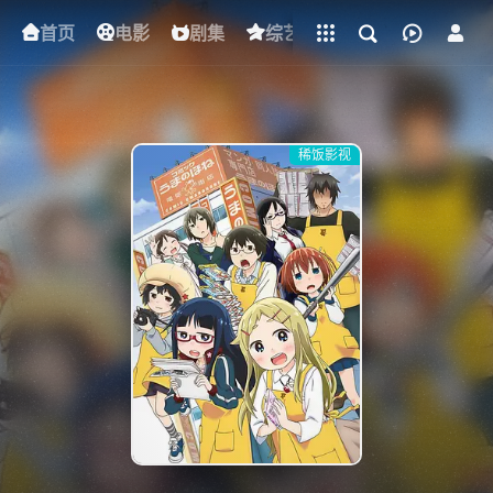
立即登录
首页
电影
下载客户端
剧集
综艺
动漫
短剧
稀饭影视
{if condition="$obj.vod_points