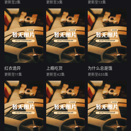
中，藏底牌，修遁
更新至2集
更新至3集
更新至13集
未知
未知
未知
术，炼丹毒，直到
有一
小伙明明是满级大
少女魂穿到了小时
苏晚辞职回乡养
佬却没有用武之
候的世界，为了当
老，只想撸猫躺
地，直到今天才看
上富二代让父亲卖
平。谁知自家十五
到第一个鬼
掉房子搞投资
斤的胖橘橘富贵竟
能吞食物资，传送
到丧尸横行的末
世！饿到绝望的将
军陆峥收到天降矿
泉水，虔诚手写“谢
谢神仙”。一人一猫
红衣诡异
上瘾吃货
为什么总是饿
红衣诡异
上瘾吃货
为什么总是饿
被迫营业：投喂、
更新至11集
更新至42集
更新至635集
未知
未知
未知
囤货、送武器，甚
至搬来现代军队跨
少年的妹妹被人害
吃货天团上线，美
一群小吃货的快乐
时空火力支援。当
死，他为了给妹妹
食吃到超满足！
生活，分分钟治愈
丧尸王大军压境，
报仇，竟化身最强
你疲惫的身心！
橘富贵觉醒神兽之
红衣诡异
力，与苏晚合体化
身“猫猫侠”，金光
净化整片废土。一
场跨时空救世奇