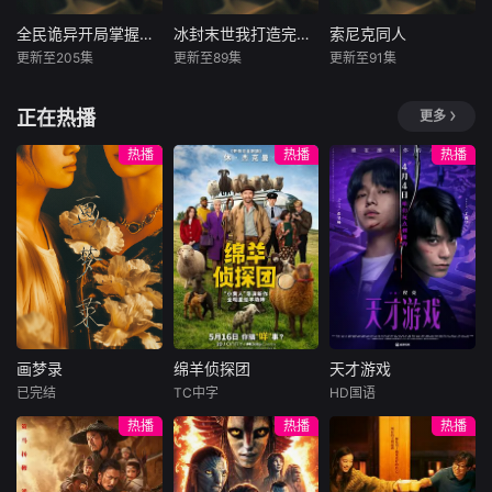
遇，爆笑治愈，暖
到心底。
全民诡异开局掌握零元购
冰封末世我打造完美领地
索尼克同人
全民诡异开局掌握零元购
冰封末世我打造完美领地
索尼克同人
更新至205集
更新至89集
更新至91集
未知
未知
未知
诡异末世降临，男
《冰封纪元》游戏
自制索尼克和朋友
正在热播
更多
主角陈木携万亿诡
强制开启，全人类
们的日常动漫、歌
币重生，开局直接
被投入极寒末世，
舞表演
热播
热播
热播
化身天使投资人，
主角曹星凭借永恒
当其他人为了几块
之力天赋，从搭建
冥币大打出手时，
篝火开始，通过不
陈木早已开启了大
断的领地建设、资
撒币模式买下各种
源积累和军事扩
诡异场景。别人还
张，对抗敌对玩家
在规则中苦苦探索
和各种怪物，并巧
生路，陈木却倒反
妙周旋于光明教
天罡化身规则制定
会、守望者、鲜血
画梦录
绵羊侦探团
天才游戏
者。各路诡异强者
军团等各方势力
画梦录
绵羊侦探团
天才游戏
匍匐在他脚下，人
中，成为北境霸
已完结
TC中字
HD国语
代露娃
唐诗逸
休·杰克曼
彭昱畅
丁禹兮
类终将站在诡异末
主，实现“全民大师
热播
热播
热播
林柏叡
尼可拉斯·博朗
李蔓瑄
世的巅峰。
时代”，在冰封末世
尼古拉斯·加利齐纳
中打造出集农业、
民国的上海滩，身
穷途末路的天才少
工业、魔法、科技
怀绝技的孤女画师
牧羊人乔治
年刘全龙（彭昱畅