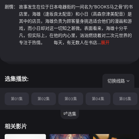
剧情：
故事发生在位于日本电器街的一间名为“BOOKS马之骨”的书
店里，海雄（逢坂良太配音）和小日（高森奈津美配音）是
其中的店员，海雄负责为顾客量身挑选适合他们的漫画和游
戏，而小日却对这一切知之甚微。表面看来，海雄十分平
凡，但实际上，在他的内心里，汹汹燃烧着对二次元世界的
专注于热情。 每天，有无数人在书店...
展开
选集播放:
切换线路
第01集
第02集
第03集
第04集
第05集
选集
相关影片