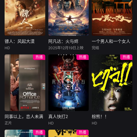
于一体的完美领
许雁真，意外与身
（休·杰克曼饰）最
饰），被偏执富家
地。
陷危局的融汇银行
爱给羊群读侦探小
公子陈伦（丁禹兮
总账姜心羽产生交
说，没想到自己有
饰）选中，被迫踏
集。姜心羽遭人陷
一天会离奇死亡。
入一场为他量身打
害，只得与许雁真
他留下的3000万
造的“换命游戏”。
结盟，彼时银行欲
巨额遗产，让每个
豪华别墅、名车名
将国宝名画低价卖
人貌似都有犯罪动
表、神秘女友全部
镖人：风起大漠
阿凡达：火与烬
一个男人和一个女人
镖人：风起大漠
阿凡达：火与烬
一个男人和一个女人
给外国人，许雁真
机。警察毫无头绪
备齐，在陈伦的精
HD
2025年12月19日上映
完结
吴京
谢霆锋
萨姆·沃辛顿
黄渤
倪妮
凭借自身精湛画技
之时，羊群们决定
心打造下，刘全龙
热播
热播
热播
于适
佐伊·索尔达娜
周汉宁
仿造名画、偷天换
“不务正业”迈出牧
瞬间拥有顶配人
西格妮·韦弗
日。几经波折，两
场，追查牧羊人“躺
生。
大漠之上，镖人、
男人（黄渤
人联手在各方势力
平
官府、西域五大家
影片聚焦杰克·萨利
饰）和女人（倪妮
的夹缝间巧妙周
族等多方势力盘根
与奈蒂莉一家的命
饰）飞机同时落
旋，共历险阻，破
错节、暗潮涌动。
运起伏，在前作的
地，入住同一家酒
解重重困境。
“天字第二号逃犯”
情感余波之上，深
店，成为一墙之隔
刀马接下特殊押镖
刻描绘一个家族在
的邻居。不够隔音
任务，和同伴一起
战火中如何成长、
的房间暴露了男人
从西域护镖远赴长
并共同守护血脉相
和女人因生活暂停
安。不料，他们的
连的情感纽带的历
陷入的困境，健
同事以上，恋人未满
真人快打2
棕熊！！
同事以上，恋人未满
真人快打2
棕熊！！
护送对象竟是“天字
程，从而将故事推
康、家庭、婚姻、
正片
HD
HD
詹妮弗·洛佩兹
卡尔·厄本
铃木福
第一号逃犯”知世
向更具张力的全新
经济......成年人的生
热播
热播
布雷特·戈德斯坦
阿德莱恩·鲁道夫
郎……天下熙熙皆
维度。此外，潘多
活里从来没有“容
暂无内容