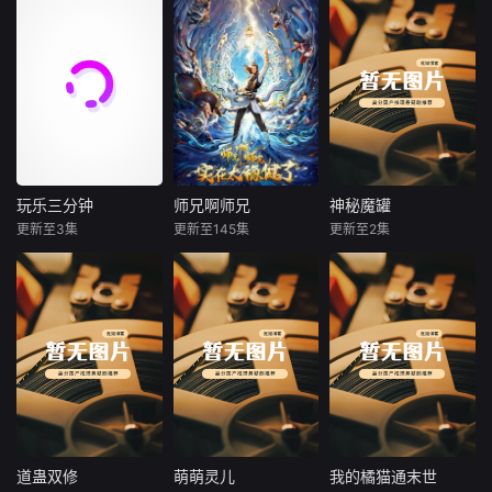
玩乐三分钟
师兄啊师兄
神秘魔罐
玩乐三分钟
师兄啊师兄
神秘魔罐
更新至3集
更新至145集
更新至2集
未知
未知
未知
《玩乐三分钟》是
身患绝症的年轻人
少年拥有神秘魔
一档面向儿童的玩
李长寿，意外重生
罐，可以将任何生
具拆箱类节目，在
在封神大战之前的
物改造成恶魔，他
这里会拆箱各种新
上古时代，成了一
凭此成为了死神
奇好玩的儿童玩
个炼气士。为了修
具。
得长生不老且能在
残酷的洪荒安身立
命，他低调行事，
凡事谋而后动，从
不轻易步入危险之
道蛊双修
萌萌灵儿
我的橘猫通末世
道蛊双修
萌萌灵儿
我的橘猫通末世