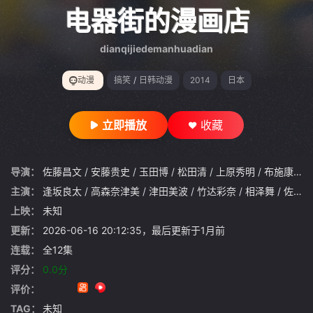
gt 0"}
电器街的漫画店
dianqijiedemanhuadian
动漫
搞笑
/
日韩动漫
2014
日本
立即播放
收藏
导演：
佐藤昌文
/
安藤贵史
/
玉田博
/
松田清
/
上原秀明
/
布施康之
/
主演：
逢坂良太
/
高森奈津美
/
津田美波
/
竹达彩奈
/
相泽舞
/
佐藤聪美
上映：
未知
更新：
2026-06-16 20:12:35，最后更新于1月前
连载：
全12集
评分：
0.0分
评价：
TAG：
未知