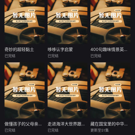
奇妙的超轻黏土
哆哆认字启蒙
400句趣味情景英语对话
奇妙的超轻黏土
哆哆认字启蒙
400句趣味情景英语对话
已完结
已完结
已完结
未知
未知
未知
软软糯糯的超轻黏
课程视频内容源于
专为英语学习者打
土，藏着小朋友无
儿童生活经验，打
造的课程，课程以
限的小幻想！《奇
破了儿童汉字启蒙
精彩视频的形式呈
妙的超轻黏土》创
的心理戒备。随着
现，生动且实用。
意手工课，把海
儿童生活经验的积
包含400句贴近生
洋、太空、童话、
累和年龄的增长，
活的英语情景对
名画、美食、小动
不断扩大认字量，
话，覆盖购物、社
物全部捏进掌心。
不断提升随文阅读
交、旅游等多元场
从可爱毛毛虫到浪
的深度，努力与儿
景，让学习者置身
漫小王子，从梵高
童的认知、情感、
真实语境，迅速提
做懂孩子的父母亲子相处实战课
走进海洋大世界跟着浪花学知识
藏在国宝里的中华故事
做懂孩子的父母亲子相处实战课
走进海洋大世界跟着浪花学知识
藏在国宝里的中华故事
向日葵到欢乐马戏
态度和行为达到共
升口语表达能力。
已完结
已完结
更新至51集
未知
未知
未知