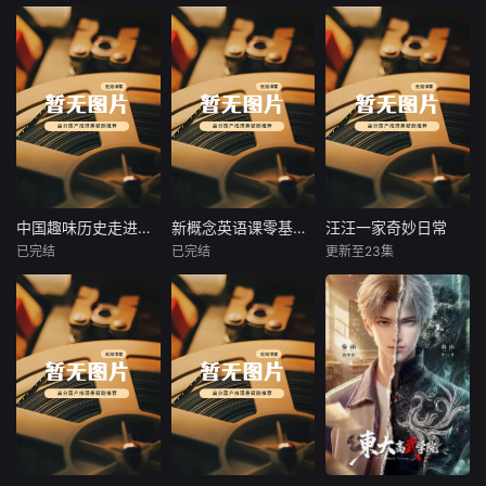
团，有趣主题包罗
鸣。
对话中涵盖1000
万象。孩子亲手调
生活常用单词，自
课程深挖日常育儿
带领孩子们探索神
揭秘34个省份顶尖
配色彩、塑造立体
然融入，便于理解
痛点，涵盖情绪管
秘又奇妙的海洋世
博物馆的52件国家
造型，在玩耍中锻
记忆，有效扩充词
理、平等沟通、共
界，让我们一同认
宝藏，串联20个历
炼小手灵活度，认
汇量，是英语作文
情陪伴、矛盾化
识形形色色的海洋
史时期，讲述国宝
识情绪、感知艺
素材积累的宝库，
解、正向引导五大
生物，了解它们的
背后的中国故事。
术、读懂故事，用
无论是想提升日常
核心内容，摒弃打
外形特征与生活习
课程采用博物馆实
黏土打造一个个鲜
交流能力，还是为
骂式、说教式育儿
性；探寻海底地
景拍摄与趣味动画
活可爱的小世界，
英语考试做准备，
方式，拆解不同年
形、海洋气候等趣
结合的形式，以生
在轻松治愈的手工
这门课程都能满足
龄段孩子心理特
味知识，揭开大海
活化场景和语言进
时光里，种下热爱
需求，引领学习者
点，帮家长读懂孩
藏着的无数秘密。
行场景化解读。让
中国趣味历史走进千年前的人间烟火
新概念英语课零基础入门精讲2000单词
汪汪一家奇妙日常
中国趣味历史走进千年前的人间烟火
新概念英语课零基础入门精讲2000单词
汪汪一家奇妙日常
创作的小小种子。
轻松掌握英语情景
子行为背后的需
课堂内容浅显易
孩子足不出户博览
已完结
已完结
更新至23集
对话技巧。
未知
未知
未知
求。助力家长成为
懂、画面鲜活，告
镇国之宝，在了解
温和通透、懂孩
别枯燥讲解，让孩
文物之美同时，学
课程涵盖丰富有趣
《新概念英语课》
《汪汪一家奇妙日
子、会引导的智慧
子跟着浪花一步步
习历史文化，培养
的历史话题，如古
是一门极具价值的
常》以形象软萌的
父母，建立松弛温
解锁海洋奥秘。在
对历史的兴趣。
人结婚选在黄昏的
英语学习课程，依
比熊妈妈、两只性
暖的亲子关系，滋
轻松的观看与学习
缘由、古代霸主被
托30年经典教材
格鲜活的小狗为核
养孩子内心安全
中，拓宽眼界、增
活活饿死的故事、
《新概念英语》打
心主角，全程拟人
感，培养自信懂
长见识，培养探索
古人身高、传统节
造。由高途课堂主
化演绎日常，穿搭
事、愿意倾听父母
自然的好奇心，树
日渊源等。通过生
讲领读，适合零基
精致、神态生动，
的优质孩子。
立保护海洋、爱护
动讲解，课程将带
础入门者。课程精
兼具萌宠内容的治
生态的意识，尽情
领学习者探索历史
讲2000单词，助
愈感与动画角色的
感受蓝色海洋独有