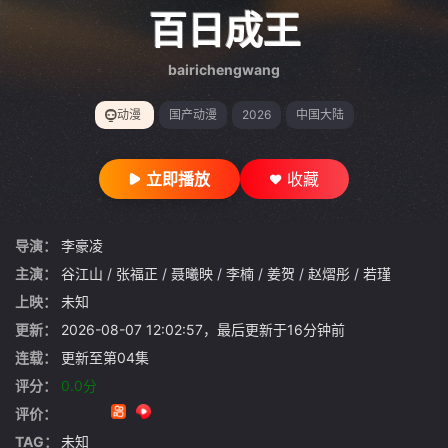
gt 0"}
百日成王
bairichengwang
动漫
国产动漫
2026
中国大陆
立即播放
收藏
导演：
李豪凌
主演：
谷江山
/
张福正
/
聂曦映
/
李楠
/
姜贺
/
赵熠彤
/
若瑾
上映：
未知
更新：
2026-08-07 12:02:57，最后更新于16分钟前
连载：
更新至第04集
评分：
0.0分
评价：
TAG：
未知