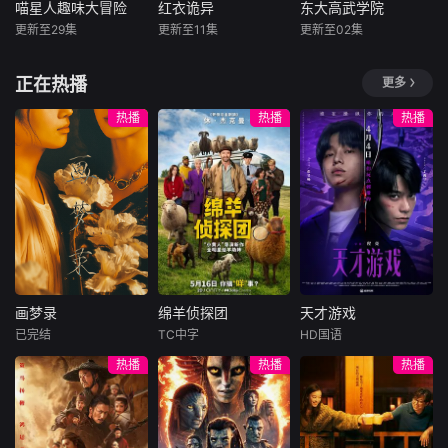
的奇妙之处，挖掘
力学生锻炼英语听
代入感，精准命中
喵星人趣味大冒险
红衣诡异
东大高武学院
喵星人趣味大冒险
红衣诡异
东大高武学院
的魅力。
鲜为人知的历史细
说读写能力，追求
低龄儿童审美偏
更新至29集
更新至11集
更新至02集
未知
未知
内详
节，以轻松有趣的
初中生英语水平。
好，自带强点击吸
方式增长历史知
作为世界经典教
引力。采用单集一
没有复杂剧情，只
少年的妹妹被人害
灵气复苏的都
正在热播
更多
识，激发对历史的
材，其由浅入深、
故事的单元剧结
有明亮治愈的卡通
死，他为了给妹妹
市，妖魔入侵威胁
兴趣。
逐步升级。课程亮
构，内容覆盖家庭
画面、简单欢乐的
报仇，竟化身最强
来袭，天生废灵根
热播
热播
热播
点突出，便于反复
烘焙、超市购物、
猫咪日常。
红衣诡异
的少年秦雨体内意
学习，内容干货满
温泉放松、溪边露
外觉醒神力，被选
满，且外研社出
营、乡村撒欢、公
中成为神秘至强功
版，更贴合中国孩
益环保等多元生活
法万物生的传承
子，是提升英语能
化场景；既有“做蛋
人。秦雨加入东大
力的优质选择。
糕翻车”的轻松搞笑
高武学院后逐渐结
桥段，也有“体谅妈
识侠肝义胆的一群
妈辛劳主动分担”的
伙伴，一起修炼成
温情时刻，同时贯
长，共同守护校园
穿小狗从贪玩到懂
画梦录
绵羊侦探团
天才游戏
和人族星球
画梦录
绵羊侦探团
天才游戏
事的成长主线，整
已完结
TC中字
HD国语
体画面色调柔和温
代露娃
唐诗逸
休·杰克曼
彭昱畅
丁禹兮
热播
热播
热播
暖，田野、溪流、
林柏叡
尼可拉斯·博朗
李蔓瑄
星空、温泉等场景
尼古拉斯·加利齐纳
民国的上海滩，身
穷途末路的天才少
氛围感十足，叙事
怀绝技的孤女画师
牧羊人乔治
年刘全龙（彭昱畅
节奏舒缓松弛，既
许雁真，意外与身
（休·杰克曼饰）最
饰），被偏执富家
可作为幼儿