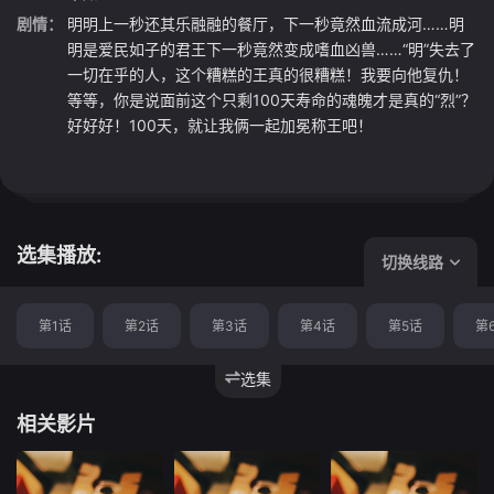
剧情：
明明上一秒还其乐融融的餐厅，下一秒竟然血流成河……明
明是爱民如子的君王下一秒竟然变成嗜血凶兽……“明”失去了
一切在乎的人，这个糟糕的王真的很糟糕！我要向他复仇！
等等，你是说面前这个只剩100天寿命的魂魄才是真的“烈”？
好好好！100天，就让我俩一起加冕称王吧！
选集播放:
切换线路
第1话
第2话
第3话
第4话
第5话
第
选集
相关影片