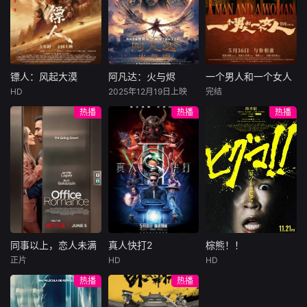
陷危局的融汇银行
爱给羊群读侦探小
公子陈伦（丁禹兮
总账姜心羽产生交
说，没想到自己有
饰）选中，被迫踏
集。姜心羽遭人陷
一天会离奇死亡。
入一场为他量身打
害，只得与许雁真
他留下的3000万
造的“换命游戏”。
结盟，彼时银行欲
巨额遗产，让每个
豪华别墅、名车名
将国宝名画低价卖
人貌似都有犯罪动
表、神秘女友全部
镖人：风起大漠
阿凡达：火与烬
一个男人和一个女人
镖人：风起大漠
阿凡达：火与烬
一个男人和一个女人
给外国人，许雁真
机。警察毫无头绪
备齐，在陈伦的精
HD
2025年12月19日上映
完结
吴京
谢霆锋
萨姆·沃辛顿
黄渤
倪妮
凭借自身精湛画技
之时，羊群们决定
心打造下，刘全龙
热播
热播
热播
于适
佐伊·索尔达娜
周汉宁
仿造名画、偷天换
“不务正业”迈出牧
瞬间拥有顶配人
西格妮·韦弗
日。几经波折，两
场，追查牧羊人“躺
生。
大漠之上，镖人、
男人（黄渤
人联手在各方势力
平
官府、西域五大家
影片聚焦杰克·萨利
饰）和女人（倪妮
的夹缝间巧妙周
族等多方势力盘根
与奈蒂莉一家的命
饰）飞机同时落
旋，共历险阻，破
错节、暗潮涌动。
运起伏，在前作的
地，入住同一家酒
解重重困境。
“天字第二号逃犯”
情感余波之上，深
店，成为一墙之隔
刀马接下特殊押镖
刻描绘一个家族在
的邻居。不够隔音
任务，和同伴一起
战火中如何成长、
的房间暴露了男人
从西域护镖远赴长
并共同守护血脉相
和女人因生活暂停
安。不料，他们的
连的情感纽带的历
陷入的困境，健
同事以上，恋人未满
真人快打2
棕熊！！
同事以上，恋人未满
真人快打2
棕熊！！
护送对象竟是“天字
程，从而将故事推
康、家庭、婚姻、
正片
HD
HD
詹妮弗·洛佩兹
卡尔·厄本
铃木福
第一号逃犯”知世
向更具张力的全新
经济......成年人的生
热播
热播
布雷特·戈德斯坦
阿德莱恩·鲁道夫
郎……天下熙熙皆
维度。此外，潘多
活里从来没有“容
暂无内容
贝蒂·吉尔平
杰西卡·麦克娜美
为利来，各方势力
拉的全新领域也即
易”