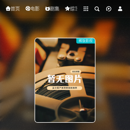
立即登录
首页
电影
下载客户端
剧集
综艺
动漫
短剧
稀饭影视
{if condition="$obj.vod_points