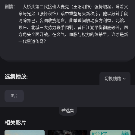
剧情：
大桥头第二代接班人麦克（王阳明饰）强势崛起，瞒着父
亲与兄弟（张怀秋饰）暗中重整角头新秩序，他以狠辣手段
清除异己，妄图收拢地盘。此举瞬间触动多方利益，北馆、
顶庄、北城三大势力联手围剿，昔日江湖平衡彻底破碎，四
方角头全面开战。在义气、血脉与权力的绞杀里，谁才是新
一代黑道传奇？
选集播放:
切换线路
正片
选集
相关影片