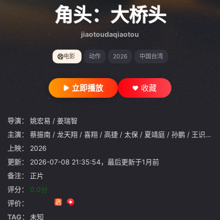
gt 0"}
角头：大桥头
jiaotoudaqiaotou
电影
动作
2026
中国台湾
立即播放
收藏
导演：
姚宏易
/
姜瑞智
主演：
蔡振南
/
龙天翔
/
喜翔
/
高捷
/
太保
/
夏靖庭
/
孙鹏
/
王识贤
/
上映：
2026
更新：
2026-07-08 21:35:54，最后更新于1月前
备注：
正片
评分：
0.0分
评价：
TAG：
未知