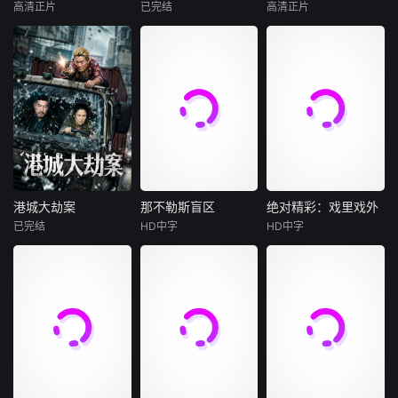
性、周旋于形形色
现转型。随后成员
性、周旋于形形色
高清正片
已完结
高清正片
康磊
李先时
琚子轩
李聪
赵天齐
颜嫣
色的异性之间……
单飞、网红“塌
色的异性之间……
杨亚
张越宁
然而这一场大型失
房”，大叔病倒，他
然而这一场大型失
该剧主要讲述了赵
恋展览，真的能带
们毅然
恋展览，真的能带
2004 年深秋西北
新波，丁大宁，郭
子风从小和爷爷在
她走出失恋吗？
她走出失恋吗？
草原，假交警截停
华，程依慕他们毕
乡下习武，长大后
铜矿押运车，炸药
业于同一所大学。
从乡野来到大城市
破箱、两命陨灭，
他们和很多年轻人
寻找自己的一处立
悍匪携枪遁入茫茫
一样，自以为是，
足之地。在这样一
戈壁。刑警杨志刚
敏感脆弱，没有被
个充满快节奏、充
凭现场足迹与痕迹
认可的才华。他们
满利益的城市，子
精准锁凶，追凶途
来自不同的地方，
风十分迷茫，机缘
中接连牵出牧民灭
却有一个共同的愿
巧合下这时候碰到
港城大劫案
那不勒斯盲区
绝对精彩：戏里戏外
港城大劫案
那不勒斯盲区
绝对精彩：戏里戏外
口、矿场内鬼、信
望“出人头地”。在
了武馆继承人夏新
已完结
HD中字
HD中字
未知
马尔科·达莫雷
Maria
艾玛·邦顿
用社惊天劫案，亡
经过几段荒唐的创
颖，武官总被阿龙
Esposito
理查德·柯蒂斯
命团伙内讧反杀、
业求职后，他们选
来捣乱，
90年代中国香港，
埃默拉尔德·芬内尔
边境
择了逃离。从都市
三位深陷生存绝境
十三岁的费德
到县城再到无人
的底层小人物，因
里科与苏西，是那
在这部温情脉
区。这是一部关于
一场劫案命运交
不勒斯两大死敌大
脉的怀旧纪录片
青年成长的故事，
织。押款员唐月玲
佬的后代。突然间
中，四位国宝级女
当他们面对婚姻，
急需巨款为心脏病
生活变成了一场绝
星再度重聚。她们
家庭，事业的时
父亲做移植手术；
望的狂飙，彻底脱
将带领观众重温璀
候，他们依旧像没
搭档李国荣遭杀猪
离掌控并彻底改变
璨记忆，独家揭秘