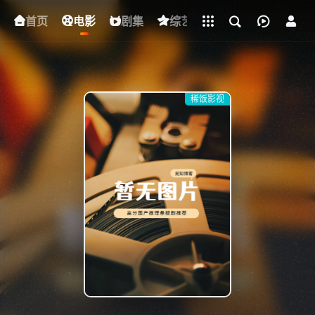
立即登录
首页
电影
下载客户端
剧集
综艺
动漫
短剧
稀饭影视
{if condition="$obj.vod_points