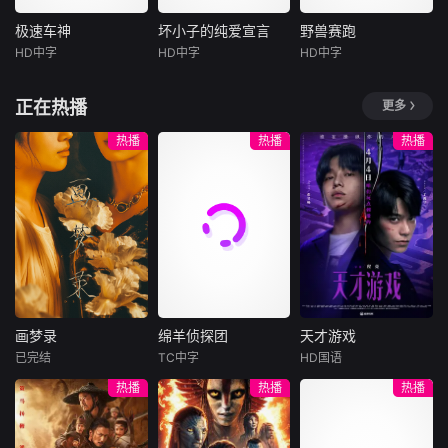
有长大的孩子。可
盘骗光积蓄，还面
了命运。但在这里
当年的幕后制作内
时间不会听你解
临失业危机；街坊
他们也将迎来一个
幕。正是这部惊世
极速车神
坏小子的纯爱宣言
野兽赛跑
极速车神
坏小子的纯爱宣言
野兽赛跑
释，它已经熟练的
丧坤在黑帮九纹龙
盲区，那是能将自
骇俗的先锋神剧，
HD中字
HD中字
HD中字
将你送入人生的另
山姆·佩吉
杰夫·史密斯
马修斯·阿布雷乌
手下谋生，不慎弄
由选择权死死握在
彻底颠覆并开创了
一个轨道。他们开
斯克特·拜奥
Cassandra
Lee
阿妮塔
阿兹
丢社团钱款，遭黑
手中的圣地。
女性喜剧史诗。
始慌张，计划逃
正在热播
更多
泰勒·科尔
帮全城追杀。走投
在繁华躁动的
在反乌托邦里
跑。像失恋的少女
无路的唐月玲与丧
天真而可敬的
现代名城茂物，内
约热内卢废墟中，
热播
热播
热播
一般，指责对方的
坤打算抢夺黑帮钱
货仓工人Mitch业
向腼腆的梭罗少女
城市被阶级斗争撕
背叛，同时谁也无
财，行动失败偶遇
余时是个赛车手，
莎拉，在这里转入
裂，人们沉迷于血
法忘记那些美好的
李国荣，行车记录
他一直的梦想是参
了一所酷炫的新学
腥竞技。一位抵抗
时光。
仪拍下二人图谋。
加职业比赛。当富
校，就此开启了属
运动领袖为拯救妹
李国荣顺势提议联
翁FrankChase以
于她的青春新篇
妹免于遭遇比死亡
手打劫押款车，计
高薪来诱惑他当私
章。
更惨烈的命运，被
划借大坑舞火龙盛
人修理工，兼女儿
迫卷入一场暴力而
典人流管制实施行
Jessie的保镖时，
高风险的竞赛。
动，三人在煎熬中
Mitch崇高的目标
达成共识。行动当
画梦录
绵羊侦探团
天才游戏
突然变得很接近。
画梦录
绵羊侦探团
天才游戏
晚局势彻底失控：
可
已完结
TC中字
HD国语
追杀丧坤的黑帮、
代露娃
唐诗逸
休·杰克曼
彭昱畅
丁禹兮
热播
热播
热播
全副武装的南亚悍
林柏叡
尼可拉斯·博朗
李蔓瑄
匪、本欲假意劫车
尼古拉斯·加利齐纳
民国的上海滩，身
穷途末路的天才少
的三人形成三方混
怀绝技的孤女画师
牧羊人乔治
年刘全龙（彭昱畅