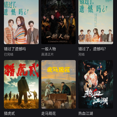
错过了遗憾吗
一般人物
错过了，遗憾吗？
错过了遗憾吗
一般人物
错过了，遗憾吗？
已完结
高清正片
完结
庄达菲
王安宇
袁林鑫
魏兵
庄达菲
王安宇
白客
马朕
白客
00后女孩吴小北惨
袁小道怀揣成为网
00后女孩吴小北惨
遭“断崖式分手”，
红的梦想创作短视
遭"断崖式分手"，
失恋后的她在发疯
频，并与周小乙等
失恋后的她在发疯
和颓废中反复横
人组建了“红透半边
和颓废中反复横
跳，终于决定反
天”团队。然而团队
跳，终于决定反
击！小北跌跌撞撞
在发展过程中遭遇
击！小北跌跌撞撞
做完了“失恋后也不
了诸多矛盾与分
做完了"失恋后也不
必做的12件事”：改
歧，幸得神秘大叔
必做的12件事"：改
造自己、假装理
助力。团队成功实
造自己、假装理
猎虎贰
走马观花
热血江湖
猎虎贰
走马观花
热血江湖