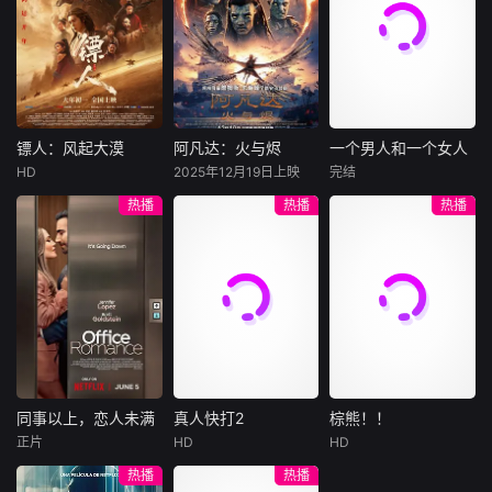
战。三人不忍伤及
许雁真，意外与身
（休·杰克曼饰）最
饰），被偏执富家
无辜，驾车转
陷危局的融汇银行
爱给羊群读侦探小
公子陈伦（丁禹兮
总账姜心羽产生交
说，没想到自己有
饰）选中，被迫踏
集。姜心羽遭人陷
一天会离奇死亡。
入一场为他量身打
害，只得与许雁真
他留下的3000万
造的“换命游戏”。
结盟，彼时银行欲
巨额遗产，让每个
豪华别墅、名车名
将国宝名画低价卖
人貌似都有犯罪动
表、神秘女友全部
镖人：风起大漠
阿凡达：火与烬
一个男人和一个女人
镖人：风起大漠
阿凡达：火与烬
一个男人和一个女人
给外国人，许雁真
机。警察毫无头绪
备齐，在陈伦的精
HD
2025年12月19日上映
完结
吴京
谢霆锋
萨姆·沃辛顿
黄渤
倪妮
凭借自身精湛画技
之时，羊群们决定
心打造下，刘全龙
热播
热播
热播
于适
佐伊·索尔达娜
周汉宁
仿造名画、偷天换
“不务正业”迈出牧
瞬间拥有顶配人
西格妮·韦弗
日。几经波折，两
场，追查牧羊人“躺
生。
大漠之上，镖人、
男人（黄渤
人联手在各方势力
平
官府、西域五大家
影片聚焦杰克·萨利
饰）和女人（倪妮
的夹缝间巧妙周
族等多方势力盘根
与奈蒂莉一家的命
饰）飞机同时落
旋，共历险阻，破
错节、暗潮涌动。
运起伏，在前作的
地，入住同一家酒
解重重困境。
“天字第二号逃犯”
情感余波之上，深
店，成为一墙之隔
刀马接下特殊押镖
刻描绘一个家族在
的邻居。不够隔音
任务，和同伴一起
战火中如何成长、
的房间暴露了男人
从西域护镖远赴长
并共同守护血脉相
和女人因生活暂停
安。不料，他们的
连的情感纽带的历
陷入的困境，健
同事以上，恋人未满
真人快打2
棕熊！！
同事以上，恋人未满
真人快打2
棕熊！！
护送对象竟是“天字
程，从而将故事推
康、家庭、婚姻、
正片
HD
HD
詹妮弗·洛佩兹
卡尔·厄本
铃木福
第一号逃犯”知世
向更具张力的全新
经济......成年人的生
热播
热播
布雷特·戈德斯坦
阿德莱恩·鲁道夫
郎……天下熙熙皆
维度。此外，潘多
活里从来没有“容
暂无内容