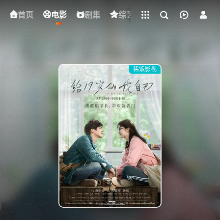
立即登录
首页
电影
下载客户端
剧集
综艺
动漫
短剧
稀饭影视
{if condition="$obj.vod_points