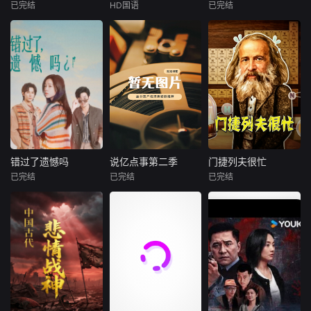
命四大叙事板块，
重新解析近年来震
已完结
HD国语
已完结
未知
袁浩瑜
琚子轩
李聪
系统梳理中国近代
撼世界的重大灾
曹阳明珠
张越宁
史上接续涌现的陶
难。从火山喷发、
深度聚焦楚国在历
范事成
澍、魏源、曾国
海啸、野火与飓
史长河中几次试图
新波，丁大宁，郭
藩、谭嗣同、黄兴
风，到火车脱轨、
复兴却功亏一篑的
影片以大陈岛
华，程依慕他们毕
等人才群体层层递
桥梁坍塌、核泄漏
关键节点。纪录片
垦荒历史为创作底
业于同一所大学。
进的救国实践，清
与化学爆炸，每一
通过详实史料与生
色，在尊重历史真
他们和很多年轻人
晰展现近代中国从
次毁灭背后，都隐
动影像，回溯楚国
实性的前提下，以
一样，自以为是，
救王朝、破帝制到
藏着肉眼无法察觉
在面临内忧外患时
年轻化、科技化的
敏感脆弱，没有被
建共和的历史性转
的危险信号。2022
的艰难挣扎。楚悼
光影语言活化红色
认可的才华。他们
折，折射出近代中
年汤加火山为何突
王时期，吴起变法
记忆，生动诠释了
来自不同的地方，
国的深刻变革和中
然爆发？2023年毛
曾给楚国带来富国
“艰苦创业、奋发图
却有一个共同的愿
错过了遗憾吗
说亿点事第二季
门捷列夫很忙
错过了遗憾吗
说亿点事第二季
门捷列夫很忙
华传统文化的嬗变
伊岛大火如何在短
强兵的曙光，却因
强、无私奉献、开
望“出人头地”。在
已完结
已完结
已完结
更新。
时间内吞噬整座城
庄达菲
王安宇
未知
未知
旧贵族势力反扑而
拓创新”的大陈岛垦
经过几段荒唐的创
镇？巴尔的摩大桥
白客
夭折；楚怀王在
荒精神，斩获第五
业求职后，他们选
奇闻大揭秘，社会
以著名化学家门捷
倒塌前是否早有预
位，屈原推动的改
届亚洲国际青年电
择了逃离。从都市
00后女孩吴小北惨
冷知识科普。
列夫的动画形象为
警？贝鲁特港口27
革也在重重阻碍下
影展
到县城再到无人
遭“断崖式分手”，
串联，带领观众了
50吨硝酸铵，又为
无奈终止。片中运
区。这是一部关于
失恋后的她在发疯
解元素发现的历
何最终引发惊天爆
用场景还原、专家
青年成长的故事，
和颓废中反复横
史；认识对于宇宙
炸？节目以紧张如
解读等形式，剖析
当他们面对婚姻，
跳，终于决定反
和我们最为重要的
灾难大片般的叙
楚国错失复兴机遇
家庭，事业的时
击！小北跌跌撞撞
氢、氧、碳、氮元
事，逐层
背后的政治博弈、
候，他们依旧像没
做完了“失恋后也不
素；领略有毒元素