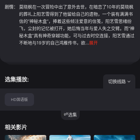
剧情：
莫晓枫在一次冒险中出了意外去世，在暗恋了10年的莫晓枫
的葬礼上阳艺雪得到了他留给自己的遗物，一个装有满满书
信的“神秘木盒”，捧着这些倾注爱意的信笺，阳艺雪思绪纷
飞，尘封的记忆被打开，她后悔当年与爱人失之交臂。而“神
秘木盒”具有神奇穿越功能，可与过去时空连接，阳艺雪通过
不断地与19岁的自己鸿雁传书，欲...
展开
选集播放:
切换线路
HD国语版
选集
相关影片