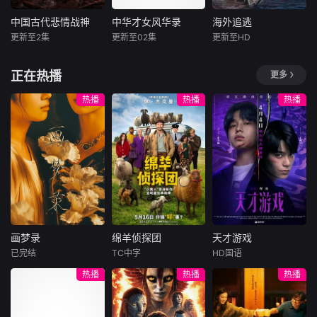
文化冲突与社会矛
有长大的孩子。可
必做的12件事”：改
的威力以及它们的
盾，展现楚国在历
时间不会听你解
造自己、假装理
功用；最活跃和最
中国古代悲情战神
中华才女风华录
海外追逃
中国古代悲情战神
中华才女风华录
海外追逃
史浪潮中跌宕起
释，它已经熟练的
性、周旋于形形色
不活跃的金属、非
更新至2集
更新至02集
更新至HD
伏，虽努力复兴却
将你送入人生的另
未知
未知
程思
王泽霖
色的异性之间……
金属元素的特质；
最终走向衰落的悲
一个轨道。他们开
林星潼
然而这一场大型失
以及对人类
他们都有着让一个
《中华才女风华
剧历程，为观众解
始慌张，计划逃
正在热播
更多
恋展览，真的能带
时代为之颤抖的名
录》是一部全景展
电诈头目陈一武潜
读那段波澜壮阔又
跑。像失恋的少女
她走出失恋吗？
字。他们是战争的
示中国古代才女风
逃海外实施诈骗犯
热播
热播
热播
令人扼腕的历史。
一般，指责对方的
天才，是冷兵器时
华的传记纪录片，
罪，为将其引渡回
背叛，同时谁也无
代最锋利的刃，是
项目以真实史料为
国，中方海外追逃
法忘记那些美好的
君王手中最沉重的
根基，采用艺术化
组长谭浩天与当地
时光。
那张王牌。当王朝
讲述方式，运用古
警方合作，寻找掌
倾覆、山河破碎之
代美学镜头，展现
握犯罪证据的证人
际，是他们在马背
8位享有较高声誉
芦莉，在芦莉生死
上撑起了将倾的天
的古代才女的风华
危急时，不惜生命
穹。然而，当硝烟
一生。
相救，争取到芦莉
散尽，当他们卸下
自首，揭穿陈一武
画梦录
绵羊侦探团
天才游戏
一身铠甲
的假身份，完成海
画梦录
绵羊侦探团
天才游戏
外追逃任
已完结
TC中字
HD国语
代露娃
唐诗逸
休·杰克曼
彭昱畅
丁禹兮
热播
热播
热播
林柏叡
尼可拉斯·博朗
李蔓瑄
尼古拉斯·加利齐纳
民国的上海滩，身
穷途末路的天才少
怀绝技的孤女画师
牧羊人乔治
年刘全龙（彭昱畅