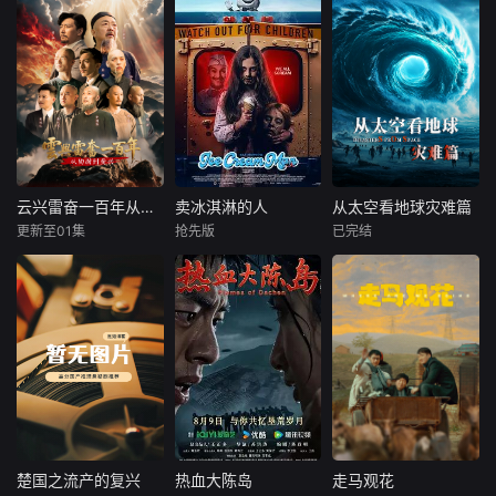
云兴雷奋一百年从陶澍到黄兴
卖冰淇淋的人
从太空看地球灾难篇
云兴雷奋一百年从陶澍到黄兴
卖冰淇淋的人
从太空看地球灾难篇
更新至01集
抢先版
已完结
未知
伊莱·罗斯
未知
本·戴维斯
该片从道光萧条引
当灾难发生时，来
瑞恩·艾伦
发的社会危机开
自太空的“眼睛”，
始，到1920年中国
一个美丽的小镇出
能否比地面上的人
共产党成立前夕的
现了一位神秘的冰
类更早发现真相？
百年中国历史，紧
淇淋小贩，他所供
《从太空看地球：
扣中国从封建改良
应的美味冰品让孩
灾难篇》将镜头升
走向民主革命的时
子们疯狂，全镇因
至数百公里外的太
代转折，划分思想
此陷入失控……
空，借助卫星遥
启蒙、洋务自救、
感、热成像、雷达
维新变法、辛亥革
监测与地面调查，
楚国之流产的复兴
热血大陈岛
走马观花
楚国之流产的复兴
热血大陈岛
走马观花