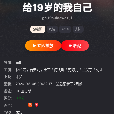
gt 0"}
给19岁的我自己
gei19suidewoziji
电影
剧情
2018
大陆
立即播放
收藏
导演：
黄朝亮
主演：
林柏宏
/
石安妮
/
王芊
/
何明翰
/
苑琼丹
/
兰昊宇
/
刘金
上映：
未知
更新：
2026-06-06 00:32:17，最后更新于2月前
备注：
HD国语版
评分：
0.0分
评价：
TAG：
未知