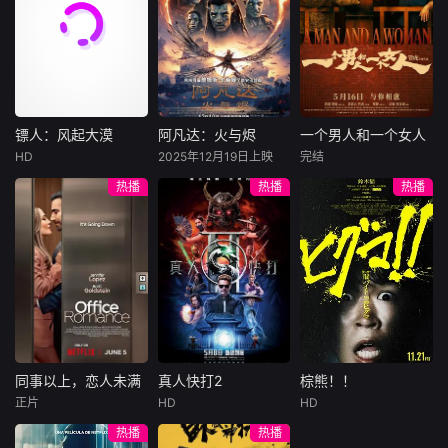
许雁真，意外与身
（休·杰克曼饰）最
饰），被偏执富家
陷危局的融汇银行
爱给羊群读侦探小
公子陈伦（丁禹兮
总账姜心羽产生交
说，没想到自己有
饰）选中，被迫踏
集。姜心羽遭人陷
一天会离奇死亡。
入一场为他量身打
害，只得与许雁真
他留下的3000万
造的“换命游戏”。
结盟，彼时银行欲
巨额遗产，让每个
豪华别墅、名车名
将国宝名画低价卖
人貌似都有犯罪动
表、神秘女友全部
镖人：风起大漠
阿凡达：火与烬
一个男人和一个女人
镖人：风起大漠
阿凡达：火与烬
一个男人和一个女人
给外国人，许雁真
机。警察毫无头绪
备齐，在陈伦的精
HD
2025年12月19日上映
完结
吴京
谢霆锋
萨姆·沃辛顿
黄渤
倪妮
凭借自身精湛画技
之时，羊群们决定
心打造下，刘全龙
热播
热播
热播
于适
佐伊·索尔达娜
周汉宁
仿造名画、偷天换
“不务正业”迈出牧
瞬间拥有顶配人
西格妮·韦弗
日。几经波折，两
场，追查牧羊人“躺
生。
大漠之上，镖人、
男人（黄渤
人联手在各方势力
平
官府、西域五大家
影片聚焦杰克·萨利
饰）和女人（倪妮
的夹缝间巧妙周
族等多方势力盘根
与奈蒂莉一家的命
饰）飞机同时落
旋，共历险阻，破
错节、暗潮涌动。
运起伏，在前作的
地，入住同一家酒
解重重困境。
“天字第二号逃犯”
情感余波之上，深
店，成为一墙之隔
刀马接下特殊押镖
刻描绘一个家族在
的邻居。不够隔音
任务，和同伴一起
战火中如何成长、
的房间暴露了男人
从西域护镖远赴长
并共同守护血脉相
和女人因生活暂停
安。不料，他们的
连的情感纽带的历
陷入的困境，健
同事以上，恋人未满
真人快打2
棕熊！！
同事以上，恋人未满
真人快打2
棕熊！！
护送对象竟是“天字
程，从而将故事推
康、家庭、婚姻、
正片
HD
HD
詹妮弗·洛佩兹
卡尔·厄本
铃木福
第一号逃犯”知世
向更具张力的全新
经济......成年人的生
热播
热播
布雷特·戈德斯坦
阿德莱恩·鲁道夫
郎……天下熙熙皆
维度。此外，潘多
活里从来没有“容
暂无内容