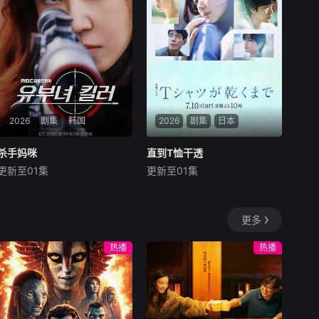
被他从死人堆里救出来，蓬头
垢面口齿不清。十年后的她才
学满腹、冠盖众人，于女子进
士科上大方异彩，成为
2026
剧集
韩国
2026
剧集
日本
杀手妈咪
杀手妈咪
直到T恤干透
直到T恤干透
更新至01集
更新至01集
孔晓振
郑浚远
李相二
苍井优
中岛步
高桥文哉
改编自同名漫画。35岁的
40岁的杂志编辑咲子（苍
俞宝娜过着相夫教子的普通生
井优饰）原本深信自己拥有美
更多
活。表面上她看起来温顺和
满的婚姻，但在卷入一场事故
善，还很怕婆婆，真实身份却
后，她意外发现丈夫在每个月
热播
热播
是4年前突然隐退的杀手“翠
“第3个星期五”都有一段完全
鸟”。产假结束后，她又开始
对不上号的神秘行踪。于是，
执行各种暗杀任务，目标都是
在看似美满的婚姻背后，她将
那些危害社会的败类
面对人性中真实