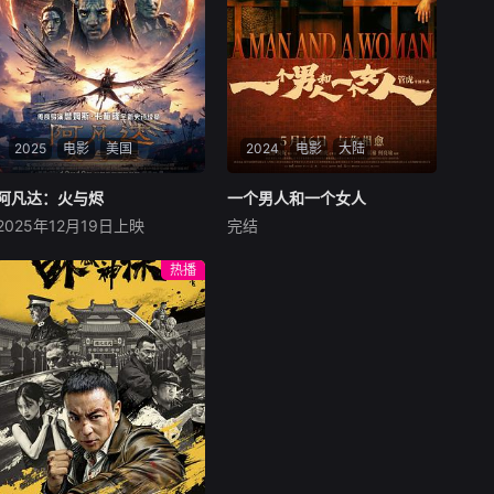
2025
电影
美国
2024
电影
大陆
阿凡达：火与烬
阿凡达：火与烬
一个男人和一个女人
一个男人和一个女人
2025年12月19日上映
完结
萨姆·沃辛顿
佐伊·索尔达娜
黄渤
倪妮
周汉宁
西格妮·韦弗
男人（黄渤饰）和女人
热播
影片聚焦杰克·萨利与奈蒂莉一
（倪妮饰）飞机同时落地，入
家的命运起伏，在前作的情感
住同一家酒店，成为一墙之隔
余波之上，深刻描绘一个家族
的邻居。不够隔音的房间暴露
在战火中如何成长、并共同守
了男人和女人因生活暂停陷入
护血脉相连的情感纽带的历
的困境，健康、家庭、婚姻、
程，从而将故事推向更具张力
经济......成年人的生活里从来
的全新维度。此外，潘多拉的
没有“容易”
全新领域也即将揭晓