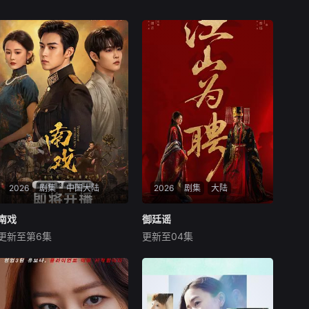
2026
剧集
中国大陆
2026
剧集
大陆
南戏
南戏
御廷谣
御廷谣
更新至第6集
更新至04集
张景昀
赵奂然
吉舒亦
吴谨言
陈哲远
梁永棋
暂无简介
改编自行烟烟的同名小
说。孟廷辉，大平王朝有史以
来个以女子进士科三元及第入
翰林院的奇女子。十年前的她