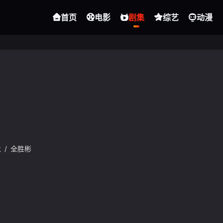
首页
电影
剧集
综艺
动漫
永
/
全胜彬