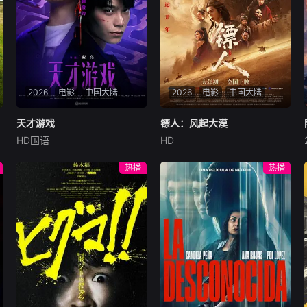
2026
电影
中国大陆
2026
电影
中国大陆
天才游戏
天才游戏
镖人：风起大漠
镖人：风起大漠
HD国语
HD
彭昱畅
丁禹兮
李蔓瑄
吴京
谢霆锋
于适
穷途末路的天才少年刘全龙
大漠之上，镖人、官府、西域
热播
热播
（彭昱畅 饰），被偏执富家公
五大家族等多方势力盘根错
子陈伦（丁禹兮 饰）选中，被
节、暗潮涌动。“天字第二号
迫踏入一场为他量身打造的
逃犯”刀马接下特殊押镖任
“换命游戏”。豪华别墅、名车
务，和同伴一起从西域护镖远
名表、神秘女友全部备齐，在
赴长安。不料，他们的护送对
陈伦的精心打造下，刘全龙瞬
象竟是“天字第一号逃犯”知世
间拥有顶配人生。
郎……天下熙熙皆为利来，各
方势力闻风入局，抢镖厮杀接
连上演……