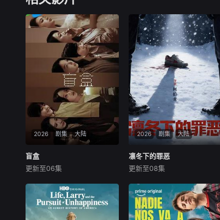
2026
剧集
大陆
2026
剧集
大陆
盲盒
盲盒
凛冬下的罪恶
凛冬下的罪恶
更新至06集
更新至08集
于雯
王艺哲
王泓鑫
张睿
吴昊宸
王大奇
五个相互独立，又彼此呼
本剧讲述了90年代末，怒
应的故事——用一场精心策划
河市刑侦支队在无普及监控、
的“夏令营”完成复仇的受害
无DNA鉴定技术的支持下，通
者；临终前与遗憾和解的“无
过摸排、勘查等传统刑侦手