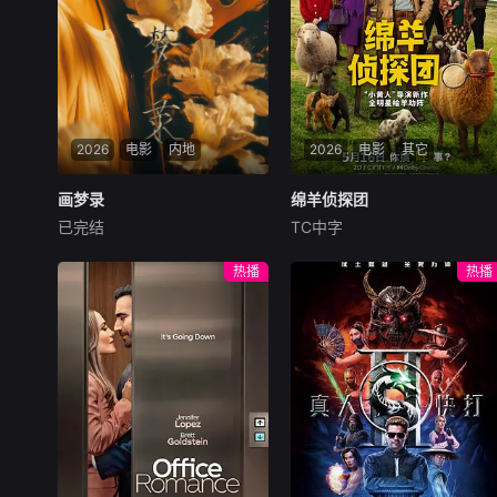
2026
电影
内地
2026
电影
其它
画梦录
画梦录
绵羊侦探团
绵羊侦探团
已完结
TC中字
代露娃
唐诗逸
林柏叡
休·杰克曼
尼可拉斯·博朗
尼古拉斯·加利齐纳
民国的上海滩，身怀绝技的孤
热播
热播
女画师许雁真，意外与身陷危
牧羊人乔治（休·杰克曼
局的融汇银行总账姜心羽产生
饰）最爱给羊群读侦探小说，
交集。姜心羽遭人陷害，只得
没想到自己有一天会离奇死
与许雁真结盟，彼时银行欲将
亡。他留下的3000万巨额遗
国宝名画低价卖给外国人，许
产，让每个人貌似都有犯罪动
雁真凭借自身精湛画技仿造名
机。警察毫无头绪之时，羊群
画、偷天换日。几经波折，两
们决定“不务正业”迈出牧场，
人联手在各方势力的夹缝间巧
追查牧羊人“躺平
妙周旋，共历险阻，破解重重
困境。