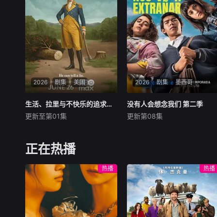
用之人”；共享同一具躯体的
段，接连破获数起重案要案的
人格“刮刮乐”；病床前不离不
艰难过程。案件设计采用“积
弃的“紧急联络人”；产后抑郁
案牵现案”模式，以粗粝的90
中自我摧毁的“
年代质感为基调
2026
剧集
美国
2026
剧集
墨西哥
生活、拉里与不快乐的追求：一部美国史
生活、拉里与不快乐的追求：一部美国史
没有人会想念我们 第二季
没有人会想念我们 第二季
更新至第01集
更新第08集
拉里·大卫
比尔·哈德尔
未知
凯瑟琳·哈恩
Prime Video宣布续订
作为美国建国250周年的献
《没有人会想念我们》第二
正在热播
礼，该剧以拉里·大卫标志性的
季。
冷幽默与全即兴风格，通过情
热播
热播
景喜剧形式荒诞地重新演绎美
国历史上的各个标志性时刻。