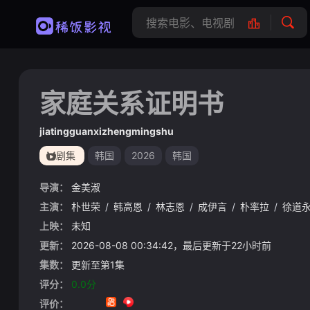
家庭关系证明书
jiatingguanxizhengmingshu
剧集
韩国
2026
韩国
导演：
金美淑
主演：
朴世荣
/
韩高恩
/
林志恩
/
成伊言
/
朴率拉
/
徐道
上映：
未知
更新：
2026-08-08 00:34:42，最后更新于22小时前
集数：
更新至第1集
评分：
0.0分
评价：