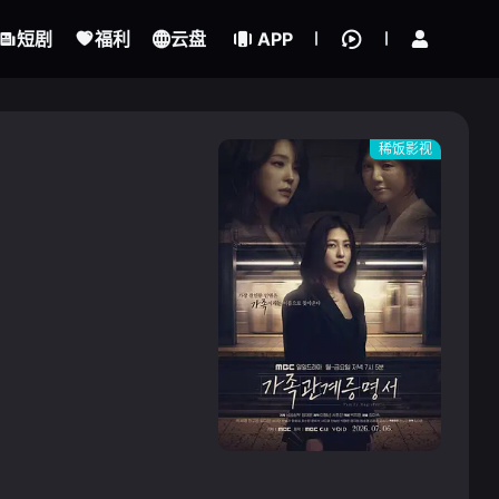
立即登录
短剧
福利
云盘
APP
稀饭影视
{if condition="$obj.vod_points
gt 0"}