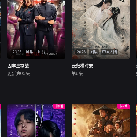
九门诸人共赴冒险奇局。一桩
家。她步步为营，周旋在各怀
401部队的神秘失踪事件，牵
心思的豪门众人间，引猎物上
出百年尘封的惊天秘辛。生死
钩。叶小唯的人生始于22岁的
抉择、兄弟之情、门派担当与
盛夏，终于22岁的寒冬。踏过
家国大义相互交织。九门众人
荆棘，玫瑰终将滴血盛开。
用热血和牺牲，守护家园，共
渡难关。
2026
剧集
印度
2026
剧集
中国大陆
囚牢生存战
囚牢生存战
云归槿时安
云归槿时安
更新第05集
第6集
瑞提希·德希穆克
法拉·可汗
张景昀
胡亦瑶
Netflix印度宣布即将推出
讲述了黎安城大郡主棠溪槿与
真人秀节目《Lock Up》。制
烈云峥之间曲折动人的情感，
作方在分享节目海报时配文
以及他们在复杂局势中坚守初
道：“准备好，Ne
心、勇敢面对困难的爱情故
热播
热播
事。通过剧中主人公在成长的
道路上，经历复杂的人物关系
和情感变化，无论命运如何捉
弄，真正的力量皆来