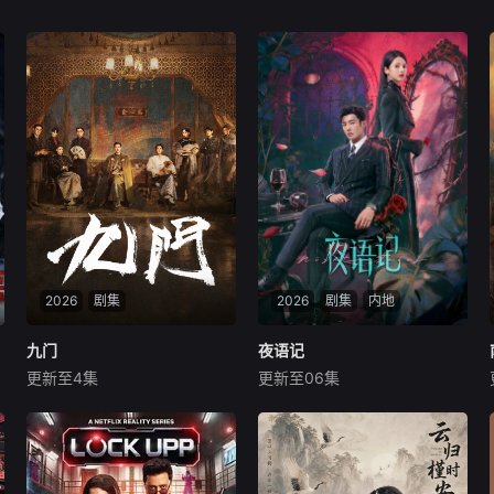
2026
剧集
2026
剧集
内地
九门
九门
夜语记
夜语记
更新至4集
更新至06集
陈伟霆
陈瑶
曾舜晞
李汶翰
鹤男
孙思凡
《九门》讲述了长沙风云再起
出身贫寒的酿酒师叶小唯遭遇
之时，张启山（陈伟霆 饰）与
爱人程桉、恩师林晚媚的双重
吴老狗（曾舜晞 饰）强强联
背叛。她从恨意中涅槃重生，
手，携手霍仙姑（陈瑶 饰）与
借私生女桑落的身份入住程