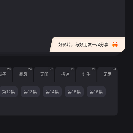
好影片，与好朋友一起分享
23
24
22
21
21
24
量子
暴风
无印
极速
红牛
无尽
第12集
第13集
第14集
第15集
第16集