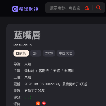
蓝嘴唇
lanzuichun
剧集
国产
2026
中国大陆
导演：
未知
主演：
魏林屿
/
蓝劭沄
/
安燃
/
赵明川
上映：
未知
更新：
2026-08-06 00:22:39，最后更新于3天前
集数：
更新至第03集
评分：
0.0分
评价：