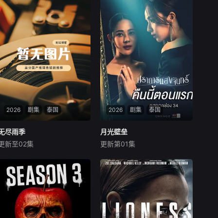
2026
剧集
泰国
2026
剧集
泰国
无尽雨季
无尽雨季
月光壁垒
月光壁垒
更新至02集
更新第01集
缇卡彭·瑞塔阿芘楠
路易斯·斯科特
翁莎功·波拉玛塔功
安雅琳·堤拉塔南帕
拉帕莎兰·吉拉威宋誊功
阿萍雅·萨库尔加伦苏
两位女性在这部激烈的家
Jilla的人生在一次采访中
庭剧中争夺强大的蒂纳拉王朝
彻底偏离了轨道，她采访的对
领导权。法克法一生都在证明
象是泰国著名房地产集团继承
自己是合法继承人，但当她终
人Khae-arun。表面看来，Kh
生的敌人帕普瓦特归来夺走一
ae-arun堪称完美：家世显