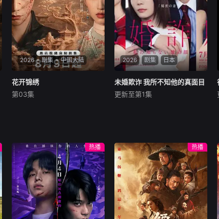
美人鱼的角色，却不想遭到同
感到空虚。另一方面，杂志编
学马娜（段钰饰）的
辑斋藤礼，面对家中持续吃冷
冻食品的日子，以及希望让讨
厌蔬菜的女儿吃上自己亲手做
的料理却得不到妻子理解而感
到焦急。这样一对在饮食方面
2026
剧集
中国大陆
得不到满足的已婚男女，通过
2026
剧集
日本
工作相遇，一起做饭，一起享
用，彼此填补着内心的空缺。
花开锦绣
花开锦绣
未婚欺诈 我所不知他的真面目
未婚欺诈 我所不知他的真面目
“只是一起吃顿饭。再进一步
第03集
更新至第1集
丁禹兮
邓恩熙
尤靖茹
北乃绮
藤原树
便是地狱——”
豪爽重情的私盐贩子赵凌虽出
本剧改编自同名原作漫画，故
身草莽，却心怀壮志，他结识
事的核心是结婚第七年的全职
了遭人诬陷私通的世家名媛小
主妇堂岛沙耶香，以及身为精
姐傅庭芸，被迫一起逃亡，二
英律师的丈夫慎司。两人本是
热播
热播
人历经家族与朝廷的重重考
一对互相尊重、彼此扶持、顺
验，与命运抗争，终成传奇良
风顺水的夫妇，然而某天，慎
缘。
司隐瞒已婚事实，与妻子以外
的两名女性持续交往的“未婚
欺诈”行为被揭露。 北乃饰演
因无法生育而烦恼、却真心信
任温柔支持自己的丈夫的沙耶
香，藤原则饰演在本职工作之