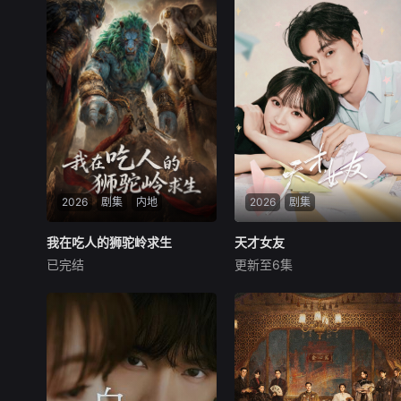
2026
剧集
内地
2026
剧集
我在吃人的狮驼岭求生
我在吃人的狮驼岭求生
天才女友
天才女友
已完结
更新至6集
未知
田曦薇
胡一天
厉嘉琪
被裁现代职员陈默穿越成狮驼
天才少女林知夏性格直接、不
岭小妖，为在吃人地狱存活，
善交际，从小没有好友。考入
他推行“绩效考核”周旋群妖。
省一中后，她因解题比拼与性
当发现阿禾竟是万寿山炼制的
格阳光的学霸江逾白相识并成
业力容器，他不惜与满天神佛
为同桌。作为社交达人的江逾
为敌，在绝境中杀出一条血
白帮林知夏融入集体交到汤婷