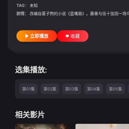
TAG：
未知
剧情：
改编自夏子煦的小说《蓝嘴唇》。藤墨与伍十弦因一场乌龙
立即播放
收藏
选集播放:
第01集
第02集
第03集
第04集
第05集
相关影片