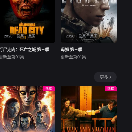
切时，她的世界开始动摇。帕
赫、学历耀眼、事业有成，还
帕特利用法克法最亲密的盟友
有深爱她的丈夫Nitch
作为棋子，发动了一
2026
剧集
美国
2026
剧集
美国
行尸走肉：死亡之城 第三季
行尸走肉：死亡之城 第三季
母狮 第三季
母狮 第三季
更新至第01集
更新至第01集
杰弗里·迪恩·摩根
劳伦·科汉
佐伊·索尔达娜
妮可·基德曼
摩根·弗里曼
暂无剧情介绍
对Joe来说，责任和家庭的内
更多
忧外患愈演愈烈，未知的阴谋
萦绕。
热播
热播