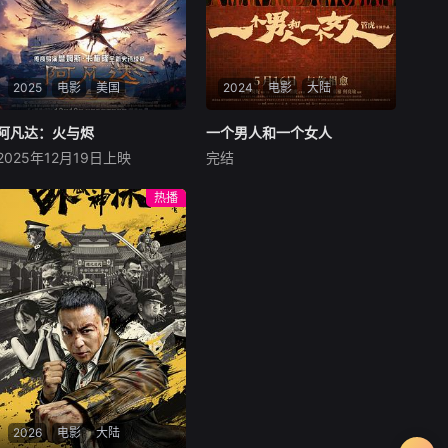
2025
电影
美国
2024
电影
大陆
阿凡达：火与烬
阿凡达：火与烬
一个男人和一个女人
一个男人和一个女人
2025年12月19日上映
完结
萨姆·沃辛顿
佐伊·索尔达娜
黄渤
倪妮
周汉宁
西格妮·韦弗
男人（黄渤饰）和女人
热播
影片聚焦杰克·萨利与奈蒂莉一
（倪妮饰）飞机同时落地，入
家的命运起伏，在前作的情感
住同一家酒店，成为一墙之隔
余波之上，深刻描绘一个家族
的邻居。不够隔音的房间暴露
在战火中如何成长、并共同守
了男人和女人因生活暂停陷入
护血脉相连的情感纽带的历
的困境，健康、家庭、婚姻、
程，从而将故事推向更具张力
经济......成年人的生活里从来
的全新维度。此外，潘多拉的
没有“容易”
全新领域也即将揭晓
2026
电影
大陆