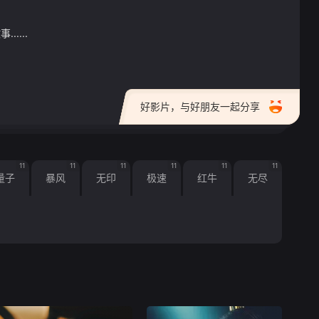
....
好影片，与好朋友一起分享
11
11
11
11
11
11
量子
暴风
无印
极速
红牛
无尽