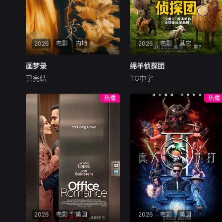
2026
电影
内地
2026
电影
其它
画梦录
画梦录
绵羊侦探团
绵羊侦探团
已完结
TC中字
代露娃
唐诗逸
林柏叡
休·杰克曼
尼可拉斯·博朗
尼古拉斯·加利齐纳
民国的上海滩，身怀绝技的孤
热播
热播
女画师许雁真，意外与身陷危
牧羊人乔治（休·杰克曼
局的融汇银行总账姜心羽产生
饰）最爱给羊群读侦探小说，
交集。姜心羽遭人陷害，只得
没想到自己有一天会离奇死
与许雁真结盟，彼时银行欲将
亡。他留下的3000万巨额遗
国宝名画低价卖给外国人，许
产，让每个人貌似都有犯罪动
雁真凭借自身精湛画技仿造名
机。警察毫无头绪之时，羊群
画、偷天换日。几经波折，两
们决定“不务正业”迈出牧场，
人联手在各方势力的夹缝间巧
追查牧羊人“躺平
妙周旋，共历险阻，破解重重
困境。
2026
电影
美国
2026
电影
美国