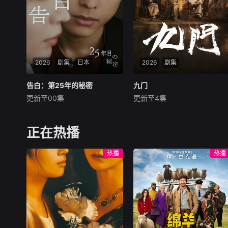
路。
婷、段启言、沈负暄、金百慧
等朋友，林知夏为表
2026
剧集
日本
2026
剧集
告白：第25年的秘密
告白：第25年的秘密
九门
九门
更新至00集
更新至4集
松村北斗
冈崎纱绘
陈伟霆
陈瑶
曾舜晞
盐野瑛久
《九门》讲述了长沙风云再起
雪村爽太（松村北斗饰）
之时，张启山（陈伟霆 饰）与
正在热播
自幼因一次相遇，对一名女性
吴老狗（曾舜晞 饰）强强联
怀有长达25年的感情。他始终
手，携手霍仙姑（陈瑶 饰）与
热播
热播
不曾表白，而是在暗中守望，
九门诸人共赴冒险奇局。一桩
甚至刻意制造“偶然”接近对
401部队的神秘失踪事件，牵
方。随着两人再次产生交集，
出百年尘封的惊天秘辛。生死
他平静的日常开始变得危险而
抉择、兄弟之情、门派担当与
失控。这份情感究
家国大义相互交织。九门众人
用热血和牺牲，守护家园，共
渡难关。