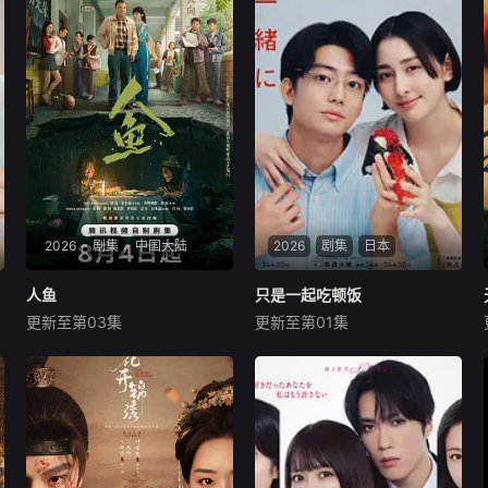
2026
剧集
中国大陆
2026
剧集
日本
人鱼
人鱼
只是一起吃顿饭
只是一起吃顿饭
更新至第03集
更新至第01集
刘孜
张开泰
黄杨钿甜
早见明里
伊藤健太郎
就读于职业中学培训部的花季
本剧改编自大町テラス同名漫
女生苏琳（黄杨钿甜饰），虽
画，描绘了过着不满足日常生
自小被父母忽视，在艰苦环境
活的已婚男女以“美味”为契机
中长大，但她始终刻苦学习，
相互吸引的爱情故事。 身为料
憧憬未来。为此，苏琳苦练口
理讲师的泽田多树，对料理毫
语并争取到了英文朗诵剧中小
无兴趣、从不夸赞好吃的丈夫