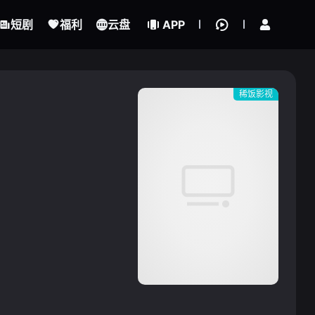
立即登录
短剧
福利
云盘
APP
稀饭影视
{if condition="$obj.vod_points
gt 0"}