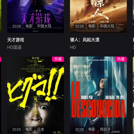
外还作为评论员频繁媒体曝光
的慎司。
2026
电影
中国大陆
2026
电影
中国大陆
天才游戏
天才游戏
镖人：风起大漠
镖人：风起大漠
HD国语
HD
彭昱畅
丁禹兮
李蔓瑄
吴京
谢霆锋
于适
穷途末路的天才少年刘全龙
大漠之上，镖人、官府、西域
热播
热播
（彭昱畅 饰），被偏执富家公
五大家族等多方势力盘根错
子陈伦（丁禹兮 饰）选中，被
节、暗潮涌动。“天字第二号
迫踏入一场为他量身打造的
逃犯”刀马接下特殊押镖任
“换命游戏”。豪华别墅、名车
务，和同伴一起从西域护镖远
名表、神秘女友全部备齐，在
赴长安。不料，他们的护送对
陈伦的精心打造下，刘全龙瞬
象竟是“天字第一号逃犯”知世
间拥有顶配人生。
郎……天下熙熙皆为利来，各
方势力闻风入局，抢镖厮杀接
连上演……
2025
电影
日本
2026
电影
西班牙