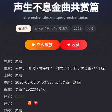
gt 0"}
声生不息金曲共赏篇
shengshengbuxijinqugongshangpian
综艺
真人秀
/
音乐
/
大陆综艺
2022
大陆
立即播放
收藏
导演：
未知
主演：
何炅
/
王祖蓝
/
林子祥
/
叶倩文
/
李克勤
/
林晓峰
/
杨千嬅
/
李
上映：
未知
更新：
2026-06-06 01:00:58，最后更新于2月前
备注：
更新至20220424期
评分：
0.0分
评价：
TAG：
未知