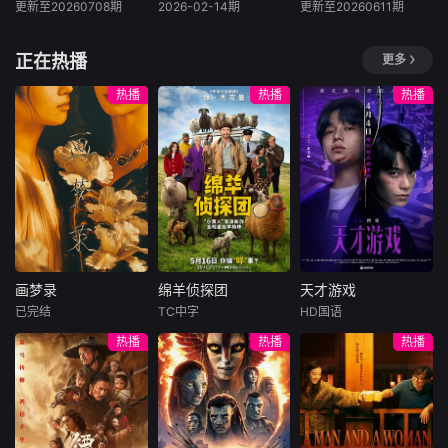
思路，完成经营目
本之间穿梭，寻找
更新至20260708期
2026-02-14期
更新至20260611期
大张伟
许凯
未知
未知
标；此外，餐厅还
真正的逃生出口。
周笔畅
将引入“主厨餐
此次密室副本均设
《声生不息·华流
暂无内容
正在热播
更多
桌”、“大厨到家”等
有专属机制，玩家
节目升级“时空
季》的官方衍生节
新颖模式，让中餐
既需要协作破局，
竞速”模式，每位成
目，汇聚最完整精
热播
热播
热播
与世界、厨师与食
亦要博弈较量，最
员携带有限生存能
彩的舞台表演，为
客、文化与生活之
终谁能成功逃离？
量，时间分秒流
观众呈现独一无二
间实现真正的彼此
无限流世界的真相
逝，能量持续告
的视听盛宴。
走进。
又将如何揭晓？这
急。他们需要突破
场充满未知的逃生
自身极限，扭转命
之旅，将彻底颠覆
运，赢得这场关乎
你的想象······
智慧与勇气的终极
考验2025年10月2
8日，第八季入选
画梦录
绵羊侦探团
天才游戏
“2025芒果秋季
画梦录
绵羊侦探团
天才游戏
已完结
TC中字
HD国语
代露娃
唐诗逸
休·杰克曼
彭昱畅
丁禹兮
热播
热播
热播
林柏叡
尼可拉斯·博朗
李蔓瑄
尼古拉斯·加利齐纳
民国的上海滩，身
穷途末路的天才少
怀绝技的孤女画师
牧羊人乔治
年刘全龙（彭昱畅
许雁真，意外与身
（休·杰克曼饰）最
饰），被偏执富家
陷危局的融汇银行
爱给羊群读侦探小
公子陈伦（丁禹兮