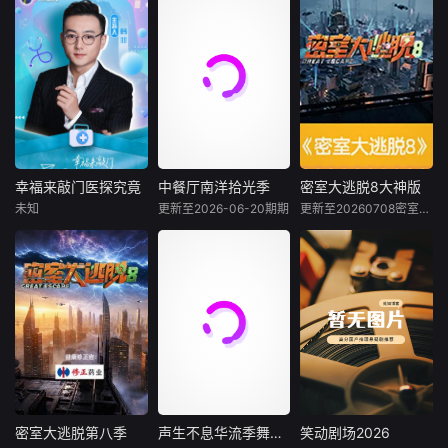
《歌手2026》
哈利·乔西
金泰元
的生活和变化，了
是一档音乐交流竞
解自己、表达自己
He’s flirted, fallen i
技节目。节目集结
《我独自生
的同时促进孩子们
n love, hooked up,
全球实力唱将，在
活》是由韩国MBC
情绪、认知发展，
and broken up. H
每周的直播比拼中
电视台新年播放的
锻炼孩子们肢体协
e’s even proposed
高能开唱，演绎各
特辑《男人的独居
调能力。
with a candy ring.
国音乐风情、展现
时代》改名进行播
But now, in the ne
各自文化底蕴，以
出的，于2013年3
w series Let’s Mar
超水准演唱实力打
月22日首播。
ry Harry, Harry Jo
造听觉盛宴，以旋
幸福来敲门医探究竟
中餐厅南洋拾光季
密室大逃脱8大神版
幸福来敲门医探究竟
中餐厅南洋拾光季
密室大逃脱8大神版
wsey’s ready for t
律为纽带联结世界
未知
更新至2026-06-20期期
更新至20260708密室大逃脱8 大神版超前聚会（下）
未知
未知
大张伟
许凯
he real thing. After
文化，接收各国、
周笔畅
traveling all acros
各年
全国首档明星、医
《中餐厅》第十
s the Netflix Realit
生健康探秘轻综
年，将在“南洋拾
《密室大逃脱 第八
y Universe in sear
艺，高颜值、高学
光”的氛围中，打造
季》全新升级，多
ch of his s
历、高情商医生团
一家独具风格特色
元机制玩法 极致沉
谢明星嘉宾一起探
的田园餐厅。内容
浸式体验，打造前
讨健康话题，新型
场景上，除餐厅本
所未有的无限流密
的“门诊“式综艺体
体外，还将设置家
室新范本。密逃团
验。
禽、鲜蔬、河鲜等
被强制卷入多重游
不同餐厅区域，合
戏世界，他们将在
伙人需要开拓经营
密逃基地与密室副
密室大逃脱第八季
声生不息华流季舞台纯享版
笑动剧场2026
密室大逃脱第八季
声生不息华流季舞台纯享版
笑动剧场2026