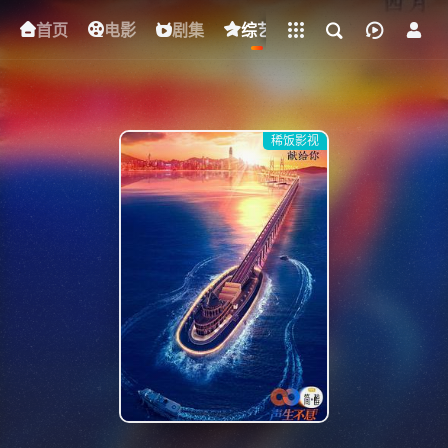
立即登录
首页
电影
下载客户端
剧集
综艺
动漫
短剧
稀饭影视
{if condition="$obj.vod_points