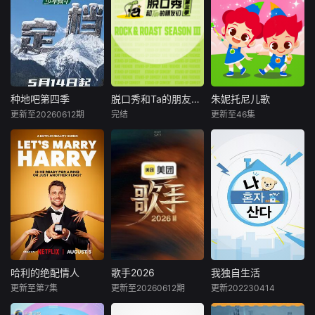
种地吧第四季
脱口秀和Ta的朋友们第三季
朱妮托尼儿歌
种地吧第四季
脱口秀和Ta的朋友们第三季
朱妮托尼儿歌
更新至20260612期
完结
更新至46集
内详
未知
未知
全新地图解锁
脱口秀顶级竞演舞
有趣的节奏可以让
中！脚下的土地变
台 年度热梗发源地
孩子们开开心心地
了，但十个勤天那
2026夏天准时快乐
成长，《朱妮托尼
份“想把地种好”的
儿歌》让孩子们在
滚烫初心不变！将
最新的节奏里面用
“见天地之广阔，解
最轻松的方式认识
民生之多艰”的信念
世界的美好，听儿
撒向更远的远方，
歌、唱儿歌、跳跳
绘制一幅属于当代
舞，轻松掌握生活
新农人的蓬勃画
中的好习惯、颜
哈利的绝配情人
歌手2026
我独自生活
哈利的绝配情人
歌手2026
我独自生活
卷！
色、形状、大小，
更新至第7集
更新至20260612期
更新202230414
Alexandra
王铮亮
卢洪哲
认识自然中的动
Cooper
Defconn
物、天气以及它们