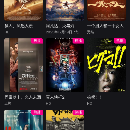
总账姜心羽产生交
说，没想到自己有
饰）选中，被迫踏
集。姜心羽遭人陷
一天会离奇死亡。
入一场为他量身打
害，只得与许雁真
他留下的3000万
造的“换命游戏”。
结盟，彼时银行欲
巨额遗产，让每个
豪华别墅、名车名
将国宝名画低价卖
人貌似都有犯罪动
表、神秘女友全部
镖人：风起大漠
阿凡达：火与烬
一个男人和一个女人
镖人：风起大漠
阿凡达：火与烬
一个男人和一个女人
给外国人，许雁真
机。警察毫无头绪
备齐，在陈伦的精
HD
2025年12月19日上映
完结
吴京
谢霆锋
萨姆·沃辛顿
黄渤
倪妮
凭借自身精湛画技
之时，羊群们决定
心打造下，刘全龙
热播
热播
热播
于适
佐伊·索尔达娜
周汉宁
仿造名画、偷天换
“不务正业”迈出牧
瞬间拥有顶配人
西格妮·韦弗
日。几经波折，两
场，追查牧羊人“躺
生。
大漠之上，镖人、
男人（黄渤
人联手在各方势力
平
官府、西域五大家
影片聚焦杰克·萨利
饰）和女人（倪妮
的夹缝间巧妙周
族等多方势力盘根
与奈蒂莉一家的命
饰）飞机同时落
旋，共历险阻，破
错节、暗潮涌动。
运起伏，在前作的
地，入住同一家酒
解重重困境。
“天字第二号逃犯”
情感余波之上，深
店，成为一墙之隔
刀马接下特殊押镖
刻描绘一个家族在
的邻居。不够隔音
任务，和同伴一起
战火中如何成长、
的房间暴露了男人
从西域护镖远赴长
并共同守护血脉相
和女人因生活暂停
安。不料，他们的
连的情感纽带的历
陷入的困境，健
同事以上，恋人未满
真人快打2
棕熊！！
同事以上，恋人未满
真人快打2
棕熊！！
护送对象竟是“天字
程，从而将故事推
康、家庭、婚姻、
正片
HD
HD
詹妮弗·洛佩兹
卡尔·厄本
铃木福
第一号逃犯”知世
向更具张力的全新
经济......成年人的生
热播
热播
布雷特·戈德斯坦
阿德莱恩·鲁道夫
郎……天下熙熙皆
维度。此外，潘多
活里从来没有“容
暂无内容
贝蒂·吉尔平
杰西卡·麦克娜美
为利来，各方势力
拉的全新领域也即
易”
闻风入局，抢镖厮
将揭晓
洛佩兹饰演的航空
过气好莱坞演